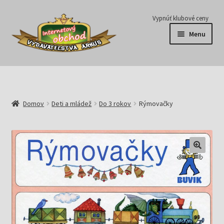
Preskočiť
Preskočiť
Vypnúť klubové ceny
na
na
Menu
navigáciu
obsah
Série
Časopisy
Domov
Deti a mládež
Do 3 rokov
Rýmovačky
E-knihy
Predplatné
Pripravujeme
Pre školy