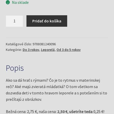
Na sklade
množstvo
Pridať do košíka
Rýmovačky
Katalógové číslo:
9788081240096
Kategórie:
Do 3 rokov
,
Leporelá
,
Od 3 do 5 rokov
Popis
Ako sa dá hrať s rýmami? Čo je to rytmus v materinskej
reči? Aké majú zvieratá mláďatká? O tom všetkom sa
dozvedia deti v tomto hravom leporele a s potešením si to
prečítajú z obrázkov.
Bežná cena: 2,75 €, naša cena:
2,50 €
,
ušetríte teda
0,25 €!