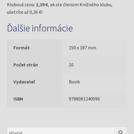
Klubová cena:
2,39 €
, ak ste členom Knižného klubu,
ušetríte až 0,36 €!
Ďalšie informácie
Formát
150 x 187 mm
Počet strán
10
Vydavateľ
Buvik
ISBN
9788081240096