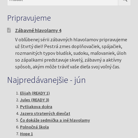
Pripravujeme
Zábavné hlavolamy 4
V obľúbenej sérii zábavných hlavolamov pripravujeme
už štvrtý diel! Pestrá zmes doplňovačiek, spájačiek,
rozmanitých typov bludísk, sudoku, maľovaniek, úloh
so zápalkami predstavuje skvelý, zábavný a aktívny
spôsob, akým môže tráviť vaše dieťa svoj voľný čas.
Najpredávanejšie - jún
Elijah (READY 1)
Jules (READY 3)
Pytliakova dcéra
Jazero stratených dievčat
Čo dokáže sedmička a iné hlavolamy
Polnočná škola
Hope 1