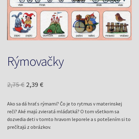
Knižný klub
Kontakt
Rýmovačky
Pôvodná
Aktuálna
2,75
€
2,39
€
cena
cena
Ako sa dá hrať s rýmami? Čo je to rytmus v materinskej
bola:
je:
reči? Aké majú zvieratá mláďatká? O tom všetkom sa
2,75 €.
2,39 €.
dozvedia deti v tomto hravom leporele a s potešením si to
prečítajú z obrázkov.