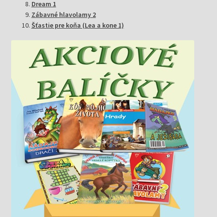
Dream 1
Zábavné hlavolamy 2
Šťastie pre koňa (Lea a kone 1)