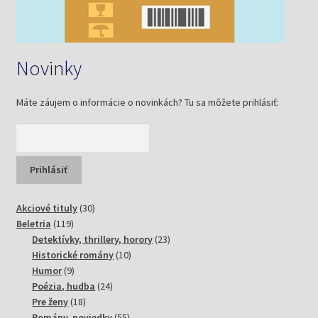
Novinky
Máte záujem o informácie o novinkách? Tu sa môžete prihlásiť:
30
Akciové tituly
30
119
produktov
Beletria
119
produktov
23
Detektívky, thrillery, horory
23
10
produktov
Historické romány
10
9
produktov
Humor
9
produktov
24
Poézia, hudba
24
18
produktov
Pre ženy
18
produktov
55
Romány, poviedky
55