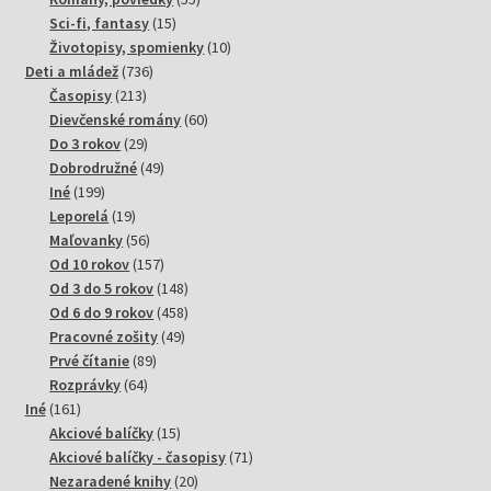
15
produktov
Sci-fi, fantasy
15
produktov
10
Životopisy, spomienky
10
736
produktov
Deti a mládež
736
213
produktov
Časopisy
213
produktov
60
Dievčenské romány
60
29
produktov
Do 3 rokov
29
produktov
49
Dobrodružné
49
199
produktov
Iné
199
produktov
19
Leporelá
19
produktov
56
Maľovanky
56
produktov
157
Od 10 rokov
157
produktov
148
Od 3 do 5 rokov
148
produktov
458
Od 6 do 9 rokov
458
49
produktov
Pracovné zošity
49
89
produktov
Prvé čítanie
89
64
produktov
Rozprávky
64
161
produktov
Iné
161
produktov
15
Akciové balíčky
15
produktov
71
Akciové balíčky - časopisy
71
20
produktov
Nezaradené knihy
20