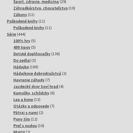
produktov
29
Šport, zdravie, medicína
29
produktov
10
Záhradkárstvo, chovateľstvo
10
11
produktov
Zákony
11
produktov
11
Poškodené knihy
11
produktov
11
Poškodené knihy
11
444
produktov
Série
444
produktov
5
100% hry
5
produktov
5
499 tipov
5
produktov
138
Detské doplňovačky
138
3
produktov
Do sedla!
3
produkty
188
Hádajko
188
produktov
2
Hádajkove dobrodružstvá
2
7
produkty
Havranie záhady
7
produktov
4
Jazdecký dvor Soví hrad
4
6
produkty
Kamošky, schôdzky
6
13
produktov
Lea a kone
13
produktov
7
Otázky a odpovede
7
2
produktov
Pátraj s nami
2
12
produkty
Pony tím
12
produktov
16
Preč s nudou
16
2
produktov
READY
2