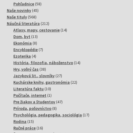
58
produktov
Pohľadnice
58
45
produktov
Naše novinky
45
568
produktov
Naše tituly
568
produktov
212
Náučná literatúra
212
produktov
14
Atlasy, mapy, cestovanie
14
13
produktov
Dom, byt
13
8
produktov
Ekonómia
8
produktov
7
Encyklopédie
7
4
produktov
Ezoterika
4
produkty
14
História, filozofia, náboženstvo
14
38
produktov
Hry, voľný čas
38
produktov
27
Jazyková lit., slovníky
27
produktov
22
Kuchárske knihy, gastronómia
22
10
produktov
Literatúra faktu
10
produktov
1
Počítače, internet
1
produkt
47
Pre žiakov a študentov
47
8
produktov
Príroda, poľovníctvo
8
produktov
17
Psychológia, pedagogika, sociológia
17
15
produktov
Rodina
15
produktov
16
Ručné práce
16