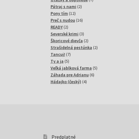
2
produktov
Pátraj s nami
2
12
produkty
Pony tím
12
produktov
16
Preč s nudou
16
2
produktov
READY
2
produkty
3
Severské krimi
3
produkty
2
Škoricové dievča
2
produkty
2
Strašidelná pestúnka
2
7
produkty
Tancuj!
7
5
produktov
Ty a ja
5
produktov
5
Veľká jablková farma
5
6
produktov
Záhada pre Adrianu
6
4
produktov
Hádajko (český)
4
produkty
Predplatné