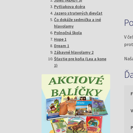
Pytliakova dcéra
Jazero stratených dievčat
Po
Čo dokáže sedmička a iné
hlavolamy
Polnočná škola
V če
Hope 1
prot
Dream 1
Zábavné hlavolamy 2
Naša
Šťastie pre koňa (Lea a kone
1)
Ďa
P