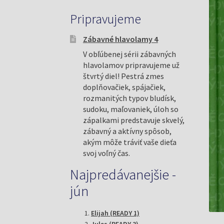
Pripravujeme
Zábavné hlavolamy 4
V obľúbenej sérii zábavných
hlavolamov pripravujeme už
štvrtý diel! Pestrá zmes
doplňovačiek, spájačiek,
rozmanitých typov bludísk,
sudoku, maľovaniek, úloh so
zápalkami predstavuje skvelý,
zábavný a aktívny spôsob,
akým môže tráviť vaše dieťa
svoj voľný čas.
Najpredávanejšie -
jún
Elijah (READY 1)
Jules (READY 3)