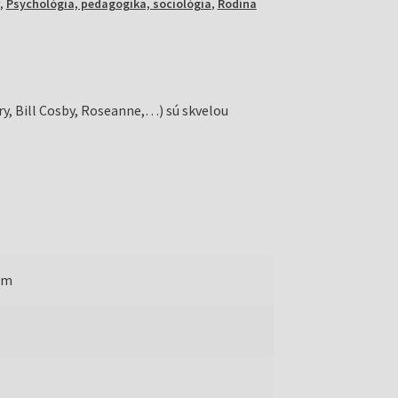
,
Psychológia, pedagogika, sociológia
,
Rodina
ry, Bill Cosby, Roseanne,…) sú skvelou
mm