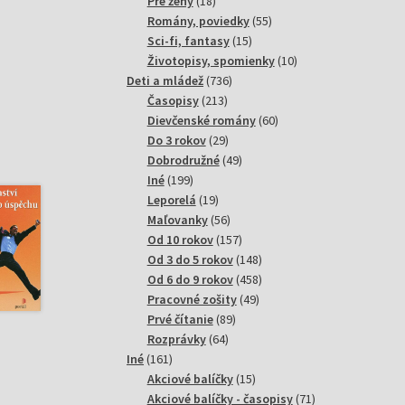
18
produktov
Pre ženy
18
produktov
55
Romány, poviedky
55
15
produktov
Sci-fi, fantasy
15
produktov
10
Životopisy, spomienky
10
736
produktov
Deti a mládež
736
213
produktov
Časopisy
213
produktov
60
Dievčenské romány
60
29
produktov
Do 3 rokov
29
produktov
49
Dobrodružné
49
199
produktov
Iné
199
produktov
19
Leporelá
19
produktov
56
Maľovanky
56
produktov
157
Od 10 rokov
157
produktov
148
Od 3 do 5 rokov
148
produktov
458
Od 6 do 9 rokov
458
49
produktov
Pracovné zošity
49
89
produktov
Prvé čítanie
89
64
produktov
Rozprávky
64
161
produktov
Iné
161
produktov
15
Akciové balíčky
15
produktov
71
Akciové balíčky - časopisy
71