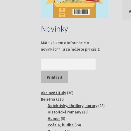
Novinky
Máte záujem o informácie o
novinkách? Tu sa môžete prihlásiť:
30
Akciové tituly
30
119
produktov
Beletria
119
produktov
23
Detektívky, thrillery, horory
23
10
produktov
Historické romány
10
9
produktov
Humor
9
produktov
24
Poézia, hudba
24