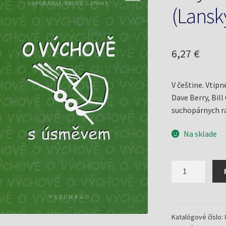
(Lansk
6,27
€
V češtine. Vtip
Dave Berry, Bil
suchopárnych rá
Na sklade
množstvo
O
výchově
s
úsměvem
Katalógové číslo: