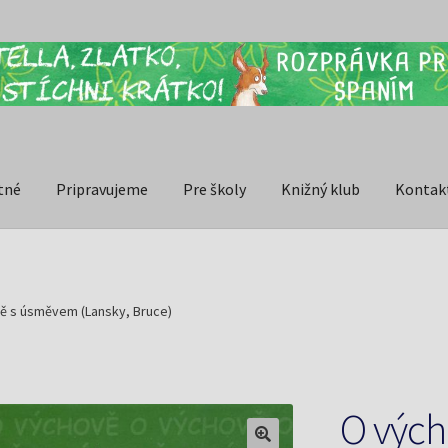
tné
Pripravujeme
Pre školy
Knižný klub
Kontak
ě s úsměvem (Lansky, Bruce)
O výc