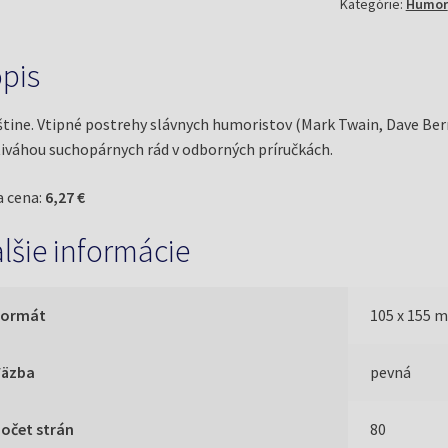
Kategórie:
Humor
(Lansky,
Bruce)
pis
štine. Vtipné postrehy slávnych humoristov (Mark Twain, Dave Ber
iváhou suchopárnych rád v odborných príručkách.
 cena:
6,27 €
lšie informácie
Formát
105 x 155 
Väzba
pevná
očet strán
80