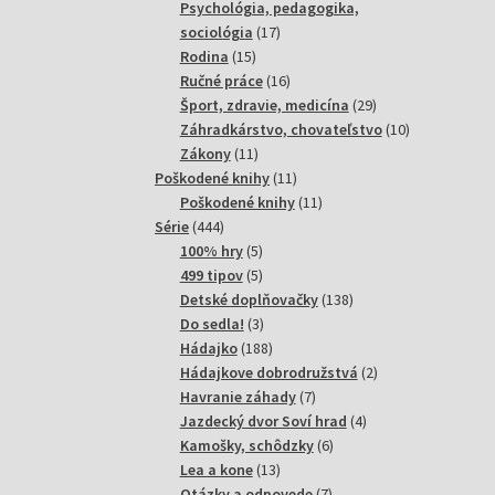
produktov
Psychológia, pedagogika,
17
sociológia
17
15
produktov
Rodina
15
produktov
16
Ručné práce
16
produktov
29
Šport, zdravie, medicína
29
produktov
10
Záhradkárstvo, chovateľstvo
10
11
produktov
Zákony
11
produktov
11
Poškodené knihy
11
produktov
11
Poškodené knihy
11
444
produktov
Série
444
produktov
5
100% hry
5
produktov
5
499 tipov
5
produktov
138
Detské doplňovačky
138
3
produktov
Do sedla!
3
produkty
188
Hádajko
188
produktov
2
Hádajkove dobrodružstvá
2
7
produkty
Havranie záhady
7
produktov
4
Jazdecký dvor Soví hrad
4
6
produkty
Kamošky, schôdzky
6
13
produktov
Lea a kone
13
produktov
7
Otázky a odpovede
7