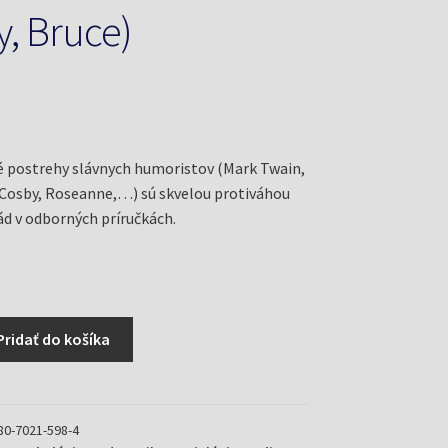
y, Bruce)
né postrehy slávnych humoristov (Mark Twain,
l Cosby, Roseanne,…) sú skvelou protiváhou
d v odborných príručkách.
Pridať do košíka
80-7021-598-4