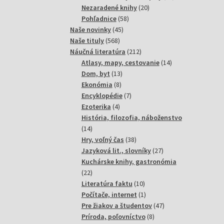
20
produktov
Nezaradené knihy
20
58
produktov
Pohľadnice
58
45
produktov
Naše novinky
45
568
produktov
Naše tituly
568
produktov
212
Náučná literatúra
212
produktov
14
Atlasy, mapy, cestovanie
14
13
produktov
Dom, byt
13
8
produktov
Ekonómia
8
produktov
7
Encyklopédie
7
4
produktov
Ezoterika
4
produkty
História, filozofia, náboženstvo
14
14
produktov
38
Hry, voľný čas
38
produktov
27
Jazyková lit., slovníky
27
produktov
Kuchárske knihy, gastronómia
22
22
produktov
10
Literatúra faktu
10
produktov
1
Počítače, internet
1
produkt
47
Pre žiakov a študentov
47
8
produktov
Príroda, poľovníctvo
8