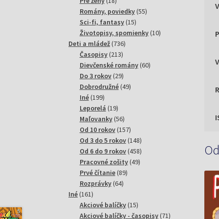
18
produktov
Pre ženy
18
produktov
55
Romány, poviedky
55
15
produktov
Sci-fi, fantasy
15
produktov
10
Životopisy, spomienky
10
P
736
produktov
Deti a mládež
736
213
produktov
Časopisy
213
produktov
60
Dievčenské romány
60
29
produktov
Do 3 rokov
29
produktov
49
Dobrodružné
49
199
produktov
Iné
199
produktov
19
Leporelá
19
produktov
56
Maľovanky
56
produktov
157
Od 10 rokov
157
produktov
148
Od 3 do 5 rokov
148
Od
produktov
458
Od 6 do 9 rokov
458
49
produktov
Pracovné zošity
49
89
produktov
Prvé čítanie
89
64
produktov
Rozprávky
64
161
produktov
Iné
161
produktov
15
Akciové balíčky
15
produktov
71
Akciové balíčky - časopisy
71