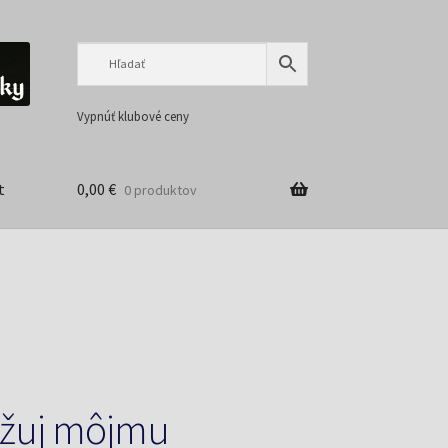
Preskočiť
Preskočiť
na
na
navigáciu
obsah
Vypnúť klubové ceny
t
0,00
€
0 produktov
ižuj môjmu