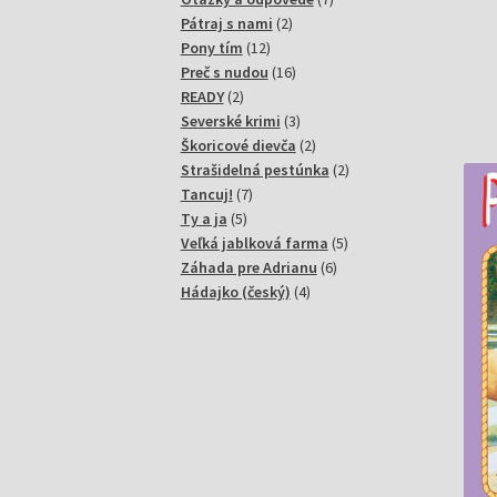
2
produktov
Pátraj s nami
2
12
produkty
Pony tím
12
produktov
16
Preč s nudou
16
2
produktov
READY
2
produkty
3
Severské krimi
3
produkty
2
Škoricové dievča
2
produkty
2
Strašidelná pestúnka
2
7
produkty
Tancuj!
7
5
produktov
Ty a ja
5
produktov
5
Veľká jablková farma
5
6
produktov
Záhada pre Adrianu
6
4
produktov
Hádajko (český)
4
produkty