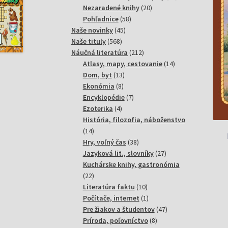
20
produktov
Nezaradené knihy
20
58
produktov
Pohľadnice
58
45
produktov
Naše novinky
45
568
produktov
Naše tituly
568
produktov
212
Náučná literatúra
212
produktov
14
Atlasy, mapy, cestovanie
14
13
produktov
Dom, byt
13
8
produktov
Ekonómia
8
produktov
7
Encyklopédie
7
4
produktov
Ezoterika
4
produkty
História, filozofia, náboženstvo
14
14
produktov
38
Hry, voľný čas
38
produktov
27
Jazyková lit., slovníky
27
produktov
Kuchárske knihy, gastronómia
22
22
produktov
10
Literatúra faktu
10
produktov
1
Počítače, internet
1
produkt
47
Pre žiakov a študentov
47
8
produktov
Príroda, poľovníctvo
8