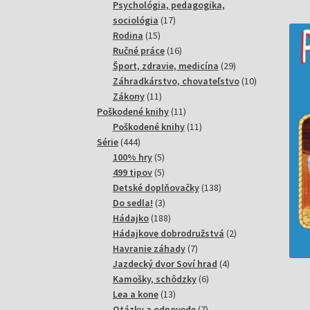
produktov
Psychológia, pedagogika,
17
sociológia
17
15
produktov
Rodina
15
produktov
16
Ručné práce
16
produktov
29
Šport, zdravie, medicína
29
produktov
10
Záhradkárstvo, chovateľstvo
10
11
produktov
Zákony
11
produktov
11
Poškodené knihy
11
produktov
11
Poškodené knihy
11
444
produktov
Série
444
produktov
5
100% hry
5
produktov
5
499 tipov
5
produktov
138
Detské doplňovačky
138
3
produktov
Do sedla!
3
produkty
188
Hádajko
188
produktov
2
Hádajkove dobrodružstvá
2
7
produkty
Havranie záhady
7
produktov
4
Jazdecký dvor Soví hrad
4
6
produkty
Kamošky, schôdzky
6
13
produktov
Lea a kone
13
produktov
7
Otázky a odpovede
7