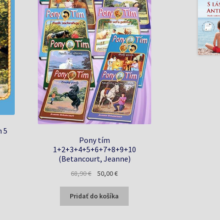
m 5
Pony tím
1+2+3+4+5+6+7+8+9+10
a
(Betancourt, Jeanne)
Pôvodná
Aktuálna
68,90
€
50,00
€
cena
cena
bola:
je:
Pridať do košíka
68,90 €.
50,00 €.