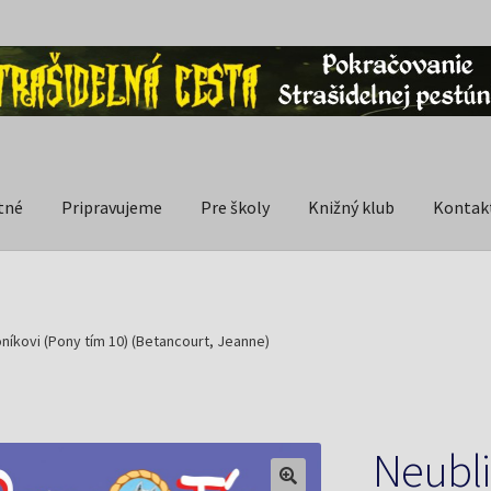
tné
Pripravujeme
Pre školy
Knižný klub
Kontak
níkovi (Pony tím 10) (Betancourt, Jeanne)
Neubl