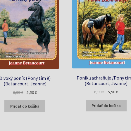
Poník zachraňuje /Pony tí
Divoký poník (Pony tím 9)
(Betancourt, Jeanne)
(Betancourt, Jeanne)
Pôvodná
Aktuáln
6,99
€
5,50
€
Pôvodná
Aktuálna
6,99
€
5,50
€
cena
cena
cena
cena
bola:
je:
bola:
je:
Pridať do košíka
Pridať do košíka
6,99 €.
5,50 €.
6,99 €.
5,50 €.