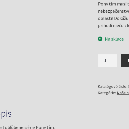
Pony tím musí tú
nebezpečenstve s
oblasti! Dokážu 
prihodí niečo zl
Na sklade
množstvo
Neubližuj
môjmu
poníkovi
(Pony
Katalógové číslo:
Kategórie:
Naše n
tím
10)
(Betancourt,
pis
Jeanne)
iel obľúbenej série Pony tím.