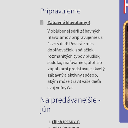
Pripravujeme
Zábavné hlavolamy 4
V obľúbenej sérii zábavných
hlavolamov pripravujeme už
štvrtý diel! Pestrá zmes
doplňovačiek, spájačiek,
rozmanitých typov bludísk,
sudoku, maľovaniek, úloh so
zápalkami predstavuje skvelý,
zábavný a aktívny spôsob,
akým môže tráviť vaše dieťa
svoj voľný čas.
Najpredávanejšie -
jún
Elijah (READY 1)
Jules (READY 3)