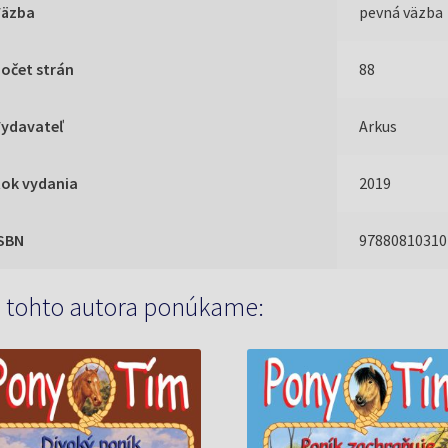
Väzba
pevná väzba
očet strán
88
Vydavateľ
Arkus
Rok vydania
2019
ISBN
97880810310
 tohto autora ponúkame: