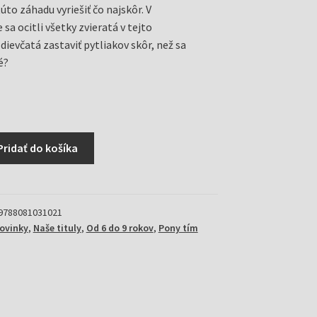
to záhadu vyriešiť čo najskôr. V
a ocitli všetky zvieratá v tejto
dievčatá zastaviť pytliakov skôr, než sa
é?
Pridať do košíka
9788081031021
ovinky
,
Naše tituly
,
Od 6 do 9 rokov
,
Pony tím