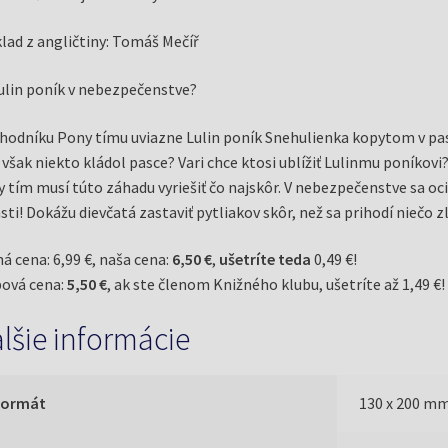
lad z angličtiny: Tomáš Mečíř
ulin poník v nebezpečenstve?
hodníku Pony tímu uviazne Lulin poník Snehulienka kopytom v pasc
však niekto kládol pasce? Vari chce ktosi ublížiť Lulinmu poníkovi
 tím musí túto záhadu vyriešiť čo najskôr. V nebezpečenstve sa ocit
sti! Dokážu dievčatá zastaviť pytliakov skôr, než sa prihodí niečo z
á cena: 6,99 €, naša cena:
6,50 €
,
ušetríte teda
0,49 €!
ová cena:
5,50 €
, ak ste členom Knižného klubu, ušetríte až 1,49 €!
lšie informácie
Formát
130 x 200 m