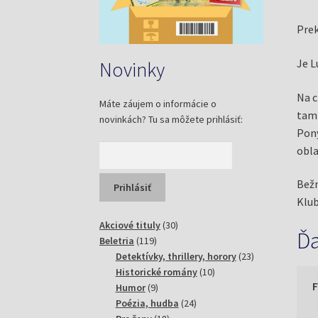
Prek
Je L
Novinky
Na c
Máte záujem o informácie o
tam 
novinkách? Tu sa môžete prihlásiť:
Pony
obla
Bežn
Klub
30
Akciové tituly
30
Ďa
119
produktov
Beletria
119
produktov
23
Detektívky, thrillery, horory
23
10
produktov
Historické romány
10
9
produktov
Humor
9
produktov
24
Poézia, hudba
24