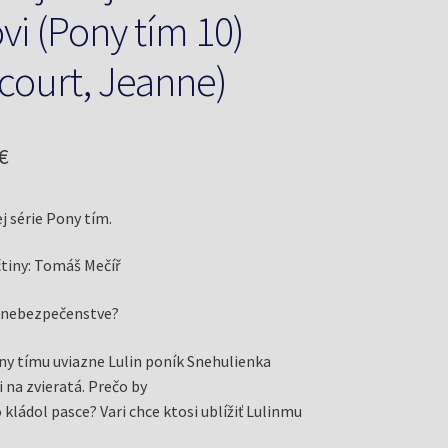
vi (Pony tím 10)
court, Jeanne)
odná
Aktuálna
€
cena
j série Pony tím.
je:
€.
5,50 €.
čtiny: Tomáš Mečíř
v nebezpečenstve?
y tímu uviazne Lulin poník Snehulienka
 na zvieratá. Prečo by
kládol pasce? Vari chce ktosi ublížiť Lulinmu