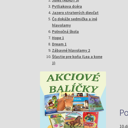
Pytliakova dcéra
Jazero stratených dievčat
Čo dokáže sedmička a iné
hlavolamy
Polnočná škola
Hope 1
Dream 1
Zábavné hlavolamy 2
Šťastie pre koňa (Lea a kone
1)
Po
10.d