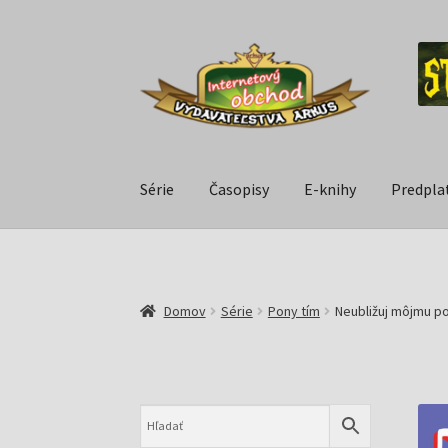
Série
Časopisy
E-knihy
Predpla
Domov
Série
Pony tím
Neubližuj môjmu po