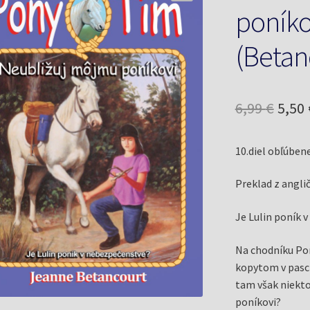
poníko
(Betan
Pôv
6,99
€
5,50
cena
10.diel obľúbene
bola:
6,99 
Preklad z angli
Je Lulin poník 
Na chodníku Pon
kopytom v pasci
tam však niekto 
poníkovi?