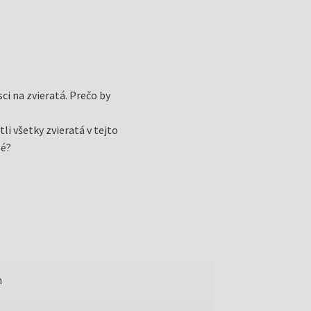
i na zvieratá. Prečo by
?
li všetky zvieratá v tejto
lé?
m