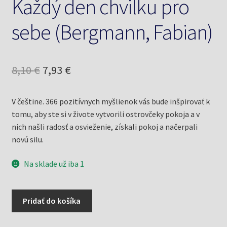
Každý den chvilku pro
sebe (Bergmann, Fabian)
Pôvodná
Aktuálna
8,10
€
7,93
€
cena
cena
V češtine. 366 pozitívnych myšlienok vás bude inšpirovať k
bola:
je:
tomu, aby ste si v živote vytvorili ostrovčeky pokoja a v
8,10 €.
7,93 €.
nich našli radosť a osvieženie, získali pokoj a načerpali
novú silu.
Na sklade už iba 1
množstvo
Pridať do košíka
Každý
den