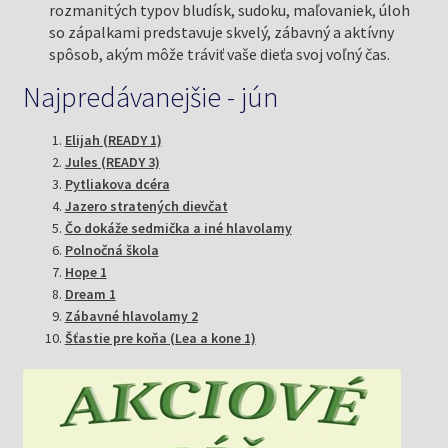
rozmanitých typov bludísk, sudoku, maľovaniek, úloh
so zápalkami predstavuje skvelý, zábavný a aktívny
spôsob, akým môže tráviť vaše dieťa svoj voľný čas.
Najpredávanejšie - jún
Elijah (READY 1)
Jules (READY 3)
Pytliakova dcéra
Jazero stratených dievčat
Čo dokáže sedmička a iné hlavolamy
Polnočná škola
Hope 1
Dream 1
Zábavné hlavolamy 2
Šťastie pre koňa (Lea a kone 1)