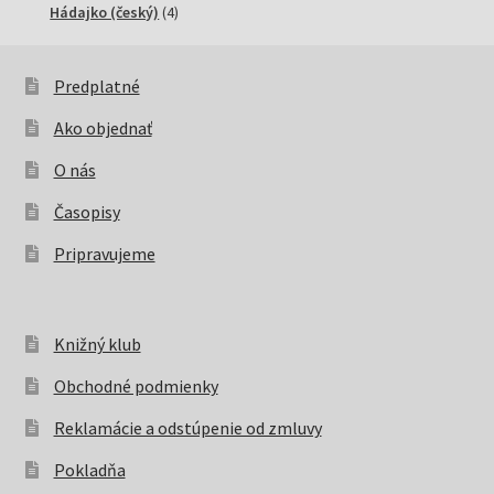
4
produktov
Hádajko (český)
4
produkty
Predplatné
Ako objednať
O nás
Časopisy
Pripravujeme
Knižný klub
Obchodné podmienky
Reklamácie a odstúpenie od zmluvy
Pokladňa