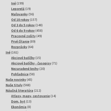
199
produktov
Iné
199
produktov
19
Leporelá
19
produktov
56
Maľovanky
56
produktov
157
Od 10 rokov
157
produktov
148
Od 3 do 5 rokov
148
produktov
458
Od 6 do 9 rokov
458
49
produktov
Pracovné zošity
49
89
produktov
Prvé čítanie
89
64
produktov
Rozprávky
64
161
produktov
Iné
161
produktov
15
Akciové balíčky
15
produktov
71
Akciové balíčky - časopisy
71
20
produktov
Nezaradené knihy
20
58
produktov
Pohľadnice
58
45
produktov
Naše novinky
45
568
produktov
Naše tituly
568
produktov
212
Náučná literatúra
212
produktov
14
Atlasy, mapy, cestovanie
14
13
produktov
Dom, byt
13
8
produktov
Ekonómia
8