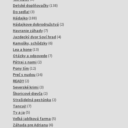
produktov
138
Detské doplňovačky
138
3
produktov
Do sedla!
3
produkty
188
Hádajko
188
produktov
2
Hádajkove dobrodružstvá
2
7
produkty
Havranie záhady
7
produktov
4
Jazdecký dvor Soví hrad
4
6
produkty
Kamošky, schôdzky
6
13
produktov
Lea a kone
13
produktov
7
Otázky a odpovede
7
2
produktov
Pátraj s nami
2
12
produkty
Pony tím
12
produktov
16
Preč s nudou
16
2
produktov
READY
2
produkty
3
Severské krimi
3
produkty
2
Škoricové dievča
2
produkty
2
Strašidelná pestúnka
2
7
produkty
Tancuj!
7
5
produktov
Ty a ja
5
produktov
5
Veľká jablková farma
5
6
produktov
Záhada pre Adrianu
6