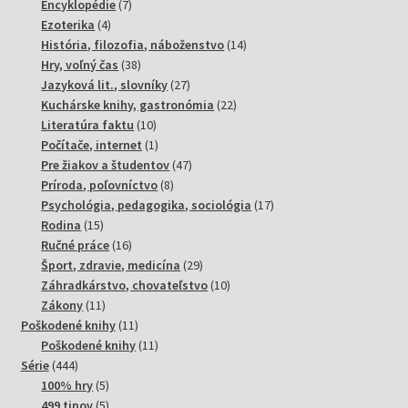
produktov
7
Encyklopédie
7
4
produktov
Ezoterika
4
produkty
14
História, filozofia, náboženstvo
14
38
produktov
Hry, voľný čas
38
produktov
27
Jazyková lit., slovníky
27
produktov
22
Kuchárske knihy, gastronómia
22
10
produktov
Literatúra faktu
10
produktov
1
Počítače, internet
1
produkt
47
Pre žiakov a študentov
47
8
produktov
Príroda, poľovníctvo
8
produktov
17
Psychológia, pedagogika, sociológia
17
15
produktov
Rodina
15
produktov
16
Ručné práce
16
produktov
29
Šport, zdravie, medicína
29
produktov
10
Záhradkárstvo, chovateľstvo
10
11
produktov
Zákony
11
produktov
11
Poškodené knihy
11
produktov
11
Poškodené knihy
11
444
produktov
Série
444
produktov
5
100% hry
5
produktov
5
499 tipov
5