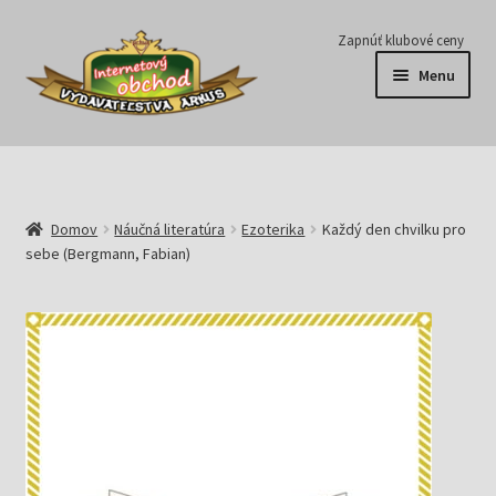
Preskočiť
Preskočiť
Zapnúť klubové ceny
na
na
Menu
navigáciu
obsah
Série
Časopisy
Domov
Náučná literatúra
Ezoterika
Každý den chvilku pro
sebe (Bergmann, Fabian)
E-knihy
Predplatné
Pripravujeme
Pre školy