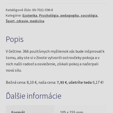
chvilku
pro
Katalógové číslo:
80-7021-596-8
Kategórie:
Ezoterika
,
Psychológia, pedagogika, sociológia
,
sebe
Šport, zdravie, medicína
(Bergmann,
Fabian)
Popis
V češtine. 366 pozitívnych myšlienok vás bude inšpirovať k
tomu, aby ste si v živote vytvorili ostrovčeky pokoja a v
nich našli radosť a osvieženie, získali pokoj a načerpali
novú silu.
Bežná cena: 8,10 €, naša cena:
7,93 €
,
ušetríte teda
0,17 €!
Ďalšie informácie
Formát
105 x 155 mm