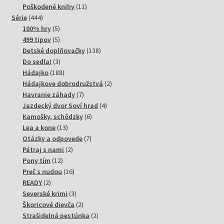
produktov
11
Poškodené knihy
11
444
produktov
Série
444
produktov
5
100% hry
5
produktov
5
499 tipov
5
produktov
138
Detské doplňovačky
138
3
produktov
Do sedla!
3
produkty
188
Hádajko
188
produktov
2
Hádajkove dobrodružstvá
2
7
produkty
Havranie záhady
7
produktov
4
Jazdecký dvor Soví hrad
4
6
produkty
Kamošky, schôdzky
6
13
produktov
Lea a kone
13
produktov
7
Otázky a odpovede
7
2
produktov
Pátraj s nami
2
12
produkty
Pony tím
12
produktov
16
Preč s nudou
16
2
produktov
READY
2
produkty
3
Severské krimi
3
produkty
2
Škoricové dievča
2
produkty
2
Strašidelná pestúnka
2