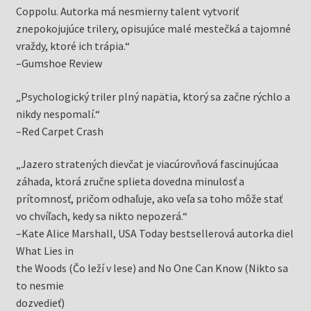
Coppolu. Autorka má nesmierny talent vytvoriť
znepokojujúce trilery, opisujúce malé mestečká a tajomné
vraždy, ktoré ich trápia.“
–Gumshoe Review
„Psychologický triler plný napätia, ktorý sa začne rýchlo a
nikdy nespomalí.“
–Red Carpet Crash
„Jazero stratených dievčat je viacúrovňová fascinujúcaa
záhada, ktorá zručne splieta dovedna minulosť a
prítomnosť, pričom odhaľuje, ako veľa sa toho môže stať
vo chvíľach, kedy sa nikto nepozerá.“
–Kate Alice Marshall, USA Today bestsellerová autorka diel
What Lies in
the Woods (Čo leží v lese) and No One Can Know (Nikto sa
to nesmie
dozvedieť)