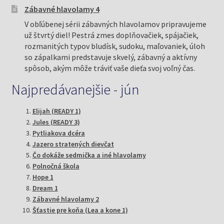
Zábavné hlavolamy 4
V obľúbenej sérii zábavných hlavolamov pripravujeme
už štvrtý diel! Pestrá zmes doplňovačiek, spájačiek,
rozmanitých typov bludísk, sudoku, maľovaniek, úloh
so zápalkami predstavuje skvelý, zábavný a aktívny
spôsob, akým môže tráviť vaše dieťa svoj voľný čas.
Najpredávanejšie - jún
Elijah (READY 1)
Jules (READY 3)
Pytliakova dcéra
Jazero stratených dievčat
Čo dokáže sedmička a iné hlavolamy
Polnočná škola
Hope 1
Dream 1
Zábavné hlavolamy 2
Šťastie pre koňa (Lea a kone 1)