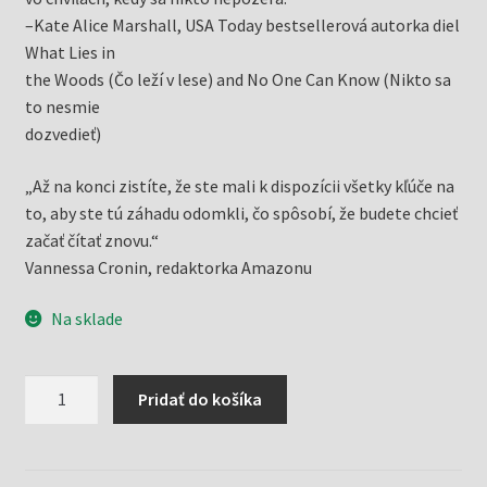
–Kate Alice Marshall, USA Today bestsellerová autorka diel
What Lies in
the Woods (Čo leží v lese) and No One Can Know (Nikto sa
to nesmie
dozvedieť)
„Až na konci zistíte, že ste mali k dispozícii všetky kľúče na
to, aby ste tú záhadu odomkli, čo spôsobí, že budete chcieť
začať čítať znovu.“
Vannessa Cronin, redaktorka Amazonu
Na sklade
množstvo
Pridať do košíka
Jazero
stratených
dievčat