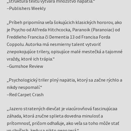
„štruktúra textu vytvára množstvo napätia.“
–Publishers Weekly
„Príbeh pripomína veľa šokujúcich klasických hororov, ako
je Psycho od Alfreda Hitchcocka, Paranoik (Paranoiac) od
Freddieho Francisa či Dementia 13 od Francisa Forda
Coppolu. Autorka má nesmierny talent vytvoriť
znepokojujúce trilery, opisujúce malé mestečká a tajomné
vraždy, ktoré ich trápia.“
–Gumshoe Review
„Psychologický triler plný napätia, ktorý sa začne rýchlo a
nikdy nespomalí.“
–Red Carpet Crash
„Jazero stratených dievčat je viacúrovňová fascinujúcaa
záhada, ktorá zručne splieta dovedna minulosť a
prítomnosť, pričom odhaľuje, ako veľa sa toho môže stať
vo chvíľach, kedy sa nikto nepozerá.“