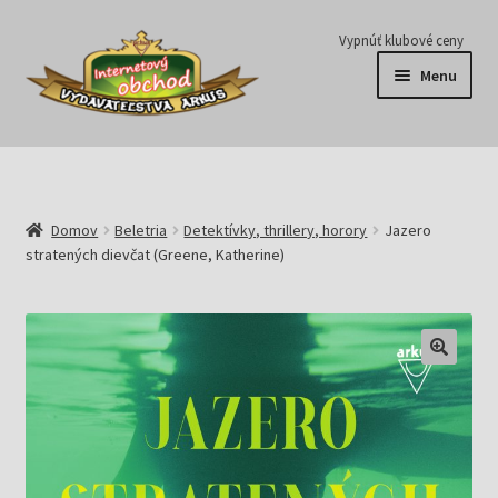
Preskočiť
Preskočiť
Vypnúť klubové ceny
na
na
Menu
navigáciu
obsah
Série
Časopisy
Domov
Beletria
Detektívky, thrillery, horory
Jazero
stratených dievčat (Greene, Katherine)
E-knihy
Predplatné
Pripravujeme
Pre školy