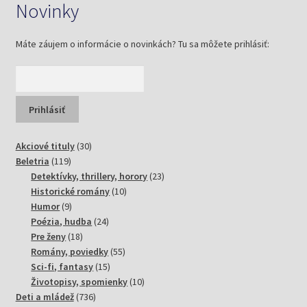
Novinky
Máte záujem o informácie o novinkách? Tu sa môžete prihlásiť:
30
Akciové tituly
30
119
produktov
Beletria
119
produktov
23
Detektívky, thrillery, horory
23
10
produktov
Historické romány
10
9
produktov
Humor
9
produktov
24
Poézia, hudba
24
18
produktov
Pre ženy
18
produktov
55
Romány, poviedky
55
15
produktov
Sci-fi, fantasy
15
produktov
10
Životopisy, spomienky
10
736
produktov
Deti a mládež
736