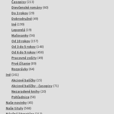
213
produktov
Časopisy
213
produktov
60
Dievčenské romány
60
29
produktov
Do 3 rokov
29
produktov
49
Dobrodružné
49
199
produktov
Iné
199
produktov
19
Leporelá
19
produktov
56
Maľovanky
56
produktov
157
Od 10 rokov
157
produktov
148
Od 3 do 5 rokov
148
produktov
458
Od 6 do 9 rokov
458
49
produktov
Pracovné zošity
49
89
produktov
Prvé čítanie
89
64
produktov
Rozprávky
64
161
produktov
Iné
161
produktov
15
Akciové balíčky
15
produktov
71
Akciové balíčky - časopisy
71
20
produktov
Nezaradené knihy
20
58
produktov
Pohľadnice
58
45
produktov
Naše novinky
45
568
produktov
Naše tituly
568
produktov
212
Náučná literatúra
212