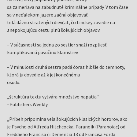
sa zameriava na zabudnuté kriminálne prípady. V tom čase
sa v neďalekom jazere začnú objavovať
telá dávno stratených dievčat, čo Lindsey zavedie na
znepokojujúcu cestu plnú šokujúcich objavov.
– V súčasnosti sa jedna zo sestier snaží rozpliesť
komplikovanú pavučinu klamstiev.
– V minulosti druhá sestra padá čoraz hlbšie do temnoty,
ktorá ju dovedie až k jej konečnému
osudu.
„štruktúra textu vytvára množstvo napätia.“
–Publishers Weekly
„Príbeh pripomína veľa šokujúcich klasických hororov, ako
je Psycho od Alfreda Hitchcocka, Paranoik (Paranoiac) od
Freddieho Francisa či Dementia 13 od Francisa Forda