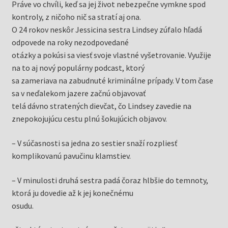
Práve vo chvíli, keď sa jej život nebezpečne vymkne spod
kontroly, z ničoho nič sa stratí aj ona.
O 24 rokov neskôr Jessicina sestra Lindsey zúfalo hľadá
odpovede na roky nezodpovedané
otázky a pokúsi sa viesť svoje vlastné vyšetrovanie. Využije
na to aj nový populárny podcast, ktorý
sa zameriava na zabudnuté kriminálne prípady. V tom čase
sa v neďalekom jazere začnú objavovať
telá dávno stratených dievčat, čo Lindsey zavedie na
znepokojujúcu cestu plnú šokujúcich objavov.
– V súčasnosti sa jedna zo sestier snaží rozpliesť
komplikovanú pavučinu klamstiev.
– V minulosti druhá sestra padá čoraz hlbšie do temnoty,
ktorá ju dovedie až k jej konečnému
osudu.