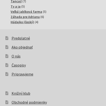
7
produkty
Tancuj!
7
5
produktov
Ty a ja
5
produktov
5
Veľká jablková farma
5
6
produktov
Záhada pre Adrianu
6
4
produktov
Hádajko (český)
4
produkty
Predplatné
Ako objednať
O nás
Časopisy
Pripravujeme
Knižný klub
Obchodné podmienky