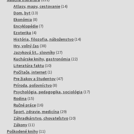
produktov
14
Atlasy, mapy, cestovanie
14
13
produktov
Dom, byt
13
8
produktov
Ekonómia
8
produktov
7
Encyklopédie
7
4
produktov
Ezoterika
4
produkty
14
História, filozofia, náboženstvo
14
38
produktov
Hry, voľný čas
38
produktov
27
Jazyková lit., slovníky
27
produktov
22
Kuchárske knihy, gastronómia
22
10
produktov
Literatúra faktu
10
produktov
1
Počítače, internet
1
produkt
47
Pre žiakov a študentov
47
8
produktov
Príroda, poľovníctvo
8
produktov
17
Psychológia, pedagogika, sociológia
17
15
produktov
Rodina
15
produktov
16
Ručné práce
16
produktov
29
Šport, zdravie, medicína
29
produktov
10
Záhradkárstvo, chovateľstvo
10
11
produktov
Zákony
11
produktov
11
Poškodené knihy
11