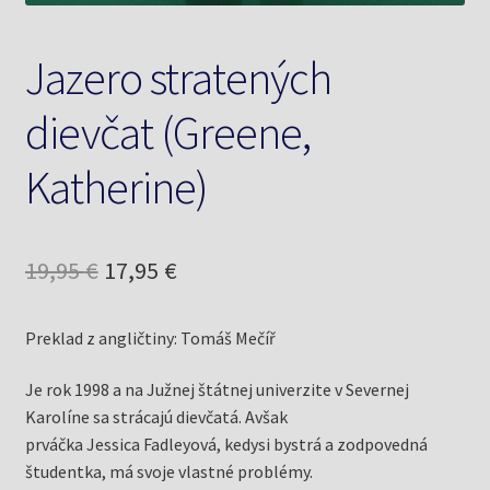
Jazero stratených
dievčat (Greene,
Katherine)
Pôvodná
Aktuálna
19,95
€
17,95
€
cena
cena
Preklad z angličtiny: Tomáš Mečíř
bola:
je:
19,95 €.
17,95 €.
Je rok 1998 a na Južnej štátnej univerzite v Severnej
Karolíne sa strácajú dievčatá. Avšak
prváčka Jessica Fadleyová, kedysi bystrá a zodpovedná
študentka, má svoje vlastné problémy.