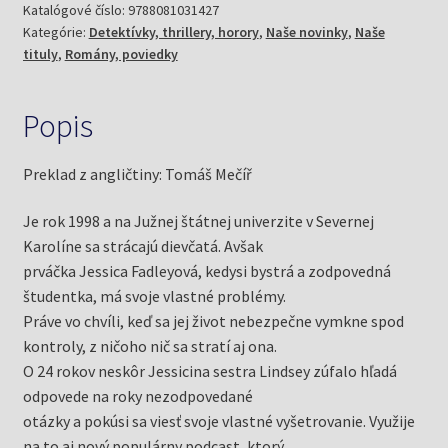
(Greene,
Katalógové číslo:
9788081031427
Kategórie:
Detektívky, thrillery, horory
,
Naše novinky
,
Naše
Katherine)
tituly
,
Romány, poviedky
Popis
Preklad z angličtiny: Tomáš Mečíř
Je rok 1998 a na Južnej štátnej univerzite v Severnej
Karolíne sa strácajú dievčatá. Avšak
prváčka Jessica Fadleyová, kedysi bystrá a zodpovedná
študentka, má svoje vlastné problémy.
Práve vo chvíli, keď sa jej život nebezpečne vymkne spod
kontroly, z ničoho nič sa stratí aj ona.
O 24 rokov neskôr Jessicina sestra Lindsey zúfalo hľadá
odpovede na roky nezodpovedané
otázky a pokúsi sa viesť svoje vlastné vyšetrovanie. Využije
na to aj nový populárny podcast, ktorý