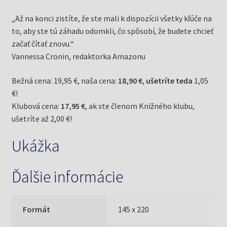
„Až na konci zistíte, že ste mali k dispozícii všetky kľúče na
to, aby ste tú záhadu odomkli, čo spôsobí, že budete chcieť
začať čítať znovu.“
Vannessa Cronin, redaktorka Amazonu
Bežná cena: 19,95 €, naša cena:
18,90 €
,
ušetríte teda
1,05
€!
Klubová cena:
17,95 €
, ak ste členom Knižného klubu,
ušetríte až 2,00 €!
Ukážka
Ďalšie informácie
Formát
145 x 220