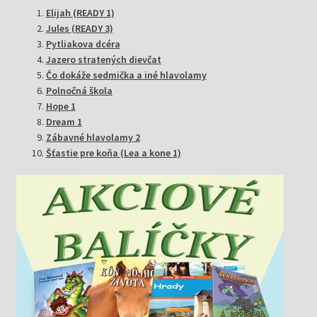
Elijah (READY 1)
Jules (READY 3)
Pytliakova dcéra
Jazero stratených dievčat
Čo dokáže sedmička a iné hlavolamy
Polnočná škola
Hope 1
Dream 1
Zábavné hlavolamy 2
Šťastie pre koňa (Lea a kone 1)