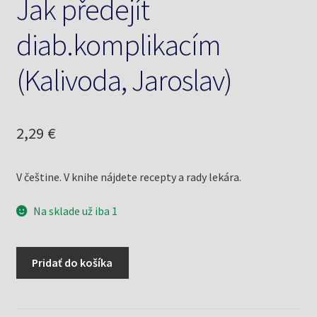
Jak předejít
diab.komplikacím
(Kalivoda, Jaroslav)
2,29
€
V češtine. V knihe nájdete recepty a rady lekára.
Na sklade už iba 1
množstvo
Pridať do košíka
Jak
předejít
diab.komplikacím