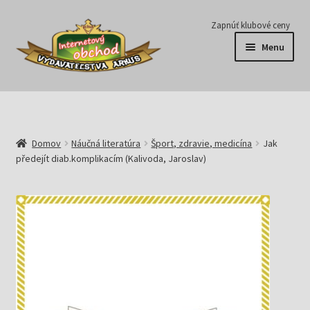
Preskočiť
Preskočiť
Zapnúť klubové ceny
na
na
Menu
navigáciu
obsah
Série
Časopisy
Domov
Náučná literatúra
Šport, zdravie, medicína
Jak
předejít diab.komplikacím (Kalivoda, Jaroslav)
E-knihy
Predplatné
Pripravujeme
Pre školy