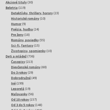
30
Akciové tituly
30
119
produktov
Beletria
119
produktov
23
Detektívky, thrillery, horory
23
10
produktov
Historické romány
10
9
produktov
Humor
9
produktov
24
Poézia, hudba
24
18
produktov
Pre ženy
18
produktov
55
Romány, poviedky
55
15
produktov
Sci-fi, fantasy
15
produktov
10
Životopisy, spomienky
10
736
produktov
Deti a mládež
736
213
produktov
Časopisy
213
produktov
60
Dievčenské romány
60
29
produktov
Do 3 rokov
29
produktov
49
Dobrodružné
49
199
produktov
Iné
199
produktov
19
Leporelá
19
produktov
56
Maľovanky
56
produktov
157
Od 10 rokov
157
produktov
148
Od 3 do 5 rokov
148
produktov
458