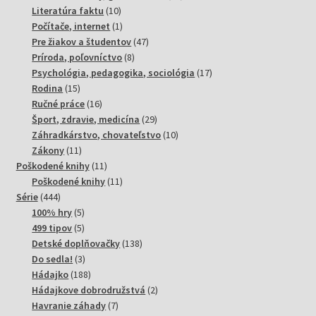
10
produktov
Literatúra faktu
10
produktov
1
Počítače, internet
1
produkt
47
Pre žiakov a študentov
47
8
produktov
Príroda, poľovníctvo
8
produktov
17
Psychológia, pedagogika, sociológia
17
15
produktov
Rodina
15
produktov
16
Ručné práce
16
produktov
29
Šport, zdravie, medicína
29
produktov
10
Záhradkárstvo, chovateľstvo
10
11
produktov
Zákony
11
produktov
11
Poškodené knihy
11
produktov
11
Poškodené knihy
11
444
produktov
Série
444
produktov
5
100% hry
5
produktov
5
499 tipov
5
produktov
138
Detské doplňovačky
138
3
produktov
Do sedla!
3
produkty
188
Hádajko
188
produktov
2
Hádajkove dobrodružstvá
2
7
produkty
Havranie záhady
7