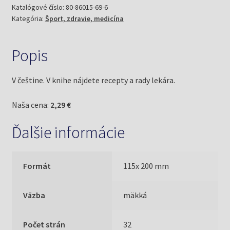
(Kalivoda,
Katalógové číslo:
80-86015-69-6
Kategória:
Šport, zdravie, medicína
Jaroslav)
Popis
V češtine. V knihe nájdete recepty a rady lekára.
Naša cena:
2,29 €
Ďalšie informácie
Formát
115x 200 mm
Väzba
mäkká
Počet strán
32