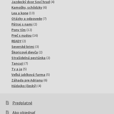
produktov
4
Jazdecký dvor Soví hrad
4
6
produkty
Kamošky, schôdzky
6
13
produktov
Lea a kone
13
produktov
7
Otázky a odpovede
7
2
produktov
Pátraj s nami
2
12
produkty
Pony tím
12
produktov
16
Preč s nudou
16
2
produktov
READY
2
produkty
3
Severské krimi
3
produkty
2
Škoricové dievča
2
produkty
2
Strašidelná pestúnka
2
7
produkty
Tancuj!
7
5
produktov
Ty a ja
5
produktov
5
Veľká jablková farma
5
6
produktov
Záhada pre Adrianu
6
4
produktov
Hádajko (český)
4
produkty
Predplatné
Ako objednať