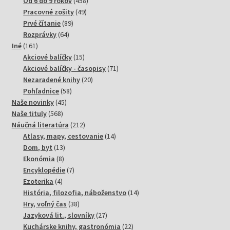
Od 6 do 9 rokov
458
49
produktov
Pracovné zošity
49
89
produktov
Prvé čítanie
89
64
produktov
Rozprávky
64
161
produktov
Iné
161
produktov
15
Akciové balíčky
15
produktov
71
Akciové balíčky - časopisy
71
20
produktov
Nezaradené knihy
20
58
produktov
Pohľadnice
58
45
produktov
Naše novinky
45
568
produktov
Naše tituly
568
produktov
212
Náučná literatúra
212
produktov
14
Atlasy, mapy, cestovanie
14
13
produktov
Dom, byt
13
8
produktov
Ekonómia
8
produktov
7
Encyklopédie
7
4
produktov
Ezoterika
4
produkty
14
História, filozofia, náboženstvo
14
38
produktov
Hry, voľný čas
38
produktov
27
Jazyková lit., slovníky
27
produktov
22
Kuchárske knihy, gastronómia
22