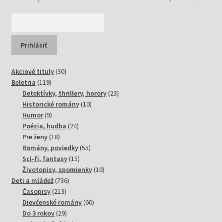
30
Akciové tituly
30
119
produktov
Beletria
119
produktov
23
Detektívky, thrillery, horory
23
10
produktov
Historické romány
10
9
produktov
Humor
9
produktov
24
Poézia, hudba
24
18
produktov
Pre ženy
18
produktov
55
Romány, poviedky
55
15
produktov
Sci-fi, fantasy
15
produktov
10
Životopisy, spomienky
10
736
produktov
Deti a mládež
736
213
produktov
Časopisy
213
produktov
60
Dievčenské romány
60
29
produktov
Do 3 rokov
29