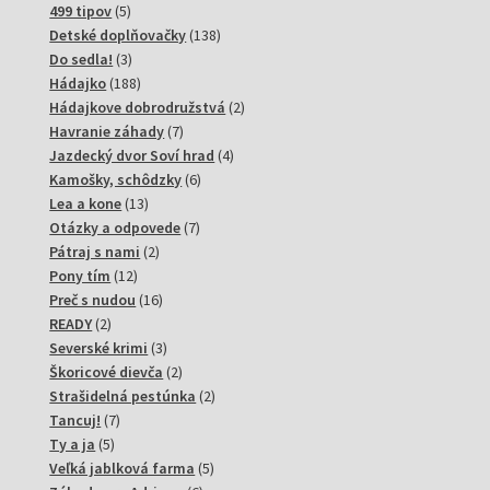
produktov
5
499 tipov
5
produktov
138
Detské doplňovačky
138
3
produktov
Do sedla!
3
produkty
188
Hádajko
188
produktov
2
Hádajkove dobrodružstvá
2
7
produkty
Havranie záhady
7
produktov
4
Jazdecký dvor Soví hrad
4
6
produkty
Kamošky, schôdzky
6
13
produktov
Lea a kone
13
produktov
7
Otázky a odpovede
7
2
produktov
Pátraj s nami
2
12
produkty
Pony tím
12
produktov
16
Preč s nudou
16
2
produktov
READY
2
produkty
3
Severské krimi
3
produkty
2
Škoricové dievča
2
produkty
2
Strašidelná pestúnka
2
7
produkty
Tancuj!
7
5
produktov
Ty a ja
5
produktov
5
Veľká jablková farma
5