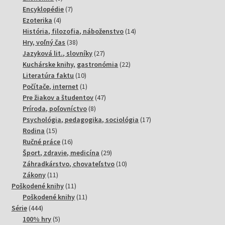
produktov
7
Encyklopédie
7
4
produktov
Ezoterika
4
produkty
14
História, filozofia, náboženstvo
14
38
produktov
Hry, voľný čas
38
produktov
27
Jazyková lit., slovníky
27
produktov
22
Kuchárske knihy, gastronómia
22
10
produktov
Literatúra faktu
10
produktov
1
Počítače, internet
1
produkt
47
Pre žiakov a študentov
47
8
produktov
Príroda, poľovníctvo
8
produktov
17
Psychológia, pedagogika, sociológia
17
15
produktov
Rodina
15
produktov
16
Ručné práce
16
produktov
29
Šport, zdravie, medicína
29
produktov
10
Záhradkárstvo, chovateľstvo
10
11
produktov
Zákony
11
produktov
11
Poškodené knihy
11
produktov
11
Poškodené knihy
11
444
produktov
Série
444
produktov
5
100% hry
5