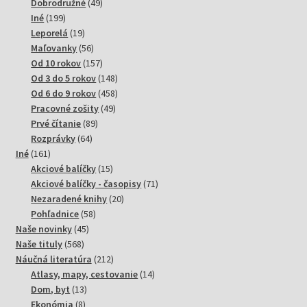
produktov
49
Dobrodružné
49
199
produktov
Iné
199
produktov
19
Leporelá
19
produktov
56
Maľovanky
56
produktov
157
Od 10 rokov
157
produktov
148
Od 3 do 5 rokov
148
produktov
458
Od 6 do 9 rokov
458
49
produktov
Pracovné zošity
49
89
produktov
Prvé čítanie
89
64
produktov
Rozprávky
64
161
produktov
Iné
161
produktov
15
Akciové balíčky
15
produktov
71
Akciové balíčky - časopisy
71
20
produktov
Nezaradené knihy
20
58
produktov
Pohľadnice
58
45
produktov
Naše novinky
45
568
produktov
Naše tituly
568
produktov
212
Náučná literatúra
212
produktov
14
Atlasy, mapy, cestovanie
14
13
produktov
Dom, byt
13
8
produktov
Ekonómia
8