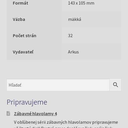
Formát
143 x 105 mm
Väzba
mäkká
Počet strán
32
Vydavateľ
Arkus
Pripravujeme
Zábavné hlavolamy 4
V obľúbenej sérii zábavných hlavolamov pripravujeme