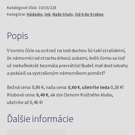
loď
Katalógové číslo:
10/16/228
Kategórie:
Hádajko
,
Iné
,
Naše tituly
,
Od 6 do 9 rokov
duchov
Popis
V tomto čísle sa ocitneš na lodi duchov. Sú takí strašidelní,
že námorníci od strachu drkocú zubami, kvôli čomu sa loď
už niekoľkokrát bezmála prevrátila! Budeš mať dosť odvahy
a pokúsiš sa vystrašeným námorníkom pomôcť?
Bežná cena: 0,86 €, naša cena:
0,60 €
,
ušetríte teda
0,26 €!
Klubová cena:
0,40 €
, ak ste členom Knižného klubu,
ušetríte až 0,46 €!
Ďalšie informácie