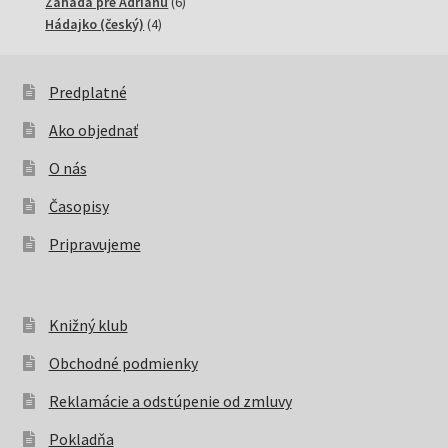
6
produktov
Záhada pre Adrianu
6
4
produktov
Hádajko (český)
4
produkty
Predplatné
Ako objednať
O nás
Časopisy
Pripravujeme
Knižný klub
Obchodné podmienky
Reklamácie a odstúpenie od zmluvy
Pokladňa