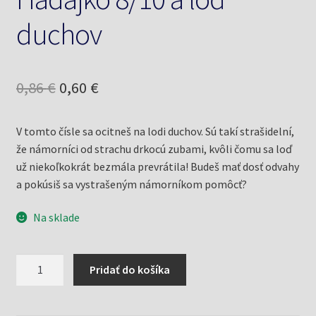
duchov
Pôvodná
Aktuálna
0,86
€
0,60
€
cena
cena
V tomto čísle sa ocitneš na lodi duchov. Sú takí strašidelní,
bola:
je:
že námorníci od strachu drkocú zubami, kvôli čomu sa loď
0,86 €.
0,60 €.
už niekoľkokrát bezmála prevrátila! Budeš mať dosť odvahy
a pokúsiš sa vystrašeným námorníkom pomôcť?
Na sklade
množstvo
Pridať do košíka
Hádajko
8/10
a