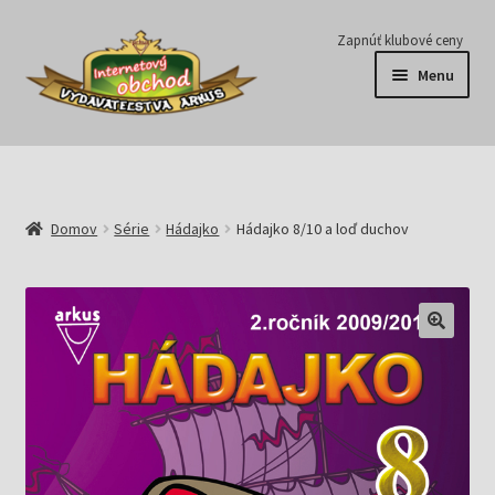
Preskočiť
Preskočiť
Zapnúť klubové ceny
na
na
Menu
navigáciu
obsah
Série
Časopisy
Domov
Série
Hádajko
Hádajko 8/10 a loď duchov
E-knihy
Predplatné
Pripravujeme
Pre školy