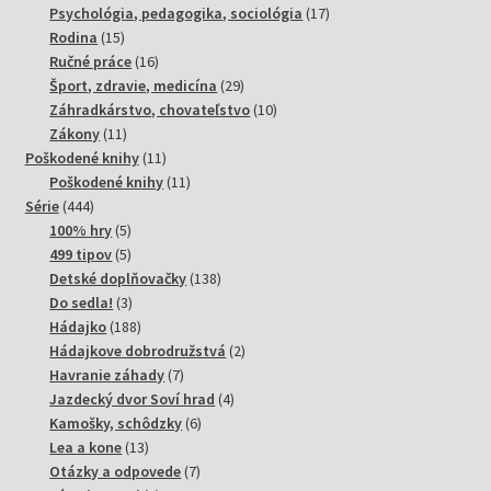
produktov
17
Psychológia, pedagogika, sociológia
17
15
produktov
Rodina
15
produktov
16
Ručné práce
16
produktov
29
Šport, zdravie, medicína
29
produktov
10
Záhradkárstvo, chovateľstvo
10
11
produktov
Zákony
11
produktov
11
Poškodené knihy
11
produktov
11
Poškodené knihy
11
444
produktov
Série
444
produktov
5
100% hry
5
produktov
5
499 tipov
5
produktov
138
Detské doplňovačky
138
3
produktov
Do sedla!
3
produkty
188
Hádajko
188
produktov
2
Hádajkove dobrodružstvá
2
7
produkty
Havranie záhady
7
produktov
4
Jazdecký dvor Soví hrad
4
6
produkty
Kamošky, schôdzky
6
13
produktov
Lea a kone
13
produktov
7
Otázky a odpovede
7