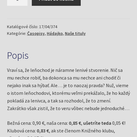
Hádajko
6/17
a
usilovný
Katalógové číslo:
17/04/374
Kategórie:
Časopisy
,
Hádajko
,
Naše tituly
leňochod
Popis
Vraví sa, že leňochod je náramne lenivé stvorenie. Nič sa
mu nechce robiť, ba dokonca sa mu nechce ani chodiť či
nejako inak sa hýbať. Ale… je to naozaj pravda? Nuž, vieme
o istom leňochodovi, ktorému veľmi prekážalo, že ho každý
pokladá za lenivca, a tak sa rozhodol, že to zmení.
Zakrátko však zistil, že to veru vôbec nebude jednoduché…
Bežná cena: 0,90 €, naša cena:
0,85 €
,
ušetríte teda
0,05 €!
Klubová cena:
0,83 €
, ak ste členom Knižného klubu,