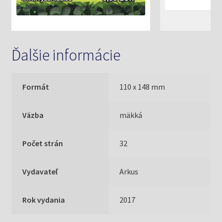
Ďalšie informácie
Formát
110 x 148 mm
Väzba
mäkká
Počet strán
32
Vydavateľ
Arkus
Rok vydania
2017