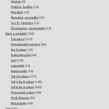
9
produktov
Humor
9
produktov
24
Poézia, hudba
24
18
produktov
Pre ženy
18
produktov
55
Romány, poviedky
55
15
produktov
Sci-fi, fantasy
15
produktov
10
Životopisy, spomienky
10
736
produktov
Deti a mládež
736
213
produktov
Časopisy
213
produktov
60
Dievčenské romány
60
29
produktov
Do 3 rokov
29
produktov
49
Dobrodružné
49
199
produktov
Iné
199
produktov
19
Leporelá
19
produktov
56
Maľovanky
56
produktov
157
Od 10 rokov
157
produktov
148
Od 3 do 5 rokov
148
produktov
458
Od 6 do 9 rokov
458
49
produktov
Pracovné zošity
49
89
produktov
Prvé čítanie
89
64
produktov
Rozprávky
64
161
produktov
Iné
161