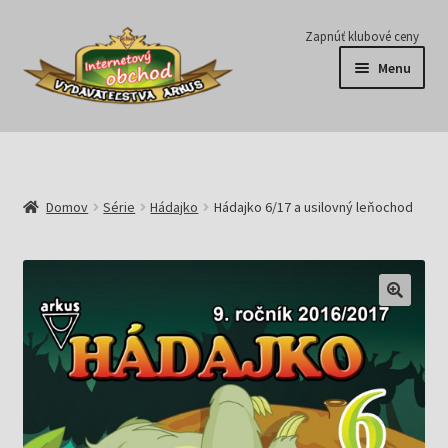
Preskočiť
Preskočiť
Zapnúť klubové ceny
na
na
Menu
navigáciu
obsah
Série
Časopisy
Domov
Série
Hádajko
Hádajko 6/17 a usilovný leňochod
E-knihy
Predplatné
Pripravujeme
Pre školy