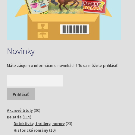
Novinky
Máte záujem o informácie o novinkách? Tu sa môžete prihlásiť:
30
Akciové tituly
30
119
produktov
Beletria
119
produktov
23
Detektívky, thrillery, horory
23
10
produktov
Historické romány
10