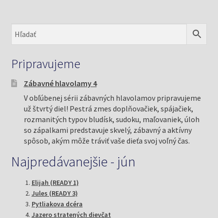
Pripravujeme
Zábavné hlavolamy 4
V obľúbenej sérii zábavných hlavolamov pripravujeme
už štvrtý diel! Pestrá zmes doplňovačiek, spájačiek,
rozmanitých typov bludísk, sudoku, maľovaniek, úloh
so zápalkami predstavuje skvelý, zábavný a aktívny
spôsob, akým môže tráviť vaše dieťa svoj voľný čas.
Najpredávanejšie - jún
Elijah (READY 1)
Jules (READY 3)
Pytliakova dcéra
Jazero stratených dievčat