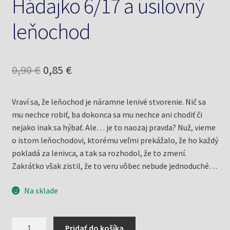
Hádajko 6/17 a usilovný
leňochod
Pôvodná
Aktuálna
0,90
€
0,85
€
cena
cena
Vraví sa, že leňochod je náramne lenivé stvorenie. Nič sa
bola:
je:
mu nechce robiť, ba dokonca sa mu nechce ani chodiť či
0,90 €.
0,85 €.
nejako inak sa hýbať. Ale… je to naozaj pravda? Nuž, vieme
o istom leňochodovi, ktorému veľmi prekážalo, že ho každý
pokladá za lenivca, a tak sa rozhodol, že to zmení.
Zakrátko však zistil, že to veru vôbec nebude jednoduché…
Na sklade
množstvo
Pridať do košíka