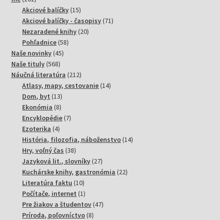
produktov
15
Akciové balíčky
15
produktov
71
Akciové balíčky - časopisy
71
20
produktov
Nezaradené knihy
20
58
produktov
Pohľadnice
58
45
produktov
Naše novinky
45
568
produktov
Naše tituly
568
produktov
212
Náučná literatúra
212
produktov
14
Atlasy, mapy, cestovanie
14
13
produktov
Dom, byt
13
8
produktov
Ekonómia
8
produktov
7
Encyklopédie
7
4
produktov
Ezoterika
4
produkty
14
História, filozofia, náboženstvo
14
38
produktov
Hry, voľný čas
38
produktov
27
Jazyková lit., slovníky
27
produktov
22
Kuchárske knihy, gastronómia
22
10
produktov
Literatúra faktu
10
produktov
1
Počítače, internet
1
produkt
47
Pre žiakov a študentov
47
8
produktov
Príroda, poľovníctvo
8