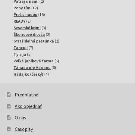
2
produktov
Pátraj s nami
2
12
produkty
Pony tím
12
produktov
16
Preč s nudou
16
2
produktov
READY
2
produkty
3
Severské krimi
3
produkty
2
Škoricové dievča
2
produkty
2
Strašidelná pestúnka
2
7
produkty
Tancuj!
7
5
produktov
Ty a ja
5
produktov
5
Veľká jablková farma
5
6
produktov
Záhada pre Adrianu
6
4
produktov
Hádajko (český)
4
produkty
Predplatné
Ako objednať
O nás
Časopisy