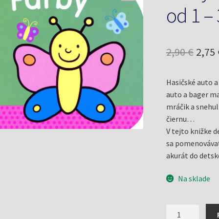
od 1 –
Pôv
2,90
€
2,75
cena
Hasičské auto a 
bola:
auto a bager maj
2,90 
mráčik a snehul
čiernu…
V tejto knižke 
sa pomenovávať 
akurát do detske
Na sklade
množstvo