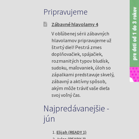
Pripravujeme
Zábavné hlavolamy 4
V obľúbenej sérii zábavných
hlavolamov pripravujeme už
štvrtý diel! Pestrá zmes
doplňovačiek, spájačiek,
rozmanitých typov bludísk,
sudoku, maľovaniek, úloh so
zápalkami predstavuje skvelý,
zábavný a aktívny spôsob,
akým môže tráviť vaše dieťa
svoj voľný čas.
Najpredávanejšie -
jún
Elijah (READY 1)
Jules (READY 3)