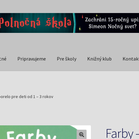
tné
Pripravujeme
Pre školy
Knižný klub
Kontak
porelo pre deti od 1 – 3 rokov
Farby 