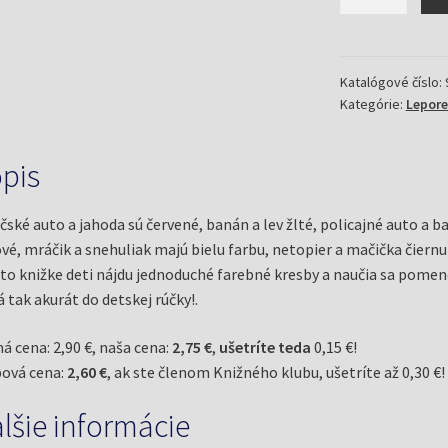
Farby
-
leporelo
pre
Katalógové číslo:
Kategórie:
Lepore
deti
od
1
pis
-
3
čské auto a jahoda sú červené, banán a lev žlté, policajné auto a b
rokov
ové, mráčik a snehuliak majú bielu farbu, netopier a mačička čier
jto knižke deti nájdu jednoduché farebné kresby a naučia sa pomeno
á tak akurát do detskej rúčky!.
á cena: 2,90 €, naša cena:
2,75 €
,
ušetríte teda
0,15 €!
ová cena:
2,60 €
, ak ste členom Knižného klubu, ušetríte až 0,30 €!
lšie informácie