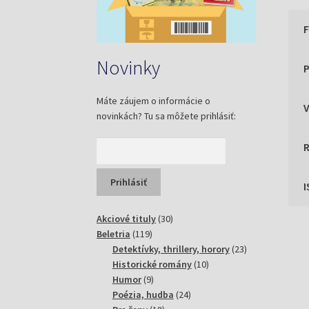
Novinky
P
Máte záujem o informácie o
novinkách? Tu sa môžete prihlásiť:
30
Akciové tituly
30
119
produktov
Beletria
119
produktov
23
Detektívky, thrillery, horory
23
10
produktov
Historické romány
10
9
produktov
Humor
9
produktov
24
Poézia, hudba
24