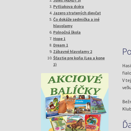
Pytliakova dcéra
Jazero stratených dievčat
Čo dokáže sedmička a iné
hlavolamy
Polnočná škola
Hope 1
Dream 1
Po
Zábavné hlavolamy 2
Šťastie pre koňa (Lea a kone
1)
Hasi
fial
V te
veľk
Bežn
Klub
Ďa