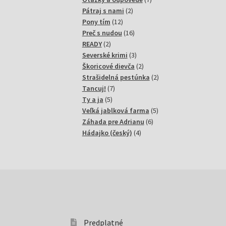
2
produktov
Pátraj s nami
2
12
produkty
Pony tím
12
produktov
16
Preč s nudou
16
2
produktov
READY
2
produkty
3
Severské krimi
3
produkty
2
Škoricové dievča
2
produkty
2
Strašidelná pestúnka
2
7
produkty
Tancuj!
7
5
produktov
Ty a ja
5
produktov
5
Veľká jablková farma
5
6
produktov
Záhada pre Adrianu
6
4
produktov
Hádajko (český)
4
produkty
Predplatné