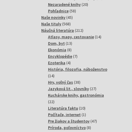
20
produktov
Nezaradené knihy
20
58
produktov
Pohľadnice
58
45
produktov
Naše novinky
45
568
produktov
Naše tituly
568
produktov
212
Náučná literatúra
212
produktov
14
Atlasy, mapy, cestovanie
14
13
produktov
Dom, byt
13
8
produktov
Ekonómia
8
produktov
7
Encyklopédie
7
4
produktov
Ezoterika
4
produkty
História, filozofia, náboženstvo
14
14
produktov
38
Hry, voľný čas
38
produktov
27
Jazyková lit., slovníky
27
produktov
Kuchárske knihy, gastronómia
22
22
produktov
10
Literatúra faktu
10
produktov
1
Počítače, internet
1
produkt
47
Pre žiakov a študentov
47
8
produktov
Príroda, poľovníctvo
8