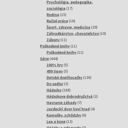
produktov
Psychológia, pedagogika,
17
sociológia
17
15
produktov
Rodina
15
produktov
16
Ručné práce
16
produktov
29
Šport, zdravie, medicína
29
produktov
10
Záhradkárstvo, chovateľstvo
10
11
produktov
Zákony
11
produktov
11
Poškodené knihy
11
produktov
11
Poškodené knihy
11
444
produktov
Série
444
produktov
5
100% hry
5
produktov
5
499 tipov
5
produktov
138
Detské doplňovačky
138
3
produktov
Do sedla!
3
produkty
188
Hádajko
188
produktov
2
Hádajkove dobrodružstvá
2
7
produkty
Havranie záhady
7
produktov
4
Jazdecký dvor Soví hrad
4
6
produkty
Kamošky, schôdzky
6
13
produktov
Lea a kone
13
produktov
7
Otázky a odpovede
7