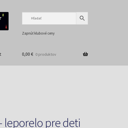
Preskočiť
Preskočiť
na
na
navigáciu
obsah
Zapnúť klubové ceny
t
0,00
€
0 produktov
– leporelo pre deti