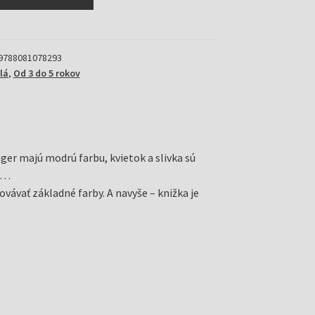
9788081078293
lá
,
Od 3 do 5 rokov
ager majú modrú farbu, kvietok a slivka sú
nu…
vávať základné farby. A navyše – knižka je