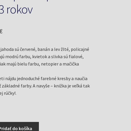
 3 rokov
odná
Aktuálna
€
cena
jahoda sú červené, banán a lev žlté, policajné
je:
ú modrú farbu, kvietok a slivka sú fialové,
€.
2,75 €.
iak majú bielu farbu, netopier a mačička
deti nájdu jednoduché farebné kresby a naučia
základné farby. A navyše – knižka je veľká tak
j rúčky!.
Pridať do košíka