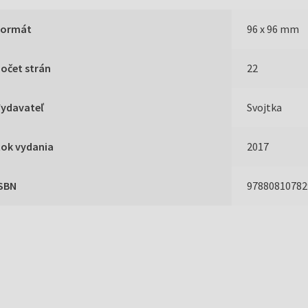
Formát
96 x 96 mm
očet strán
22
Vydavateľ
Svojtka
Rok vydania
2017
ISBN
97880810782