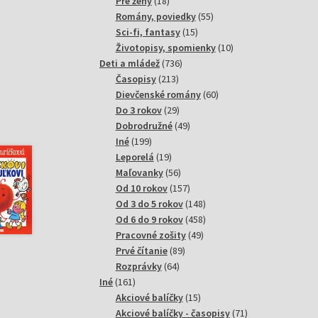
18
produktov
Pre ženy
18
produktov
55
Romány, poviedky
55
15
produktov
Sci-fi, fantasy
15
produktov
10
Životopisy, spomienky
10
736
produktov
Deti a mládež
736
213
produktov
Časopisy
213
produktov
60
Dievčenské romány
60
29
produktov
Do 3 rokov
29
produktov
49
Dobrodružné
49
199
produktov
Iné
199
produktov
19
Leporelá
19
produktov
56
Maľovanky
56
produktov
157
Od 10 rokov
157
produktov
148
Od 3 do 5 rokov
148
produktov
458
Od 6 do 9 rokov
458
49
produktov
Pracovné zošity
49
89
produktov
Prvé čítanie
89
64
produktov
Rozprávky
64
161
produktov
Iné
161
produktov
15
Akciové balíčky
15
produktov
71
Akciové balíčky - časopisy
71