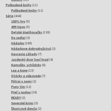
produktov
11
Poškodené knihy
11
produktov
11
Poškodené knihy
11
444
produktov
Série
444
produktov
5
100% hry
5
produktov
5
499 tipov
5
produktov
138
Detské doplňovačky
138
3
produktov
Do sedla!
3
produkty
188
Hádajko
188
produktov
2
Hádajkove dobrodružstvá
2
7
produkty
Havranie záhady
7
produktov
4
Jazdecký dvor Soví hrad
4
6
produkty
Kamošky, schôdzky
6
13
produktov
Lea a kone
13
produktov
7
Otázky a odpovede
7
2
produktov
Pátraj s nami
2
12
produkty
Pony tím
12
produktov
16
Preč s nudou
16
2
produktov
READY
2
produkty
3
Severské krimi
3
produkty
2
Škoricové dievča
2