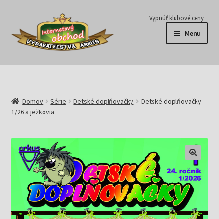
Preskočiť
Preskočiť
Vypnúť klubové ceny
na
na
Menu
navigáciu
obsah
Série
Časopisy
Domov
Série
Detské doplňovačky
Detské doplňovačky
1/26 a ježkovia
E-knihy
Predplatné
Pripravujeme
Pre školy