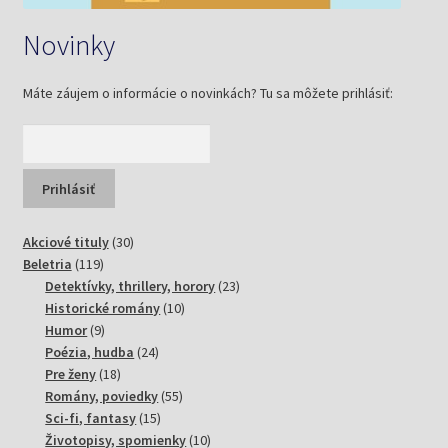
Novinky
Máte záujem o informácie o novinkách? Tu sa môžete prihlásiť:
30
Akciové tituly
30
119
produktov
Beletria
119
produktov
23
Detektívky, thrillery, horory
23
10
produktov
Historické romány
10
9
produktov
Humor
9
produktov
24
Poézia, hudba
24
18
produktov
Pre ženy
18
produktov
55
Romány, poviedky
55
15
produktov
Sci-fi, fantasy
15
produktov
10
Životopisy, spomienky
10