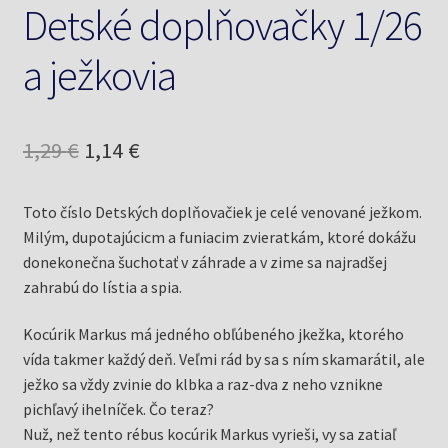
Detské doplňovačky 1/26
a ježkovia
Pôvodná
Aktuálna
1,29
€
1,14
€
cena
cena
Toto číslo Detských doplňovačiek je celé venované ježkom.
bola:
je:
Milým, dupotajúcicm a funiacim zvieratkám, ktoré dokážu
1,29 €.
1,14 €.
donekonečna šuchotať v záhrade a v zime sa najradšej
zahrabú do lístia a spia.
Kocúrik Markus má jedného obľúbeného jkežka, ktorého
vída takmer každý deň. Veľmi rád by sa s ním skamarátil, ale
ježko sa vždy zvinie do klbka a raz-dva z neho vznikne
pichľavý ihelníček. Čo teraz?
Nuž, než tento rébus kocúrik Markus vyrieši, vy sa zatiaľ