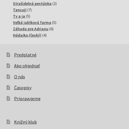
produkty
2
Strašidelná pestúnka
2
7
produkty
Tancuj!
7
5
produktov
Ty a ja
5
produktov
5
Veľká jablková farma
5
6
produktov
Záhada pre Adrianu
6
4
produktov
Hádajko (český)
4
produkty
Predplatné
Ako objednať
O nás
Časopisy
Pripravujeme
Knižný klub