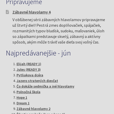
Pripravujeme
Zábavné hlavolamy 4
V obľúbenej sérii zábavných hlavolamov pripravujeme
už štvrtý diel! Pestrá zmes doplňovačiek, spájačiek,
rozmanitých typov bludísk, sudoku, maľovaniek, úloh
so zápalkami predstavuje skvelý, zábavný a aktívny
spôsob, akým môže tráviť vaše dieťa svoj voľný čas.
Najpredávanejšie - jún
Elijah (READY 1)
Jules (READY 3)
Pytliakova dcéra
Jazero stratených dievčat
Čo dokáže sedmička a iné hlavolamy
Polnočná škola
Hope 1
Dream 1
Zábavné hlavolamy 2