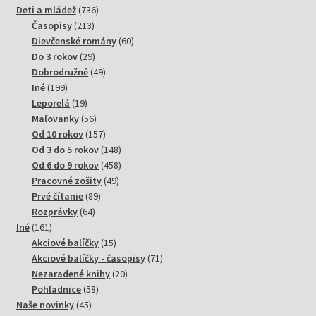
736
produktov
Deti a mládež
736
213
produktov
Časopisy
213
produktov
60
Dievčenské romány
60
29
produktov
Do 3 rokov
29
produktov
49
Dobrodružné
49
199
produktov
Iné
199
produktov
19
Leporelá
19
produktov
56
Maľovanky
56
produktov
157
Od 10 rokov
157
produktov
148
Od 3 do 5 rokov
148
produktov
458
Od 6 do 9 rokov
458
49
produktov
Pracovné zošity
49
89
produktov
Prvé čítanie
89
64
produktov
Rozprávky
64
161
produktov
Iné
161
produktov
15
Akciové balíčky
15
produktov
71
Akciové balíčky - časopisy
71
20
produktov
Nezaradené knihy
20
58
produktov
Pohľadnice
58
45
produktov
Naše novinky
45