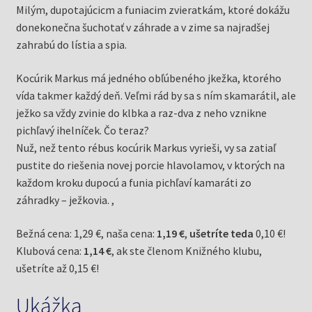
Milým, dupotajúcicm a funiacim zvieratkám, ktoré dokážu
donekonečna šuchotať v záhrade a v zime sa najradšej
zahrabú do lístia a spia.
Kocúrik Markus má jedného obľúbeného jkežka, ktorého
vída takmer každý deň. Veľmi rád by sa s ním skamarátil, ale
ježko sa vždy zvinie do klbka a raz-dva z neho vznikne
pichľavý ihelníček. Čo teraz?
Nuž, než tento rébus kocúrik Markus vyrieši, vy sa zatiaľ
pustite do riešenia novej porcie hlavolamov, v ktorých na
každom kroku dupocú a funia pichľaví kamaráti zo
záhradky – ježkovia. ,
Bežná cena: 1,29 €, naša cena:
1,19 €
,
ušetríte teda
0,10 €!
Klubová cena:
1,14 €
, ak ste členom Knižného klubu,
ušetríte až 0,15 €!
Ukážka