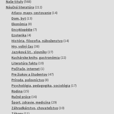
568
produktov
Naše tituly
568
produktov
212
Náučná literatúra
212
produktov
14
Atlasy, mapy, cestovanie
14
13
produktov
Dom, byt
13
8
produktov
Ekonómia
8
produktov
7
Encyklopédie
7
4
produktov
Ezoterika
4
produkty
14
História, filozofia, náboženstvo
14
38
produktov
Hry, voľný čas
38
produktov
27
Jazyková lit., slovníky
27
produktov
22
Kuchárske knihy, gastronómia
22
10
produktov
Literatúra faktu
10
produktov
1
Počítače, internet
1
produkt
47
Pre žiakov a študentov
47
8
produktov
Príroda, poľovníctvo
8
produktov
17
Psychológia, pedagogika, sociológia
17
15
produktov
Rodina
15
produktov
16
Ručné práce
16
produktov
29
Šport, zdravie, medicína
29
produktov
10
Záhradkárstvo, chovateľstvo
10
11
produktov
Zákony
11