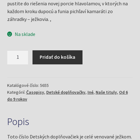
pustite do riešenia novej porcie hlavolamov, v ktorých na
každom kroku dupocú a funia pichľaví kamaráti zo
záhradky – ježkovia. ,
Na sklade
množstvo
Pridať do košíka
Detské
doplňovačky
1/26
a
Katalógové číslo:
5655
Kategórií:
Časopisy
,
Detské doplňovačky
,
Iné
,
Naše tituly
,
Od 6
ježkovia
do 9 rokov
Popis
Toto číslo Detských doplňovačiek je celé venované ježkom.