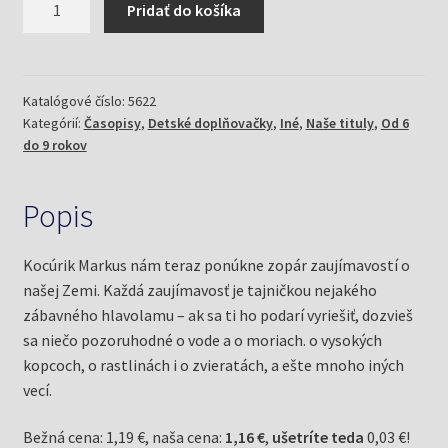
Pridať do košíka
Detské
doplňovačky
1/25
a
Katalógové číslo:
5622
Kategórií:
Časopisy
,
Detské doplňovačky
,
Iné
,
Naše tituly
,
Od 6
naša
do 9 rokov
Zem
Popis
Kocúrik Markus nám teraz ponúkne zopár zaujímavostí o
našej Zemi. Každá zaujímavosť je tajničkou nejakého
zábavného hlavolamu – ak sa ti ho podarí vyriešiť, dozvieš
sa niečo pozoruhodné o vode a o moriach. o vysokých
kopcoch, o rastlinách i o zvieratách, a ešte mnoho iných
vecí.
Bežná cena: 1,19 €, naša cena:
1,16 €
,
ušetríte teda
0,03 €!