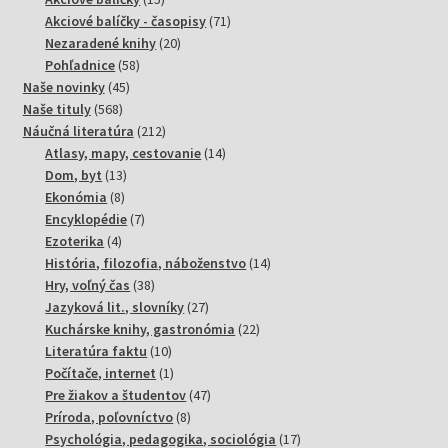
produktov
71
Akciové balíčky - časopisy
71
20
produktov
Nezaradené knihy
20
58
produktov
Pohľadnice
58
45
produktov
Naše novinky
45
568
produktov
Naše tituly
568
produktov
212
Náučná literatúra
212
produktov
14
Atlasy, mapy, cestovanie
14
13
produktov
Dom, byt
13
8
produktov
Ekonómia
8
produktov
7
Encyklopédie
7
4
produktov
Ezoterika
4
produkty
14
História, filozofia, náboženstvo
14
38
produktov
Hry, voľný čas
38
produktov
27
Jazyková lit., slovníky
27
produktov
22
Kuchárske knihy, gastronómia
22
10
produktov
Literatúra faktu
10
produktov
1
Počítače, internet
1
produkt
47
Pre žiakov a študentov
47
8
produktov
Príroda, poľovníctvo
8
produktov
17
Psychológia, pedagogika, sociológia
17