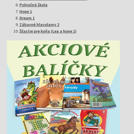
Polnočná škola
Hope 1
Dream 1
Zábavné hlavolamy 2
Šťastie pre koňa (Lea a kone 1)