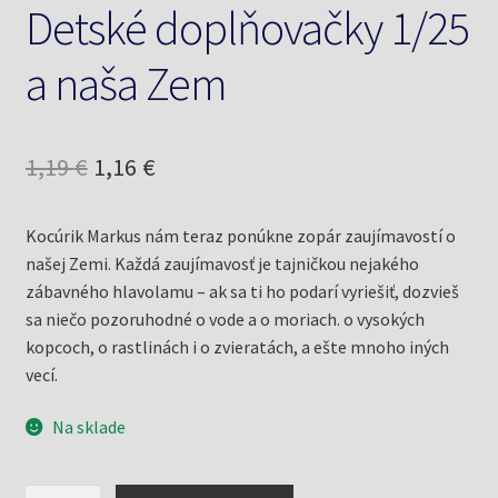
Detské doplňovačky 1/25
a naša Zem
Pôvodná
Aktuálna
1,19
€
1,16
€
cena
cena
Kocúrik Markus nám teraz ponúkne zopár zaujímavostí o
bola:
je:
našej Zemi. Každá zaujímavosť je tajničkou nejakého
1,19 €.
1,16 €.
zábavného hlavolamu – ak sa ti ho podarí vyriešiť, dozvieš
sa niečo pozoruhodné o vode a o moriach. o vysokých
kopcoch, o rastlinách i o zvieratách, a ešte mnoho iných
vecí.
Na sklade
množstvo