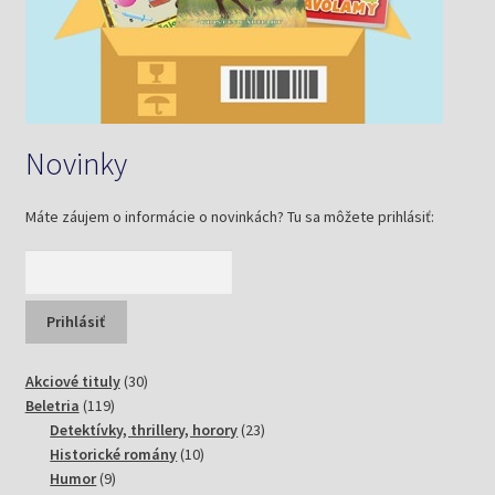
Novinky
Máte záujem o informácie o novinkách? Tu sa môžete prihlásiť:
30
Akciové tituly
30
119
produktov
Beletria
119
produktov
23
Detektívky, thrillery, horory
23
10
produktov
Historické romány
10
9
produktov
Humor
9