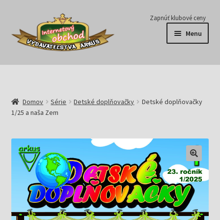
Preskočiť
Preskočiť
Zapnúť klubové ceny
na
na
Menu
navigáciu
obsah
Série
Časopisy
Domov
Série
Detské doplňovačky
Detské doplňovačky
1/25 a naša Zem
E-knihy
Predplatné
Pripravujeme
Pre školy