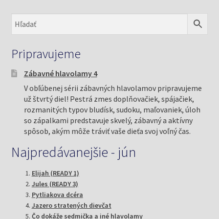
Pripravujeme
Zábavné hlavolamy 4
V obľúbenej sérii zábavných hlavolamov pripravujeme
už štvrtý diel! Pestrá zmes doplňovačiek, spájačiek,
rozmanitých typov bludísk, sudoku, maľovaniek, úloh
so zápalkami predstavuje skvelý, zábavný a aktívny
spôsob, akým môže tráviť vaše dieťa svoj voľný čas.
Najpredávanejšie - jún
Elijah (READY 1)
Jules (READY 3)
Pytliakova dcéra
Jazero stratených dievčat
Čo dokáže sedmička a iné hlavolamy