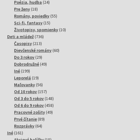
produktov
24
Poézia, hudba
24
18
produktov
Pre ženy
18
produktov
55
Romány, poviedky
55
15
produktov
Sci-fi, fantasy
15
produktov
10
Životopisy, spomienky
10
736
produktov
Deti a mládež
736
213
produktov
Časopisy
213
produktov
60
Dievčenské romány
60
29
produktov
Do 3 rokov
29
produktov
49
Dobrodružné
49
199
produktov
Iné
199
produktov
19
Leporelá
19
produktov
56
Maľovanky
56
produktov
157
Od 10 rokov
157
produktov
148
Od 3 do 5 rokov
148
produktov
458
Od 6 do 9 rokov
458
49
produktov
Pracovné zošity
49
89
produktov
Prvé čítanie
89
64
produktov
Rozprávky
64
161
produktov
Iné
161
produktov
15
Akciové balíčky
15