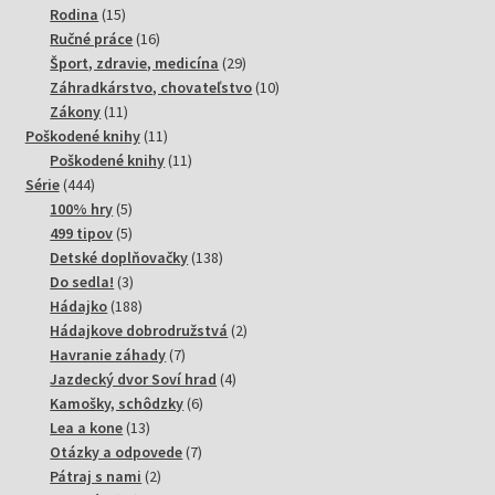
15
produktov
Rodina
15
produktov
16
Ručné práce
16
produktov
29
Šport, zdravie, medicína
29
produktov
10
Záhradkárstvo, chovateľstvo
10
11
produktov
Zákony
11
produktov
11
Poškodené knihy
11
produktov
11
Poškodené knihy
11
444
produktov
Série
444
produktov
5
100% hry
5
produktov
5
499 tipov
5
produktov
138
Detské doplňovačky
138
3
produktov
Do sedla!
3
produkty
188
Hádajko
188
produktov
2
Hádajkove dobrodružstvá
2
7
produkty
Havranie záhady
7
produktov
4
Jazdecký dvor Soví hrad
4
6
produkty
Kamošky, schôdzky
6
13
produktov
Lea a kone
13
produktov
7
Otázky a odpovede
7
2
produktov
Pátraj s nami
2