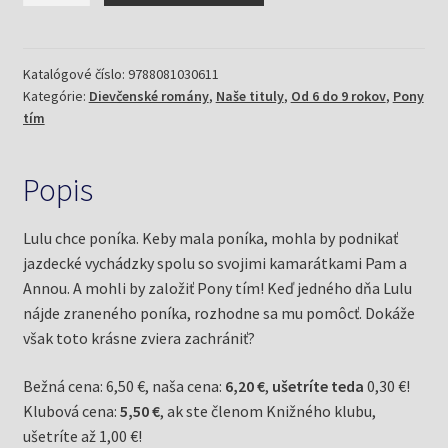
poníka
/
Pony
Katalógové číslo:
9788081030611
Kategórie:
Dievčenské romány
,
Naše tituly
,
Od 6 do 9 rokov
,
Pony
Tím
tím
1
Popis
Lulu chce poníka. Keby mala poníka, mohla by podnikať
jazdecké vychádzky spolu so svojimi kamarátkami Pam a
Annou. A mohli by založiť Pony tím! Keď jedného dňa Lulu
nájde zraneného poníka, rozhodne sa mu pomôcť. Dokáže
však toto krásne zviera zachrániť?
Bežná cena: 6,50 €, naša cena:
6,20 €
,
ušetríte teda
0,30 €!
Klubová cena:
5,50 €
, ak ste členom Knižného klubu,
ušetríte až 1,00 €!