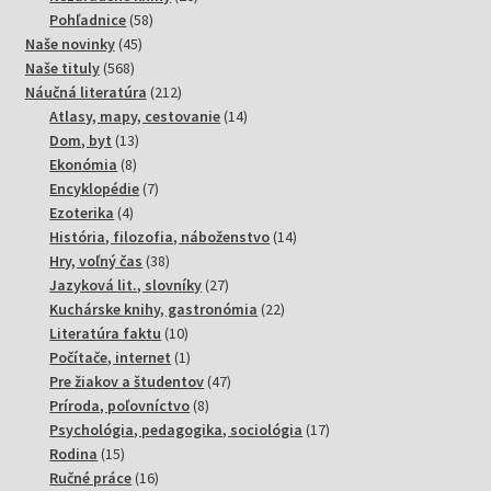
58
produktov
Pohľadnice
58
45
produktov
Naše novinky
45
568
produktov
Naše tituly
568
produktov
212
Náučná literatúra
212
produktov
14
Atlasy, mapy, cestovanie
14
13
produktov
Dom, byt
13
8
produktov
Ekonómia
8
produktov
7
Encyklopédie
7
4
produktov
Ezoterika
4
produkty
14
História, filozofia, náboženstvo
14
38
produktov
Hry, voľný čas
38
produktov
27
Jazyková lit., slovníky
27
produktov
22
Kuchárske knihy, gastronómia
22
10
produktov
Literatúra faktu
10
produktov
1
Počítače, internet
1
produkt
47
Pre žiakov a študentov
47
8
produktov
Príroda, poľovníctvo
8
produktov
17
Psychológia, pedagogika, sociológia
17
15
produktov
Rodina
15
produktov
16
Ručné práce
16