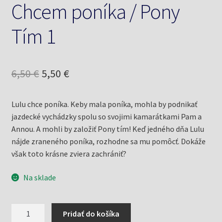
Chcem poníka / Pony
Tím 1
Pôvodná
Aktuálna
6,50
€
5,50
€
cena
cena
Lulu chce poníka. Keby mala poníka, mohla by podnikať
bola:
je:
jazdecké vychádzky spolu so svojimi kamarátkami Pam a
6,50 €.
5,50 €.
Annou. A mohli by založiť Pony tím! Keď jedného dňa Lulu
nájde zraneného poníka, rozhodne sa mu pomôcť. Dokáže
však toto krásne zviera zachrániť?
Na sklade
množstvo
Pridať do košíka
Chcem