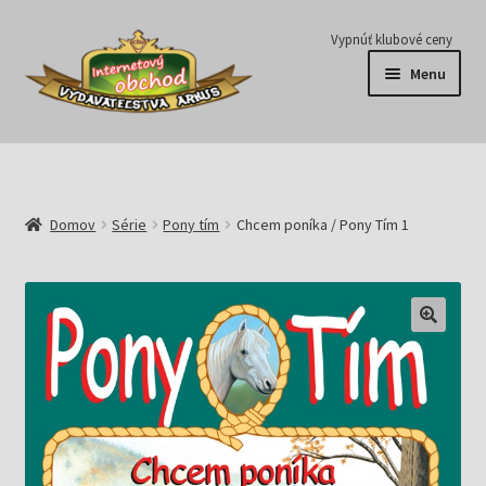
Preskočiť
Preskočiť
Vypnúť klubové ceny
na
na
Menu
navigáciu
obsah
Série
Časopisy
Domov
Série
Pony tím
Chcem poníka / Pony Tím 1
E-knihy
Predplatné
Pripravujeme
Pre školy