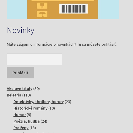
Novinky
Máte záujem o informácie o novinkách? Tu sa môžete prihlásiť:
30
Akciové tituly
30
119
produktov
Beletria
119
produktov
23
Detektívky, thrillery, horory
23
10
produktov
Historické romány
10
9
produktov
Humor
9
produktov
24
Poézia, hudba
24
18
produktov
Pre ženy
18