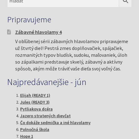
Pripravujeme
Zábavné hlavolamy 4
V obľúbenej sérii zábavných hlavolamov pripravujeme
už štvrtý diel! Pestrá zmes doplňovačiek, spájačiek,
rozmanitých typov bludísk, sudoku, maľovaniek, úloh
so zápalkami predstavuje skvelý, zábavný a aktívny
spôsob, akým môže tráviť vaše dieťa svoj voľný čas.
Najpredávanejšie - jún
Elijah (READY 1)
Jules (READY 3)
Pytliakova dcéra
Jazero stratených dievčat
Čo dokáže sedmička a iné hlavolamy
Polnočná škola
Hope 1