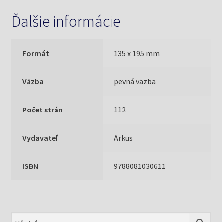
Ďalšie informácie
Formát
135 x 195 mm
Väzba
pevná väzba
Počet strán
112
Vydavateľ
Arkus
ISBN
9788081030611