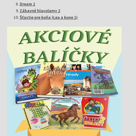
Dream 1
Zábavné hlavolamy 2
Šťastie pre koňa (Lea a kone 1)