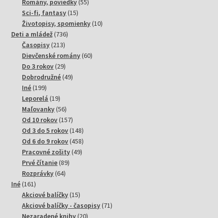
produktov
55
Romány, poviedky
55
15
produktov
Sci-fi, fantasy
15
produktov
10
Životopisy, spomienky
10
736
produktov
Deti a mládež
736
213
produktov
Časopisy
213
produktov
60
Dievčenské romány
60
29
produktov
Do 3 rokov
29
produktov
49
Dobrodružné
49
199
produktov
Iné
199
produktov
19
Leporelá
19
produktov
56
Maľovanky
56
produktov
157
Od 10 rokov
157
produktov
148
Od 3 do 5 rokov
148
produktov
458
Od 6 do 9 rokov
458
49
produktov
Pracovné zošity
49
89
produktov
Prvé čítanie
89
64
produktov
Rozprávky
64
161
produktov
Iné
161
produktov
15
Akciové balíčky
15
produktov
71
Akciové balíčky - časopisy
71
20
produktov
Nezaradené knihy
20