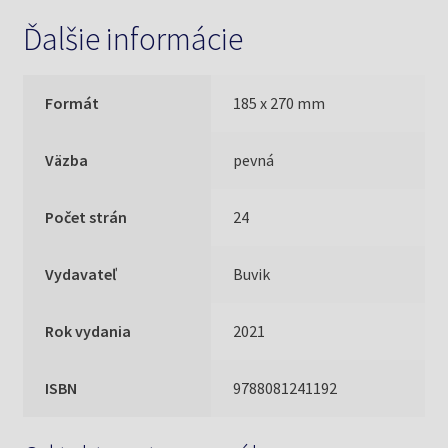
Ďalšie informácie
Formát
185 x 270 mm
Väzba
pevná
Počet strán
24
Vydavateľ
Buvik
Rok vydania
2021
ISBN
9788081241192