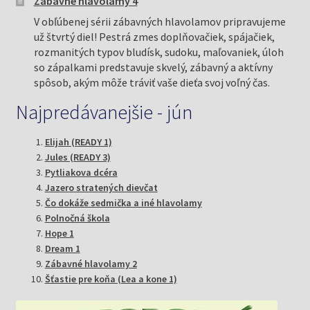
Zábavné hlavolamy 4
V obľúbenej sérii zábavných hlavolamov pripravujeme
už štvrtý diel! Pestrá zmes doplňovačiek, spájačiek,
rozmanitých typov bludísk, sudoku, maľovaniek, úloh
so zápalkami predstavuje skvelý, zábavný a aktívny
spôsob, akým môže tráviť vaše dieťa svoj voľný čas.
Najpredávanejšie - jún
Elijah (READY 1)
Jules (READY 3)
Pytliakova dcéra
Jazero stratených dievčat
Čo dokáže sedmička a iné hlavolamy
Polnočná škola
Hope 1
Dream 1
Zábavné hlavolamy 2
Šťastie pre koňa (Lea a kone 1)