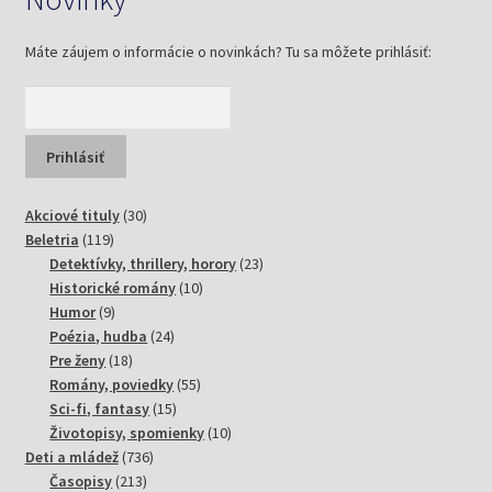
Máte záujem o informácie o novinkách? Tu sa môžete prihlásiť:
30
Akciové tituly
30
119
produktov
Beletria
119
produktov
23
Detektívky, thrillery, horory
23
10
produktov
Historické romány
10
9
produktov
Humor
9
produktov
24
Poézia, hudba
24
18
produktov
Pre ženy
18
produktov
55
Romány, poviedky
55
15
produktov
Sci-fi, fantasy
15
produktov
10
Životopisy, spomienky
10
736
produktov
Deti a mládež
736
213
produktov
Časopisy
213