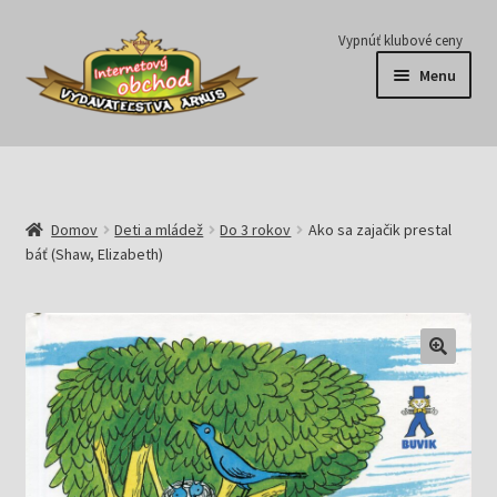
Preskočiť
Preskočiť
Vypnúť klubové ceny
na
na
Menu
navigáciu
obsah
Série
Časopisy
Domov
Deti a mládež
Do 3 rokov
Ako sa zajačik prestal
báť (Shaw, Elizabeth)
E-knihy
Predplatné
Pripravujeme
Pre školy