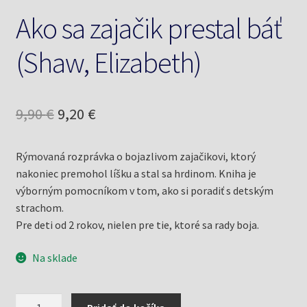
Ako sa zajačik prestal báť
(Shaw, Elizabeth)
Pôvodná
Aktuálna
9,90
€
9,20
€
cena
cena
Rýmovaná rozprávka o bojazlivom zajačikovi, ktorý
bola:
je:
nakoniec premohol líšku a stal sa hrdinom. Kniha je
9,90 €.
9,20 €.
výborným pomocníkom v tom, ako si poradiť s detským
strachom.
Pre deti od 2 rokov, nielen pre tie, ktoré sa rady boja.
Na sklade
množstvo