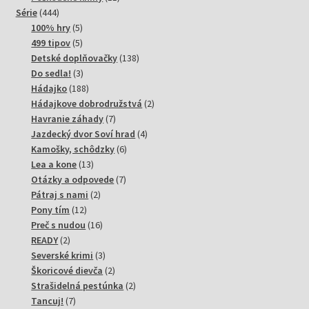
444
produktov
Série
444
produktov
5
100% hry
5
produktov
5
499 tipov
5
produktov
138
Detské doplňovačky
138
3
produktov
Do sedla!
3
produkty
188
Hádajko
188
produktov
2
Hádajkove dobrodružstvá
2
7
produkty
Havranie záhady
7
produktov
4
Jazdecký dvor Soví hrad
4
6
produkty
Kamošky, schôdzky
6
13
produktov
Lea a kone
13
produktov
7
Otázky a odpovede
7
2
produktov
Pátraj s nami
2
12
produkty
Pony tím
12
produktov
16
Preč s nudou
16
2
produktov
READY
2
produkty
3
Severské krimi
3
produkty
2
Škoricové dievča
2
produkty
2
Strašidelná pestúnka
2
7
produkty
Tancuj!
7