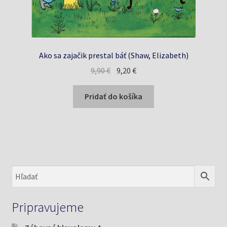
Ako sa zajačik prestal báť (Shaw, Elizabeth)
Pôvodná
Aktuálna
9,90
€
9,20
€
cena
cena
bola:
je:
Pridať do košíka
9,90 €.
9,20 €.
Pripravujeme