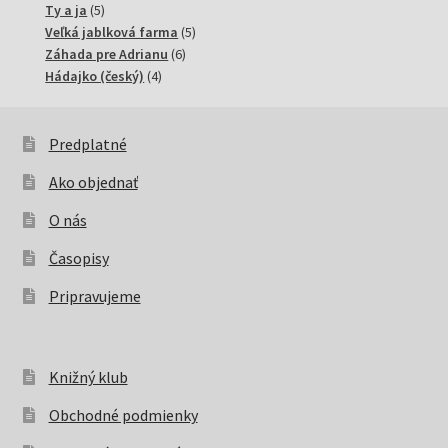
5
produktov
Ty a ja
5
produktov
5
Veľká jablková farma
5
6
produktov
Záhada pre Adrianu
6
4
produktov
Hádajko (český)
4
produkty
Predplatné
Ako objednať
O nás
Časopisy
Pripravujeme
Knižný klub
Obchodné podmienky