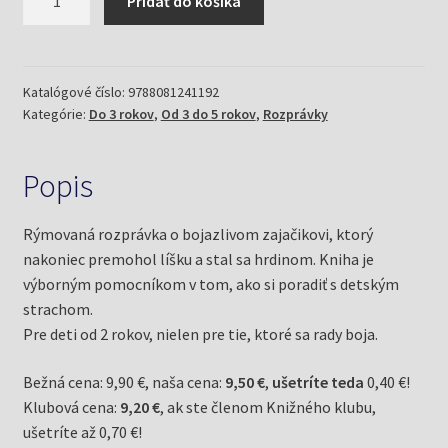
Pridať do košíka
Ako
sa
zajačik
prestal
Katalógové číslo:
9788081241192
Kategórie:
Do 3 rokov
,
Od 3 do 5 rokov
,
Rozprávky
báť
(Shaw,
Elizabeth)
Popis
Rýmovaná rozprávka o bojazlivom zajačikovi, ktorý
nakoniec premohol líšku a stal sa hrdinom. Kniha je
výborným pomocníkom v tom, ako si poradiť s detským
strachom.
Pre deti od 2 rokov, nielen pre tie, ktoré sa rady boja.
Bežná cena: 9,90 €, naša cena:
9,50 €
,
ušetríte teda
0,40 €!
Klubová cena:
9,20 €
, ak ste členom Knižného klubu,
ušetríte až 0,70 €!