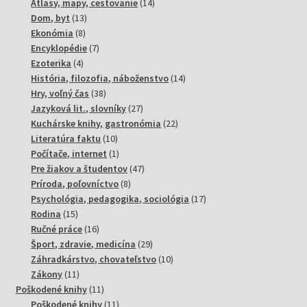
produktov
14
Atlasy, mapy, cestovanie
14
13
produktov
Dom, byt
13
8
produktov
Ekonómia
8
produktov
7
Encyklopédie
7
4
produktov
Ezoterika
4
produkty
14
História, filozofia, náboženstvo
14
38
produktov
Hry, voľný čas
38
produktov
27
Jazyková lit., slovníky
27
produktov
22
Kuchárske knihy, gastronómia
22
10
produktov
Literatúra faktu
10
produktov
1
Počítače, internet
1
produkt
47
Pre žiakov a študentov
47
8
produktov
Príroda, poľovníctvo
8
produktov
17
Psychológia, pedagogika, sociológia
17
15
produktov
Rodina
15
produktov
16
Ručné práce
16
produktov
29
Šport, zdravie, medicína
29
produktov
10
Záhradkárstvo, chovateľstvo
10
11
produktov
Zákony
11
produktov
11
Poškodené knihy
11
produktov
11
Poškodené knihy
11