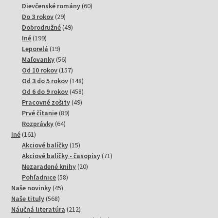
produktov
60
Dievčenské romány
60
29
produktov
Do 3 rokov
29
produktov
49
Dobrodružné
49
199
produktov
Iné
199
produktov
19
Leporelá
19
produktov
56
Maľovanky
56
produktov
157
Od 10 rokov
157
produktov
148
Od 3 do 5 rokov
148
produktov
458
Od 6 do 9 rokov
458
49
produktov
Pracovné zošity
49
89
produktov
Prvé čítanie
89
64
produktov
Rozprávky
64
161
produktov
Iné
161
produktov
15
Akciové balíčky
15
produktov
71
Akciové balíčky - časopisy
71
20
produktov
Nezaradené knihy
20
58
produktov
Pohľadnice
58
45
produktov
Naše novinky
45
568
produktov
Naše tituly
568
produktov
212
Náučná literatúra
212