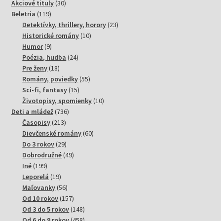
30
Akciové tituly
30
119
produktov
Beletria
119
produktov
23
Detektívky, thrillery, horory
23
10
produktov
Historické romány
10
9
produktov
Humor
9
produktov
24
Poézia, hudba
24
18
produktov
Pre ženy
18
produktov
55
Romány, poviedky
55
15
produktov
Sci-fi, fantasy
15
produktov
10
Životopisy, spomienky
10
736
produktov
Deti a mládež
736
213
produktov
Časopisy
213
produktov
60
Dievčenské romány
60
29
produktov
Do 3 rokov
29
produktov
49
Dobrodružné
49
199
produktov
Iné
199
produktov
19
Leporelá
19
produktov
56
Maľovanky
56
produktov
157
Od 10 rokov
157
produktov
148
Od 3 do 5 rokov
148
produktov
458
Od 6 do 9 rokov
458