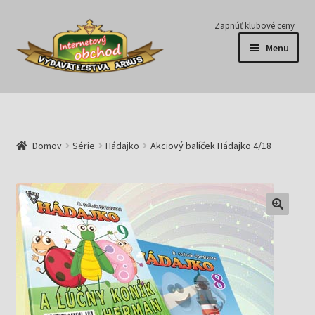
Preskočiť
Preskočiť
Zapnúť klubové ceny
na
na
Menu
navigáciu
obsah
Série
Časopisy
Domov
Série
Hádajko
Akciový balíček Hádajko 4/18
E-knihy
Predplatné
Pripravujeme
Pre školy