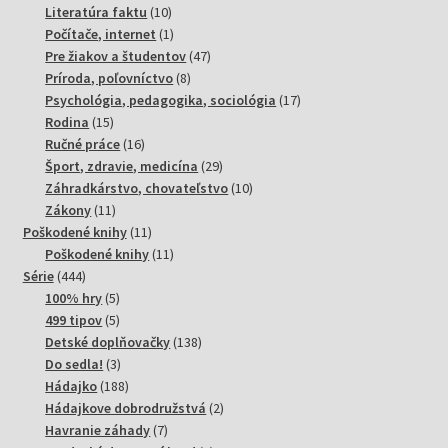
10
produktov
Literatúra faktu
10
produktov
1
Počítače, internet
1
produkt
47
Pre žiakov a študentov
47
8
produktov
Príroda, poľovníctvo
8
produktov
17
Psychológia, pedagogika, sociológia
17
15
produktov
Rodina
15
produktov
16
Ručné práce
16
produktov
29
Šport, zdravie, medicína
29
produktov
10
Záhradkárstvo, chovateľstvo
10
11
produktov
Zákony
11
produktov
11
Poškodené knihy
11
produktov
11
Poškodené knihy
11
444
produktov
Série
444
produktov
5
100% hry
5
produktov
5
499 tipov
5
produktov
138
Detské doplňovačky
138
3
produktov
Do sedla!
3
produkty
188
Hádajko
188
produktov
2
Hádajkove dobrodružstvá
2
7
produkty
Havranie záhady
7