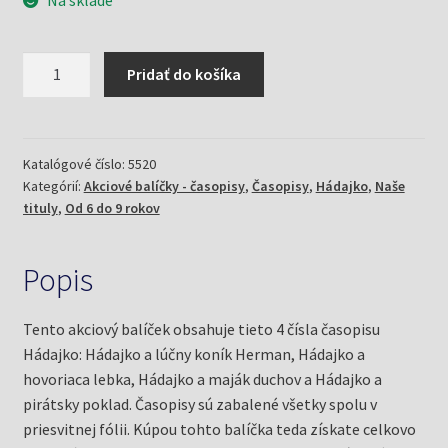
Na sklade
množstvo
Pridať do košíka
Akciový
balíček
Hádajko
4/18
Katalógové číslo:
5520
Kategórií:
Akciové balíčky - časopisy
,
Časopisy
,
Hádajko
,
Naše
tituly
,
Od 6 do 9 rokov
Popis
Tento akciový balíček obsahuje tieto 4 čísla časopisu
Hádajko: Hádajko a lúčny koník Herman, Hádajko a
hovoriaca lebka, Hádajko a maják duchov a Hádajko a
pirátsky poklad. Časopisy sú zabalené všetky spolu v
priesvitnej fólii. Kúpou tohto balíčka teda získate celkovo