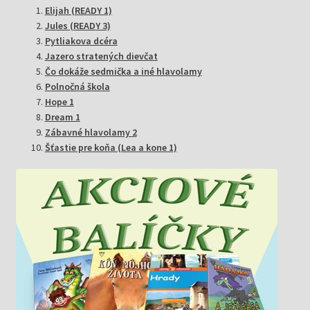
Elijah (READY 1)
Jules (READY 3)
Pytliakova dcéra
Jazero stratených dievčat
Čo dokáže sedmička a iné hlavolamy
Polnočná škola
Hope 1
Dream 1
Zábavné hlavolamy 2
Šťastie pre koňa (Lea a kone 1)