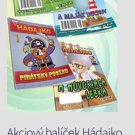
Knižný klub
Kontakt
Akciový balíček Hádajko