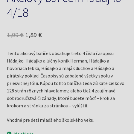
4/18
Pôvodná
Aktuálna
1,99
€
1,89
€
cena
cena
Tento akciový balíček obsahuje tieto 4 čísla časopisu
bola:
je:
Hádajko: Hádajko a lúčny koník Herman, Hádajko a
1,99 €.
1,89 €.
hovoriaca lebka, Hádajko a maják duchov a Hádajko a
pirátsky poklad. Časopisy sú zabalené všetky spolu v
priesvitnej fólii. Kúpou tohto balíčka teda získate celkovo
128 strán rôznych hlavolamov, alebo tiež 4 zaujímavé
dobrodružstvá či záhady, ktoré budete môcť – krok za
krokom a stránku za stránkou – vylúštiť.
Vhodné pre deti mladšieho školského veku.