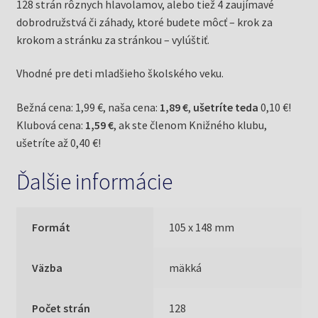
128 strán rôznych hlavolamov, alebo tiež 4 zaujímavé
dobrodružstvá či záhady, ktoré budete môcť – krok za
krokom a stránku za stránkou – vylúštiť.
Vhodné pre deti mladšieho školského veku.
Bežná cena: 1,99 €, naša cena:
1,89 €
,
ušetríte teda
0,10 €!
Klubová cena:
1,59 €
, ak ste členom Knižného klubu,
ušetríte až 0,40 €!
Ďalšie informácie
Formát
105 x 148 mm
Väzba
mäkká
Počet strán
128