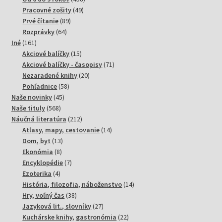
49
produktov
Pracovné zošity
49
89
produktov
Prvé čítanie
89
64
produktov
Rozprávky
64
161
produktov
Iné
161
produktov
15
Akciové balíčky
15
produktov
71
Akciové balíčky - časopisy
71
20
produktov
Nezaradené knihy
20
58
produktov
Pohľadnice
58
45
produktov
Naše novinky
45
568
produktov
Naše tituly
568
produktov
212
Náučná literatúra
212
produktov
14
Atlasy, mapy, cestovanie
14
13
produktov
Dom, byt
13
8
produktov
Ekonómia
8
produktov
7
Encyklopédie
7
4
produktov
Ezoterika
4
produkty
14
História, filozofia, náboženstvo
14
38
produktov
Hry, voľný čas
38
produktov
27
Jazyková lit., slovníky
27
produktov
22
Kuchárske knihy, gastronómia
22