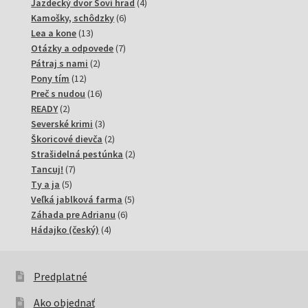
produktov
4
Jazdecký dvor Soví hrad
4
6
produkty
Kamošky, schôdzky
6
13
produktov
Lea a kone
13
produktov
7
Otázky a odpovede
7
2
produktov
Pátraj s nami
2
12
produkty
Pony tím
12
produktov
16
Preč s nudou
16
2
produktov
READY
2
produkty
3
Severské krimi
3
produkty
2
Škoricové dievča
2
produkty
2
Strašidelná pestúnka
2
7
produkty
Tancuj!
7
5
produktov
Ty a ja
5
produktov
5
Veľká jablková farma
5
6
produktov
Záhada pre Adrianu
6
4
produktov
Hádajko (český)
4
produkty
Predplatné
Ako objednať