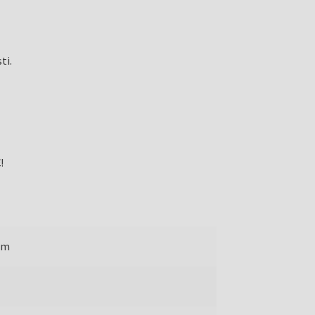
ti.
!
mm