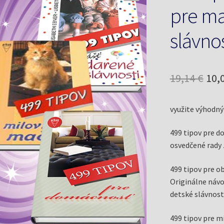
pre ma
slávnos
Pôv
19,14
€
10,
cen
využite výhodný
bol
19,1
499 tipov pre 
osvedčené rady z
499 tipov pre o
Originálne návo
detské slávnosti
499 tipov pre m