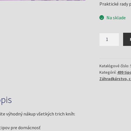
Praktické rady 
Na sklade
množstvo
499
tipov
pre
domácnos
Katalógové číslo:
Kategórií:
499 tip
+,
Záhradkárstvo, 
pre
mačky
+
pis
pre
detské
ite výhodný nákup všetkých trich kníh:
slávnosti
tipov pre domácnosť