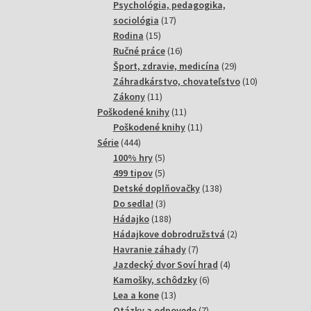
produktov
Psychológia, pedagogika,
17
sociológia
17
15
produktov
Rodina
15
produktov
16
Ručné práce
16
produktov
29
Šport, zdravie, medicína
29
produktov
10
Záhradkárstvo, chovateľstvo
10
11
produktov
Zákony
11
produktov
11
Poškodené knihy
11
produktov
11
Poškodené knihy
11
444
produktov
Série
444
produktov
5
100% hry
5
produktov
5
499 tipov
5
produktov
138
Detské doplňovačky
138
3
produktov
Do sedla!
3
produkty
188
Hádajko
188
produktov
2
Hádajkove dobrodružstvá
2
7
produkty
Havranie záhady
7
produktov
4
Jazdecký dvor Soví hrad
4
6
produkty
Kamošky, schôdzky
6
13
produktov
Lea a kone
13
produktov
7
Otázky a odpovede
7