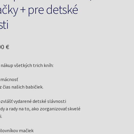
čky + pre detské
ti
odná
Aktuálna
00
€
a
cena
 nákup všetkých trich kníh:
a:
je:
4 €.
10,00 €.
domácnosť
 čias našich babičiek.
bzvlášť vydarené detské slávnosti
dy a rady na to, ako zorganizovať skvelé
.
ilovníkov mačiek