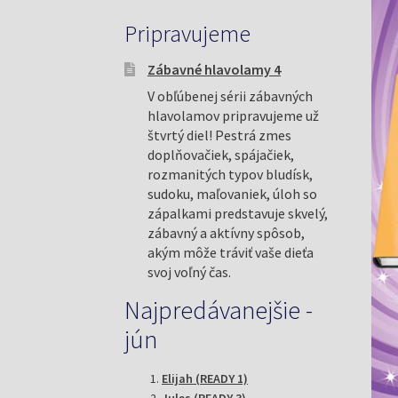
Pripravujeme
Zábavné hlavolamy 4
V obľúbenej sérii zábavných
hlavolamov pripravujeme už
štvrtý diel! Pestrá zmes
doplňovačiek, spájačiek,
rozmanitých typov bludísk,
sudoku, maľovaniek, úloh so
zápalkami predstavuje skvelý,
zábavný a aktívny spôsob,
akým môže tráviť vaše dieťa
svoj voľný čas.
Najpredávanejšie -
jún
Elijah (READY 1)
Jules (READY 3)