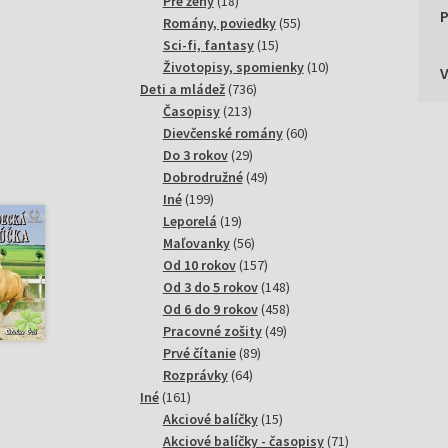
18
produktov
Pre ženy
18
P
produktov
55
Romány, poviedky
55
15
produktov
Sci-fi, fantasy
15
produktov
10
Životopisy, spomienky
10
736
produktov
Deti a mládež
736
213
produktov
Časopisy
213
produktov
60
Dievčenské romány
60
29
produktov
Do 3 rokov
29
produktov
49
Dobrodružné
49
199
produktov
Iné
199
produktov
19
Leporelá
19
produktov
56
Maľovanky
56
produktov
157
Od 10 rokov
157
produktov
148
Od 3 do 5 rokov
148
produktov
458
Od 6 do 9 rokov
458
49
produktov
Pracovné zošity
49
89
produktov
Prvé čítanie
89
64
produktov
Rozprávky
64
161
produktov
Iné
161
produktov
15
Akciové balíčky
15
produktov
71
Akciové balíčky - časopisy
71