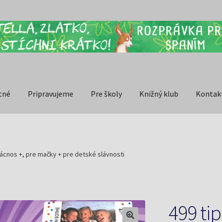
tné
Pripravujeme
Pre školy
Knižný klub
Kontak
ácnos +, pre mačky + pre detské slávnosti
499 ti