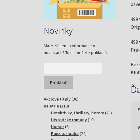
osve
499 
Orig
Novinky
499 
Máte záujem o informácie o
Prak
novinkách? Tu sa môžete prihlásiť:
Bežn
Klub
Ďa
30
Akciové tituly
30
119
produktov
Beletria
119
produktov
23
Detektívky, thrillery, horory
23
10
produktov
Historické romány
10
9
produktov
Humor
9
produktov
24
Poézia, hudba
24