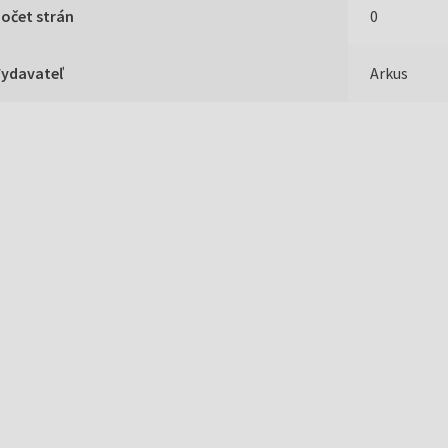
očet strán
0
Vydavateľ
Arkus