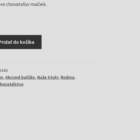
pre chovateľov mačiek.
Pridať do košíka
5342
ov
,
Akciové balíčky
,
Naše tituly
,
Rodina
,
chovateľstvo