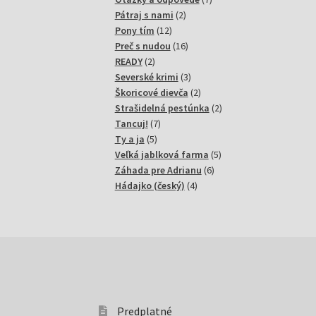
2
produktov
Pátraj s nami
2
12
produkty
Pony tím
12
produktov
16
Preč s nudou
16
2
produktov
READY
2
produkty
3
Severské krimi
3
produkty
2
Škoricové dievča
2
produkty
2
Strašidelná pestúnka
2
7
produkty
Tancuj!
7
5
produktov
Ty a ja
5
produktov
5
Veľká jablková farma
5
6
produktov
Záhada pre Adrianu
6
4
produktov
Hádajko (český)
4
produkty
Predplatné