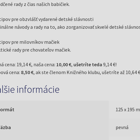
dčené rady z čias našich babičiek.
tipov pre obzvlášť vydarené detské slávnosti
inálne návody a rady na to, ako zorganizovať skvelé detské slávnos
tipov pre milovníkov mačiek
tické rady pre chovateľov mačiek.
á cena: 19,14 €, naša cena:
10,00 €
,
ušetríte teda
9,14 €!
ová cena:
8,50 €
, ak ste členom Knižného klubu, ušetríte až 10,64 €
lšie informácie
Formát
125 x 195 
Väzba
pevná