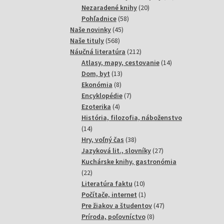
20
produktov
Nezaradené knihy
20
58
produktov
Pohľadnice
58
45
produktov
Naše novinky
45
568
produktov
Naše tituly
568
produktov
212
Náučná literatúra
212
produktov
14
Atlasy, mapy, cestovanie
14
13
produktov
Dom, byt
13
8
produktov
Ekonómia
8
produktov
7
Encyklopédie
7
4
produktov
Ezoterika
4
produkty
História, filozofia, náboženstvo
14
14
produktov
38
Hry, voľný čas
38
produktov
27
Jazyková lit., slovníky
27
produktov
Kuchárske knihy, gastronómia
22
22
produktov
10
Literatúra faktu
10
produktov
1
Počítače, internet
1
produkt
47
Pre žiakov a študentov
47
8
produktov
Príroda, poľovníctvo
8