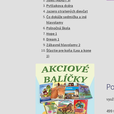
Pytliakova dcéra
Jazero stratených dievčat
Čo dokáže sedmička a iné
hlavolamy
Polnočná škola
Hope 1
Dream 1
Zábavné hlavolamy 2
Šťastie pre koňa (Lea a kone
1)
Po
využ
499 