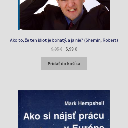
Ako to, že ten idiot je bohatý, a ja nie? (Shemin, Robert)
Pôvodná
Aktuálna
9,95
€
5,99
€
cena
cena
bola:
je:
Pridať do košíka
9,95 €.
5,99 €.