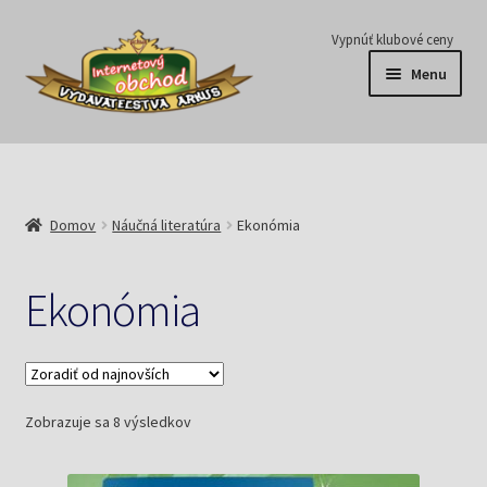
Preskočiť
Preskočiť
Vypnúť klubové ceny
na
na
Menu
navigáciu
obsah
Série
Časopisy
Domov
Náučná literatúra
Ekonómia
E-knihy
Ekonómia
Predplatné
Pripravujeme
Zoradené
Zobrazuje sa 8 výsledkov
Pre školy
podľa
najnovších