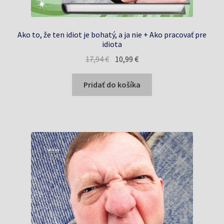
Ako to, že ten idiot je bohatý, a ja nie + Ako pracovať pre
idiota
Pôvodná
Aktuálna
17,94
€
10,99
€
cena
cena
bola:
je:
Pridať do košíka
17,94 €.
10,99 €.