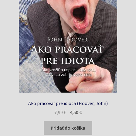
Ako pracovať pre idiota (Hoover, John)
Pôvodná
Aktuálna
7,99
€
4,50
€
cena
cena
bola:
je:
Pridať do košíka
7,99 €.
4,50 €.