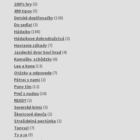
produktov
5
100% hry
5
produktov
5
499 tipov
5
produktov
138
Detské doplňovačky
138
3
produktov
Do sedla!
3
produkty
188
Hádajko
188
produktov
2
Hádajkove dobrodružstvá
2
7
produkty
Havranie záhady
7
produktov
4
Jazdecký dvor Soví hrad
4
6
produkty
Kamošky, schôdzky
6
13
produktov
Lea a kone
13
produktov
7
Otázky a odpovede
7
2
produktov
Pátraj s nami
2
12
produkty
Pony tím
12
produktov
16
Preč s nudou
16
2
produktov
READY
2
produkty
3
Severské krimi
3
produkty
2
Škoricové dievča
2
produkty
2
Strašidelná pestúnka
2
7
produkty
Tancuj!
7
5
produktov
Ty a ja
5