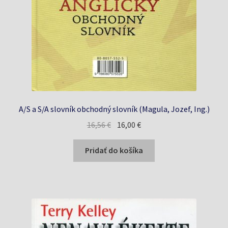
A/S a S/A slovník obchodný slovník (Magula, Jozef, Ing.)
Pôvodná
Aktuálna
16,56
€
16,00
€
cena
cena
bola:
je:
Pridať do košíka
16,56 €.
16,00 €.