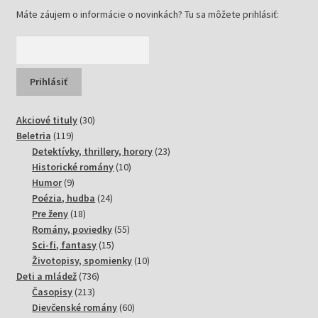
Máte záujem o informácie o novinkách? Tu sa môžete prihlásiť:
30
Akciové tituly
30
119
produktov
Beletria
119
produktov
23
Detektívky, thrillery, horory
23
10
produktov
Historické romány
10
9
produktov
Humor
9
produktov
24
Poézia, hudba
24
18
produktov
Pre ženy
18
produktov
55
Romány, poviedky
55
15
produktov
Sci-fi, fantasy
15
produktov
10
Životopisy, spomienky
10
736
produktov
Deti a mládež
736
213
produktov
Časopisy
213
produktov
60
Dievčenské romány
60