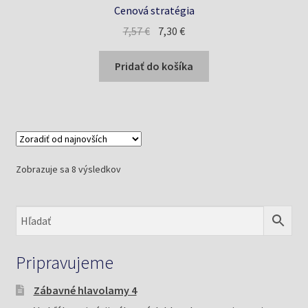
Cenová stratégia
Pôvodná
Aktuálna
7,57
€
7,30
€
cena
cena
bola:
je:
Pridať do košíka
7,57 €.
7,30 €.
Zoradené
Zobrazuje sa 8 výsledkov
podľa
najnovších
Pripravujeme
Zábavné hlavolamy 4