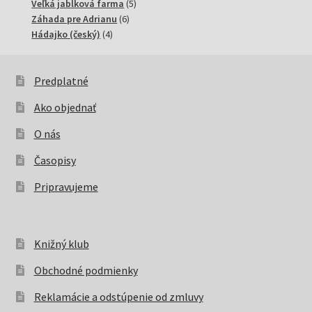
produktov
5
Veľká jablková farma
5
6
produktov
Záhada pre Adrianu
6
4
produktov
Hádajko (český)
4
produkty
Predplatné
Ako objednať
O nás
Časopisy
Pripravujeme
Knižný klub
Obchodné podmienky
Reklamácie a odstúpenie od zmluvy