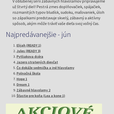
V obľúbenej sérii zábavných hlavolamov pripravujeme
už štvrtý diel! Pestrá zmes doplňovačiek, spájačiek,
rozmanitých typov bludísk, sudoku, maľovaniek, úloh
so zápalkami predstavuje skvelý, zábavný a aktívny
spôsob, akým môže tráviť vaše dieťa svoj voľný čas.
Najpredávanejšie - jún
Elijah (READY 1)
Jules (READY 3)
Pytliakova dcéra
Jazero stratených dievčat
Čo dokáže sedmička a iné hlavolamy
Polnočná škola
Hope 1
Dream 1
Zábavné hlavolamy 2
Šťastie pre koňa (Lea a kone 1)