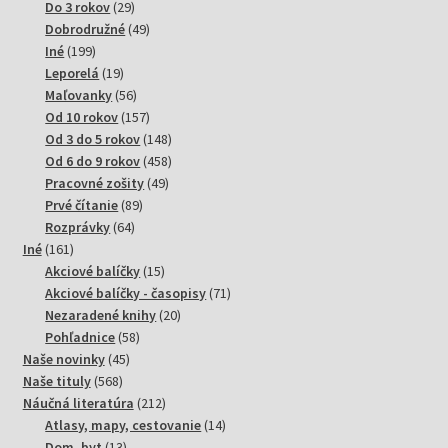
29
produktov
Do 3 rokov
29
produktov
49
Dobrodružné
49
199
produktov
Iné
199
produktov
19
Leporelá
19
produktov
56
Maľovanky
56
produktov
157
Od 10 rokov
157
produktov
148
Od 3 do 5 rokov
148
produktov
458
Od 6 do 9 rokov
458
49
produktov
Pracovné zošity
49
89
produktov
Prvé čítanie
89
64
produktov
Rozprávky
64
161
produktov
Iné
161
produktov
15
Akciové balíčky
15
produktov
71
Akciové balíčky - časopisy
71
20
produktov
Nezaradené knihy
20
58
produktov
Pohľadnice
58
45
produktov
Naše novinky
45
568
produktov
Naše tituly
568
produktov
212
Náučná literatúra
212
produktov
14
Atlasy, mapy, cestovanie
14
13
produktov
Dom, byt
13