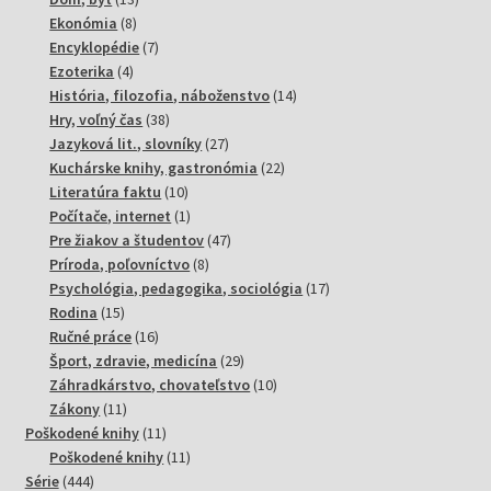
8
produktov
Ekonómia
8
produktov
7
Encyklopédie
7
4
produktov
Ezoterika
4
produkty
14
História, filozofia, náboženstvo
14
38
produktov
Hry, voľný čas
38
produktov
27
Jazyková lit., slovníky
27
produktov
22
Kuchárske knihy, gastronómia
22
10
produktov
Literatúra faktu
10
produktov
1
Počítače, internet
1
produkt
47
Pre žiakov a študentov
47
8
produktov
Príroda, poľovníctvo
8
produktov
17
Psychológia, pedagogika, sociológia
17
15
produktov
Rodina
15
produktov
16
Ručné práce
16
produktov
29
Šport, zdravie, medicína
29
produktov
10
Záhradkárstvo, chovateľstvo
10
11
produktov
Zákony
11
produktov
11
Poškodené knihy
11
produktov
11
Poškodené knihy
11
444
produktov
Série
444