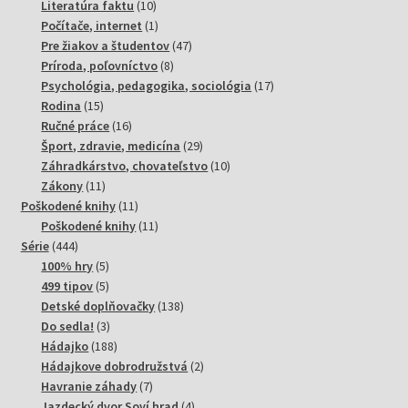
10
produktov
Literatúra faktu
10
produktov
1
Počítače, internet
1
produkt
47
Pre žiakov a študentov
47
8
produktov
Príroda, poľovníctvo
8
produktov
17
Psychológia, pedagogika, sociológia
17
15
produktov
Rodina
15
produktov
16
Ručné práce
16
produktov
29
Šport, zdravie, medicína
29
produktov
10
Záhradkárstvo, chovateľstvo
10
11
produktov
Zákony
11
produktov
11
Poškodené knihy
11
produktov
11
Poškodené knihy
11
444
produktov
Série
444
produktov
5
100% hry
5
produktov
5
499 tipov
5
produktov
138
Detské doplňovačky
138
3
produktov
Do sedla!
3
produkty
188
Hádajko
188
produktov
2
Hádajkove dobrodružstvá
2
7
produkty
Havranie záhady
7
produktov
4
Jazdecký dvor Soví hrad
4