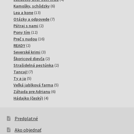
6
produkty
Kamošky, schôdzky
6
13
produktov
Lea a kone
13
produktov
7
Otázky a odpovede
7
2
produktov
Pátraj s nami
2
12
produkty
Pony tím
12
produktov
16
Preč s nudou
16
2
produktov
READY
2
produkty
3
Severské krimi
3
produkty
2
Škoricové dievča
2
produkty
2
Strašidelná pestúnka
2
7
produkty
Tancuj!
7
5
produktov
Ty a ja
5
produktov
5
Veľká jablková farma
5
6
produktov
Záhada pre Adrianu
6
4
produktov
Hádajko (český)
4
produkty
Predplatné
Ako objednať