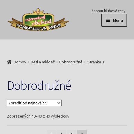
Preskočiť
Preskočiť
Zapnúť klubové ceny
na
na
Menu
navigáciu
obsah
Série
Časopisy
Domov
Deti a mládež
Dobrodružné
Stránka 3
E-knihy
Dobrodružné
Predplatné
Pripravujeme
Zoradené
Zobrazených 49–49 z 49 výsledkov
Pre školy
podľa
najnovších