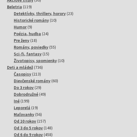
119
produktov
Beletria
119
produktov
23
Detektívky, thrillery, horory
23
10
produktov
Historické romány
10
9
produktov
Humor
9
produktov
24
Poézia, hudba
24
18
produktov
Pre ženy
18
produktov
55
Romány, poviedky
55
15
produktov
Sci-fi, fantasy
15
produktov
10
Životopisy, spomienky
10
736
produktov
Deti a mládež
736
213
produktov
Časopisy
213
produktov
60
Dievčenské romány
60
29
produktov
Do 3 rokov
29
produktov
49
Dobrodružné
49
199
produktov
Iné
199
produktov
19
Leporelá
19
produktov
56
Maľovanky
56
produktov
157
Od 10 rokov
157
produktov
148
Od 3 do 5 rokov
148
produktov
458
Od 6 do 9 rokov
458