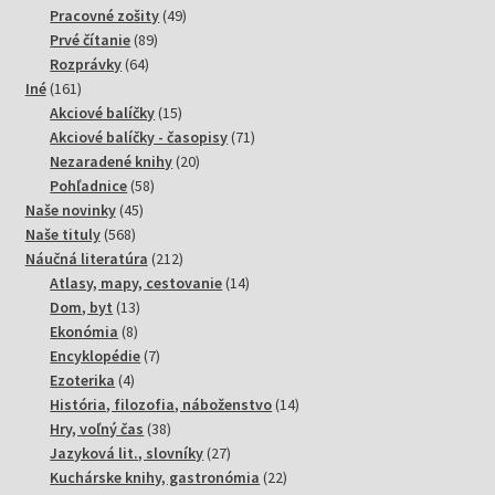
49
produktov
Pracovné zošity
49
89
produktov
Prvé čítanie
89
64
produktov
Rozprávky
64
161
produktov
Iné
161
produktov
15
Akciové balíčky
15
produktov
71
Akciové balíčky - časopisy
71
20
produktov
Nezaradené knihy
20
58
produktov
Pohľadnice
58
45
produktov
Naše novinky
45
568
produktov
Naše tituly
568
produktov
212
Náučná literatúra
212
produktov
14
Atlasy, mapy, cestovanie
14
13
produktov
Dom, byt
13
8
produktov
Ekonómia
8
produktov
7
Encyklopédie
7
4
produktov
Ezoterika
4
produkty
14
História, filozofia, náboženstvo
14
38
produktov
Hry, voľný čas
38
produktov
27
Jazyková lit., slovníky
27
produktov
22
Kuchárske knihy, gastronómia
22