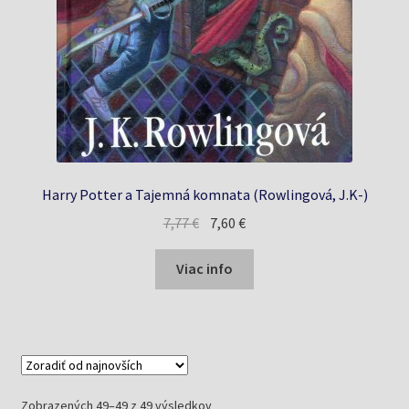
Harry Potter a Tajemná komnata (Rowlingová, J.K-)
Pôvodná
Aktuálna
7,77
€
7,60
€
cena
cena
bola:
je:
Viac info
7,77 €.
7,60 €.
Zoradené
Zobrazených 49–49 z 49 výsledkov