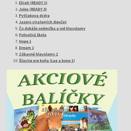
Elijah (READY 1)
Jules (READY 3)
Pytliakova dcéra
Jazero stratených dievčat
Čo dokáže sedmička a iné hlavolamy
Polnočná škola
Hope 1
Dream 1
Zábavné hlavolamy 2
Šťastie pre koňa (Lea a kone 1)