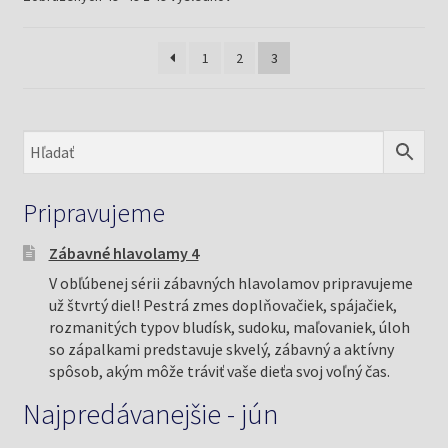
podľa
najnovších
1
2
3
Pripravujeme
Zábavné hlavolamy 4
V obľúbenej sérii zábavných hlavolamov pripravujeme
už štvrtý diel! Pestrá zmes doplňovačiek, spájačiek,
rozmanitých typov bludísk, sudoku, maľovaniek, úloh
so zápalkami predstavuje skvelý, zábavný a aktívny
spôsob, akým môže tráviť vaše dieťa svoj voľný čas.
Najpredávanejšie - jún