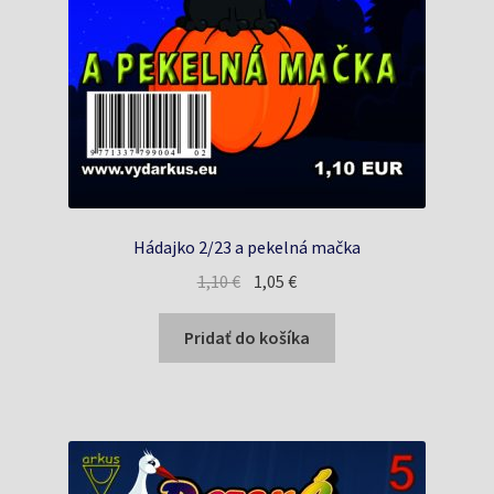
Hádajko 2/23 a pekelná mačka
Pôvodná
Aktuálna
1,10
€
1,05
€
cena
cena
bola:
je:
Pridať do košíka
1,10 €.
1,05 €.