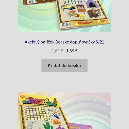
Akciový balíček Detské doplňovačky 6/21
Pôvodná
Aktuálna
1,69
€
1,59
€
cena
cena
bola:
je:
Pridať do košíka
1,69 €.
1,59 €.