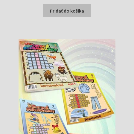
cena
cena
bola:
je:
Pridať do košíka
1,69 €.
1,59 €.