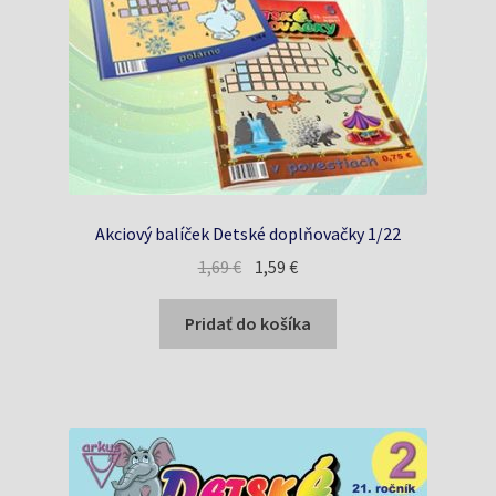
Akciový balíček Detské doplňovačky 1/22
Pôvodná
Aktuálna
1,69
€
1,59
€
cena
cena
bola:
je:
Pridať do košíka
1,69 €.
1,59 €.