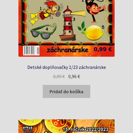
Detské doplňovačky 1/23 záchranárske
Pôvodná
Aktuálna
0,99
€
0,96
€
cena
cena
bola:
je:
Pridať do košíka
0,99 €.
0,96 €.