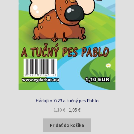
Hádajko 7/23 a tučný pes Pablo
Pôvodná
Aktuálna
1,10
€
1,05
€
cena
cena
bola:
je:
Pridať do košíka
1,10 €.
1,05 €.