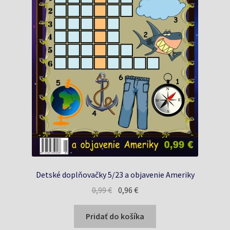
Detské doplňovačky 5/23 a objavenie Ameriky
Pôvodná
Aktuálna
0,99
€
0,96
€
cena
cena
bola:
je:
Pridať do košíka
0,99 €.
0,96 €.