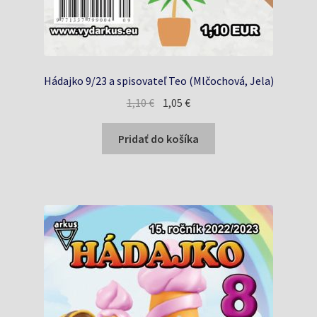
Hádajko 9/23 a spisovateľ Teo (Mlčochová, Jela)
Pôvodná
Aktuálna
1,10
€
1,05
€
cena
cena
bola:
je:
Pridať do košíka
1,10 €.
1,05 €.