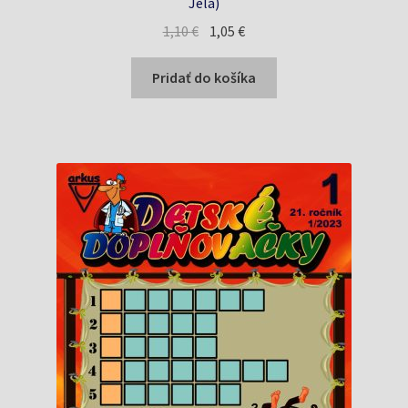
Jela)
Pôvodná
Aktuálna
1,10
€
1,05
€
cena
cena
bola:
je:
Pridať do košíka
1,10 €.
1,05 €.