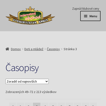
Preskočiť
Preskočiť
Zapnúť klubové ceny
na
na
Menu
navigáciu
obsah
Série
Časopisy
Domov
Deti a mládež
Časopisy
Stránka 3
E-knihy
Časopisy
Predplatné
Pripravujeme
Zoradené
Zobrazených 49–72 z 213 výsledkov
Pre školy
podľa
najnovších