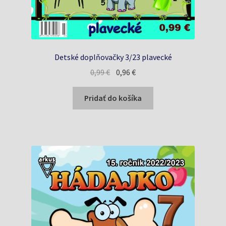
Detské doplňovačky 3/23 plavecké
Pôvodná
Aktuálna
0,99
€
0,96
€
cena
cena
bola:
je:
Pridať do košíka
0,99 €.
0,96 €.