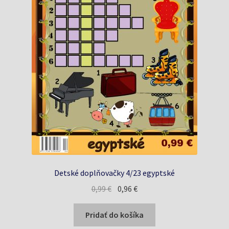
Detské doplňovačky 4/23 egyptské
Pôvodná
Aktuálna
0,99
€
0,96
€
cena
cena
bola:
je:
Pridať do košíka
0,99 €.
0,96 €.