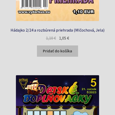
Hádajko 2/24 a rozbúrená priehrada (Mlčochová, Jela)
Pôvodná
Aktuálna
1,10
€
1,05
€
cena
cena
bola:
je:
Pridať do košíka
1,10 €.
1,05 €.