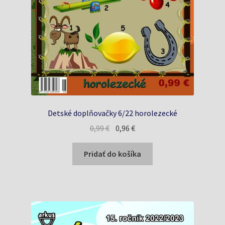
Detské doplňovačky 6/22 horolezecké
Pôvodná
Aktuálna
0,99
€
0,96
€
cena
cena
bola:
je:
Pridať do košíka
0,99 €.
0,96 €.