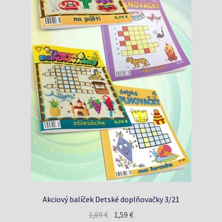
Akciový balíček Detské doplňovačky 3/21
Pôvodná
Aktuálna
1,69
€
1,59
€