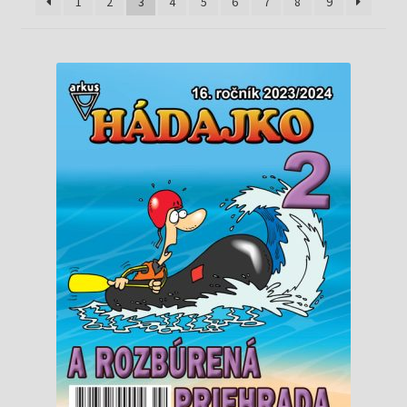
Knižný klub
1
2
3
4
5
6
7
8
9
Kontakt