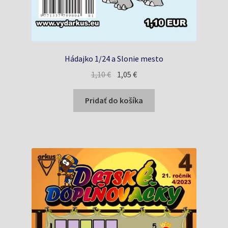
Hádajko 1/24 a Slonie mesto
Pôvodná
Aktuálna
1,10
€
1,05
€
cena
cena
bola:
je:
Pridať do košíka
1,10 €.
1,05 €.