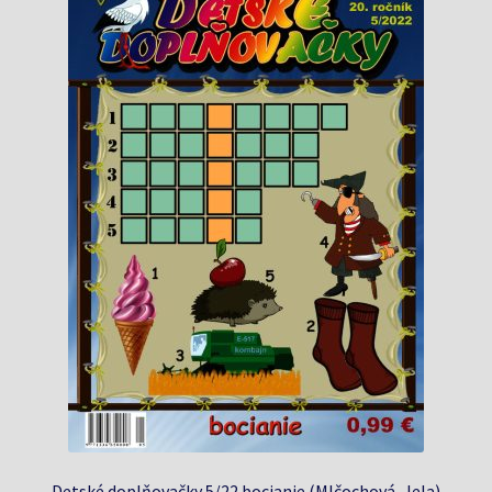
Detské doplňovačky 5/22 bocianie (Mlčochová, Jela)