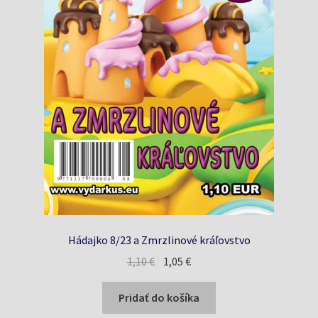
Hádajko 8/23 a Zmrzlinové kráľovstvo
Pôvodná
Aktuálna
1,10
€
1,05
€
cena
cena
bola:
je:
Pridať do košíka
1,10 €.
1,05 €.