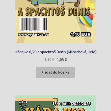
Hádajko 6/23 a spachtoš Denis (Mlčochová, Jela)
Pôvodná
Aktuálna
1,10
€
1,05
€
cena
cena
bola:
je:
Pridať do košíka
1,10 €.
1,05 €.