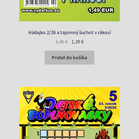
Hádajko 2/26 a tajomný šuchot v rákosí
Pôvodná
Aktuálna
1,49
€
1,39
€
cena
cena
bola:
je:
Pridať do košíka
1,49 €.
1,39 €.