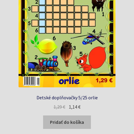
Detské doplňovačky 5/25 orlie
Pôvodná
Aktuálna
1,29
€
1,14
€
cena
cena
bola:
je:
Pridať do košíka
1,29 €.
1,14 €.