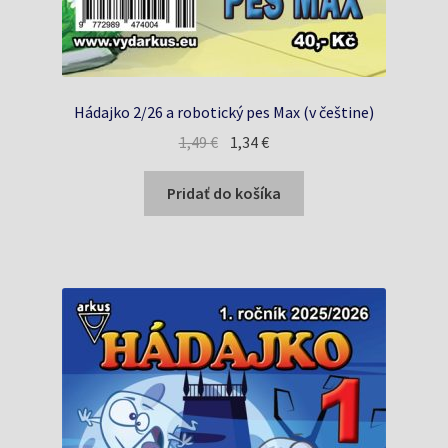
Hádajko 2/26 a robotický pes Max (v češtine)
Pôvodná
Aktuálna
1,49
€
1,34
€
cena
cena
bola:
je:
Pridať do košíka
1,49 €.
1,34 €.