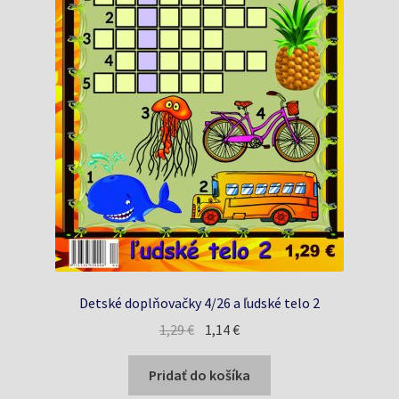
Detské doplňovačky 4/26 a ľudské telo 2
Pôvodná
Aktuálna
1,29
€
1,14
€
cena
cena
bola:
je:
Pridať do košíka
1,29 €.
1,14 €.