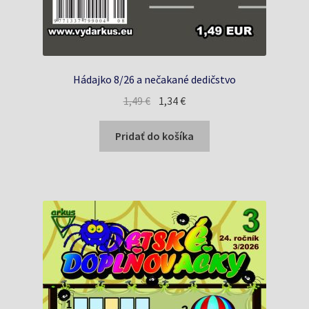
Hádajko 8/26 a nečakané dedičstvo
Pôvodná
Aktuálna
1,49
€
1,34
€
cena
cena
bola:
je:
Pridať do košíka
1,49 €.
1,34 €.