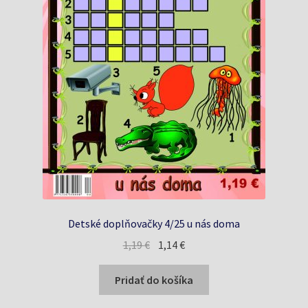
Detské doplňovačky 4/25 u nás doma
Pôvodná
Aktuálna
1,19
€
1,14
€
cena
cena
bola:
je:
Pridať do košíka
1,19 €.
1,14 €.