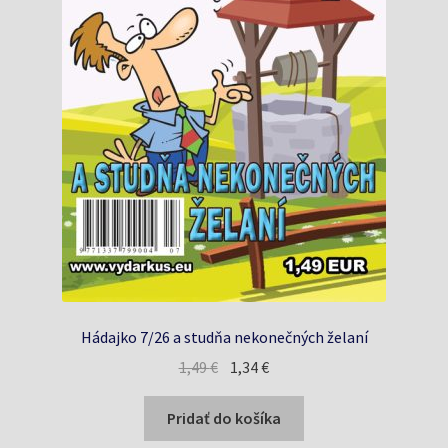
Hádajko 7/26 a studňa nekonečných želaní
Pôvodná
Aktuálna
1,49
€
1,34
€
cena
cena
bola:
je:
Pridať do košíka
1,49 €.
1,34 €.