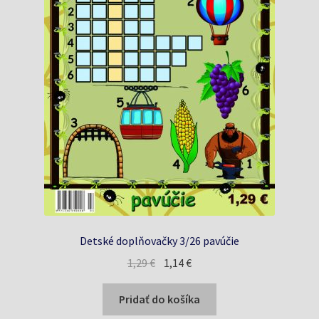
Detské doplňovačky 3/26 pavúčie
Pôvodná
Aktuálna
1,29
€
1,14
€
cena
cena
bola:
je:
Pridať do košíka
1,29 €.
1,14 €.