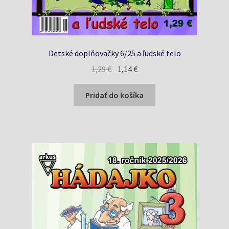
Detské doplňovačky 6/25 a ľudské telo
Pôvodná
Aktuálna
1,29
€
1,14
€
cena
cena
bola:
je:
Pridať do košíka
1,29 €.
1,14 €.