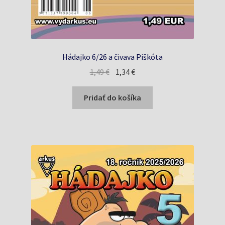
Hádajko 6/26 a čivava Piškóta
Pôvodná
Aktuálna
1,49
€
1,34
€
cena
cena
bola:
je:
Pridať do košíka
1,49 €.
1,34 €.