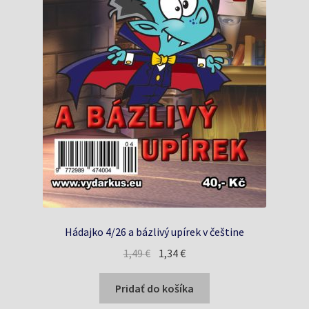
Hádajko 4/26 a bázlivý upírek v češtine
Pôvodná
Aktuálna
1,49
€
1,34
€
cena
cena
bola:
je:
Pridať do košíka
1,49 €.
1,34 €.