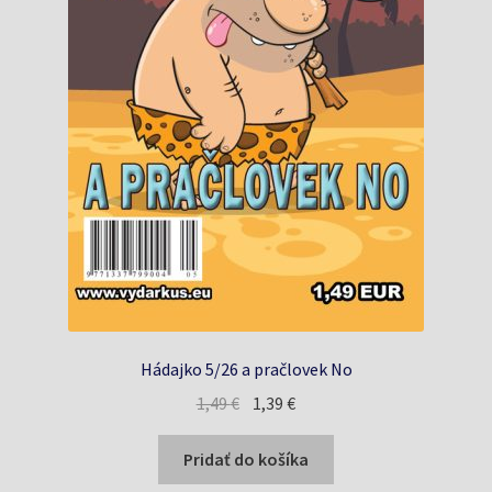
Hádajko 5/26 a pračlovek No
Pôvodná
Aktuálna
1,49
€
1,39
€
cena
cena
bola:
je:
Pridať do košíka
1,49 €.
1,39 €.