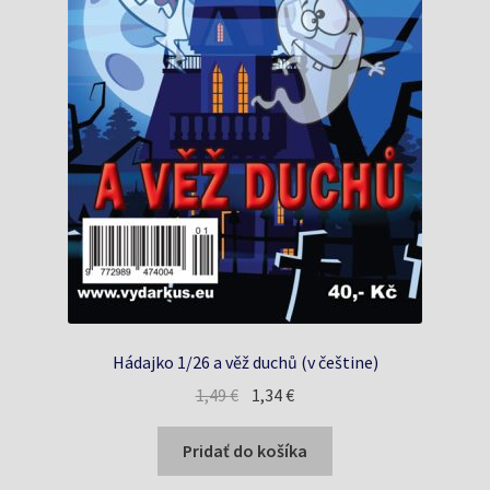
Hádajko 1/26 a věž duchů (v češtine)
Pôvodná
Aktuálna
1,49
€
1,34
€
cena
cena
bola:
je:
Pridať do košíka
1,49 €.
1,34 €.