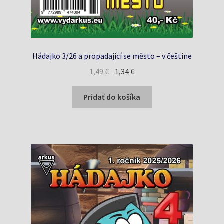
Hádajko 3/26 a propadající se město – v češtine
Pôvodná
Aktuálna
1,49
€
1,34
€
cena
cena
bola:
je:
Pridať do košíka
1,49 €.
1,34 €.