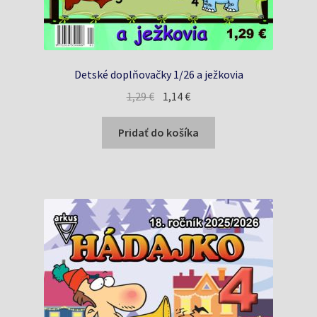
Detské doplňovačky 1/26 a ježkovia
Pôvodná
Aktuálna
1,29
€
1,14
€
cena
cena
bola:
je:
Pridať do košíka
1,29 €.
1,14 €.