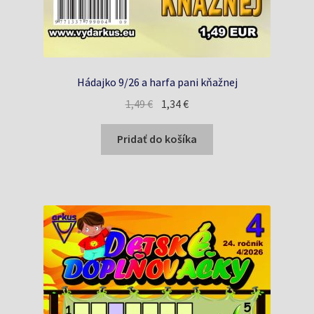
Hádajko 9/26 a harfa pani kňažnej
Pôvodná
Aktuálna
1,49
€
1,34
€
cena
cena
bola:
je:
Pridať do košíka
1,49 €.
1,34 €.