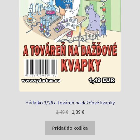
Hádajko 3/26 a továreň na dažďové kvapky
Pôvodná
Aktuálna
1,49
€
1,39
€
cena
cena
bola:
je:
Pridať do košíka
1,49 €.
1,39 €.