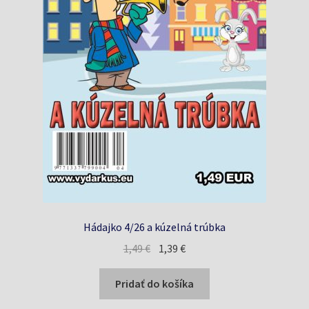
Hádajko 4/26 a kúzelná trúbka
Pôvodná
Aktuálna
1,49
€
1,39
€
cena
cena
bola:
je:
Pridať do košíka
1,49 €.
1,39 €.