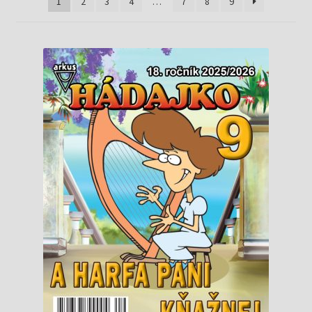
Knižný klub
1
2
3
4
…
7
8
9
Kontakt