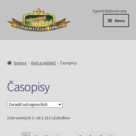
Preskočiť
Preskočiť
Vypnúť klubové ceny
na
na
Menu
navigáciu
obsah
Série
Časopisy
Domov
Deti a mládež
Časopisy
E-knihy
Časopisy
Predplatné
Pripravujeme
Zoradené
Zobrazených 1–24 z 213 výsledkov
Pre školy
podľa
najnovších