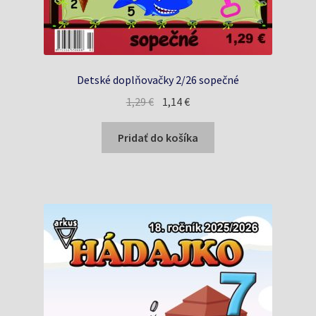
Detské doplňovačky 2/26 sopečné
Pôvodná
Aktuálna
1,29
€
1,14
€
cena
cena
bola:
je:
Pridať do košíka
1,29 €.
1,14 €.