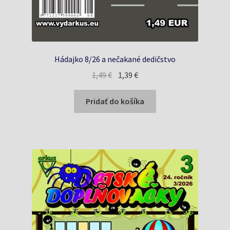
Hádajko 8/26 a nečakané dedičstvo
Pôvodná
Aktuálna
1,49
€
1,39
€
cena
cena
bola:
je:
Pridať do košíka
1,49 €.
1,39 €.