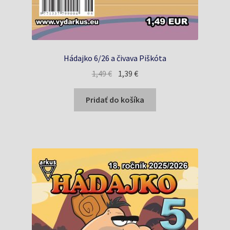
Hádajko 6/26 a čivava Piškóta
Pôvodná
Aktuálna
1,49
€
1,39
€
cena
cena
bola:
je:
Pridať do košíka
1,49 €.
1,39 €.