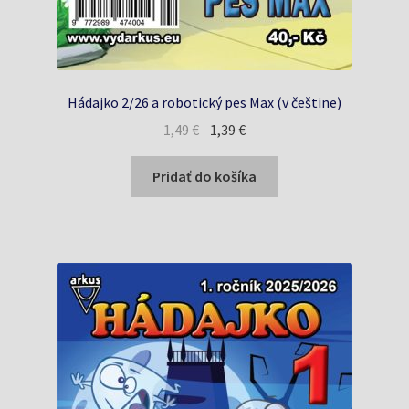
Hádajko 2/26 a robotický pes Max (v češtine)
Pôvodná
Aktuálna
1,49
€
1,39
€
cena
cena
bola:
je:
Pridať do košíka
1,49 €.
1,39 €.