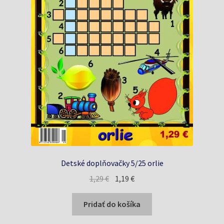
Detské doplňovačky 5/25 orlie
Pôvodná
Aktuálna
1,29
€
1,19
€
cena
cena
bola:
je:
Pridať do košíka
1,29 €.
1,19 €.