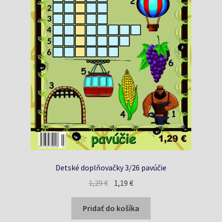
Detské doplňovačky 3/26 pavúčie
Pôvodná
Aktuálna
1,29
€
1,19
€
cena
cena
bola:
je:
Pridať do košíka
1,29 €.
1,19 €.