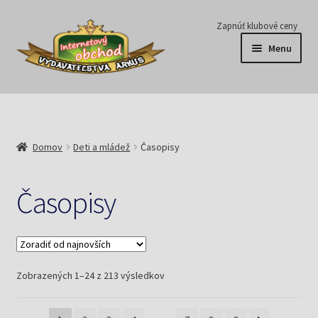
Preskočiť
Preskočiť
Zapnúť klubové ceny
na
na
Menu
navigáciu
obsah
Série
Časopisy
Domov
Deti a mládež
Časopisy
E-knihy
Časopisy
Predplatné
Pripravujeme
Zoradené
Zobrazených 1–24 z 213 výsledkov
Pre školy
podľa
najnovších