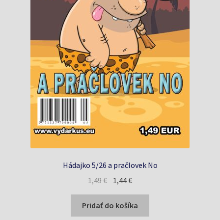
Hádajko 5/26 a pračlovek No
Pôvodná
Aktuálna
1,49
€
1,44
€
cena
cena
bola:
je:
Pridať do košíka
1,49 €.
1,44 €.