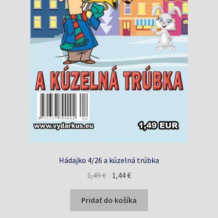
Hádajko 4/26 a kúzelná trúbka
Pôvodná
Aktuálna
1,49
€
1,44
€
cena
cena
bola:
je:
Pridať do košíka
1,49 €.
1,44 €.