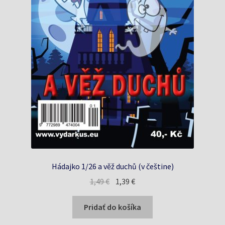
Hádajko 1/26 a věž duchů (v češtine)
Pôvodná
Aktuálna
1,49
€
1,39
€
cena
cena
bola:
je:
Pridať do košíka
1,49 €.
1,39 €.