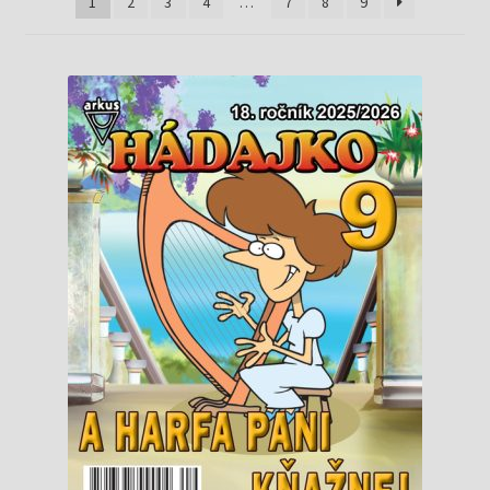
Knižný klub
1
2
3
4
…
7
8
9
Kontakt