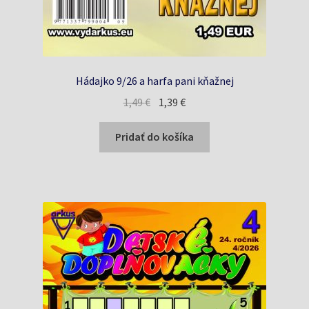
Hádajko 9/26 a harfa pani kňažnej
Pôvodná
Aktuálna
1,49
€
1,39
€
cena
cena
bola:
je:
Pridať do košíka
1,49 €.
1,39 €.