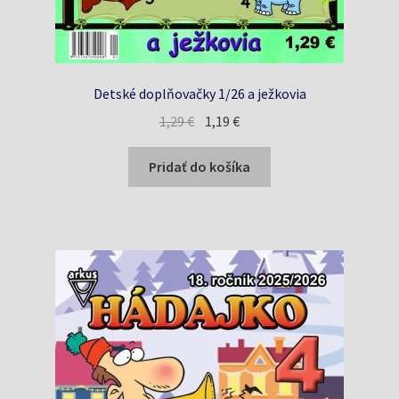
Detské doplňovačky 1/26 a ježkovia
Pôvodná
Aktuálna
1,29
€
1,19
€
cena
cena
bola:
je:
Pridať do košíka
1,29 €.
1,19 €.