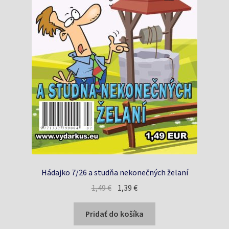
Hádajko 7/26 a studňa nekonečných želaní
Pôvodná
Aktuálna
1,49
€
1,39
€
cena
cena
bola:
je:
Pridať do košíka
1,49 €.
1,39 €.