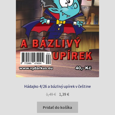
Hádajko 4/26 a bázlivý upírek v češtine
Pôvodná
Aktuálna
1,49
€
1,39
€
cena
cena
bola:
je:
Pridať do košíka
1,49 €.
1,39 €.