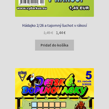
Hádajko 2/26 a tajomný šuchot v rákosí
Pôvodná
Aktuálna
1,49
€
1,44
€
cena
cena
bola:
je:
Pridať do košíka
1,49 €.
1,44 €.