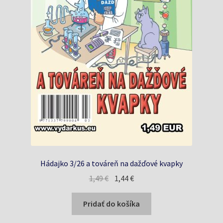
Hádajko 3/26 a továreň na dažďové kvapky
Pôvodná
Aktuálna
1,49
€
1,44
€
cena
cena
bola:
je:
Pridať do košíka
1,49 €.
1,44 €.