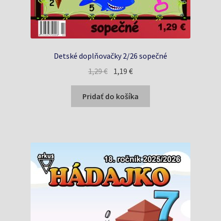
Detské doplňovačky 2/26 sopečné
Pôvodná
Aktuálna
1,29
€
1,19
€
cena
cena
bola:
je:
Pridať do košíka
1,29 €.
1,19 €.