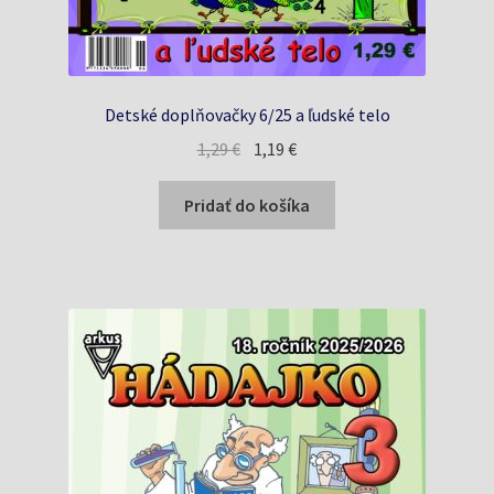
Detské doplňovačky 6/25 a ľudské telo
Pôvodná
Aktuálna
1,29
€
1,19
€
cena
cena
bola:
je:
Pridať do košíka
1,29 €.
1,19 €.