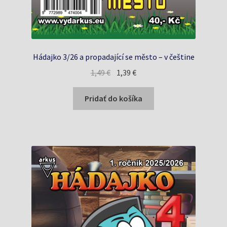
Hádajko 3/26 a propadající se město – v češtine
Pôvodná
Aktuálna
1,49
€
1,39
€
cena
cena
bola:
je:
Pridať do košíka
1,49 €.
1,39 €.