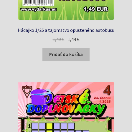
Hádajko 1/26 a tajomstvo opusteného autobusu
Pôvodná
Aktuálna
1,49
€
1,44
€
cena
cena
bola:
je:
Pridať do košíka
1,49 €.
1,44 €.