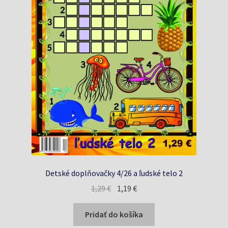
Detské doplňovačky 4/26 a ľudské telo 2
Pôvodná
Aktuálna
1,29
€
1,19
€
cena
cena
bola:
je:
Pridať do košíka
1,29 €.
1,19 €.