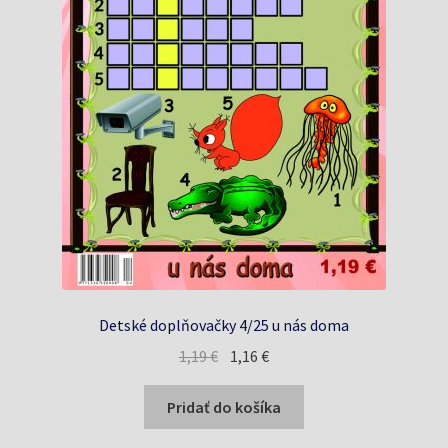
Detské doplňovačky 4/25 u nás doma
Pôvodná
Aktuálna
1,19
€
1,16
€
cena
cena
bola:
je:
Pridať do košíka
1,19 €.
1,16 €.