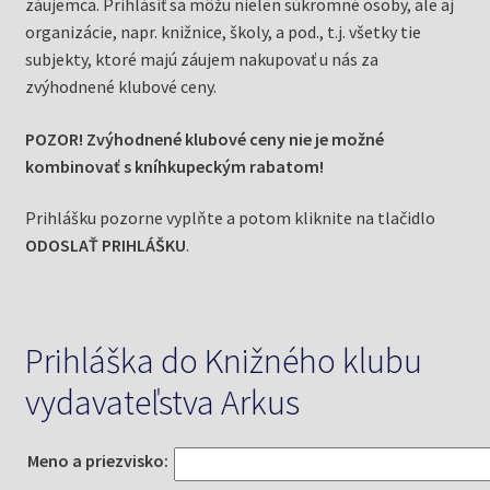
Knižný klub
záujemca. Prihlásiť sa môžu nielen súkromné osoby, ale aj
organizácie, napr. knižnice, školy, a pod., t.j. všetky tie
subjekty, ktoré majú záujem nakupovať u nás za
Kontakt
zvýhodnené klubové ceny.
POZOR! Zvýhodnené klubové ceny nie je možné
kombinovať s kníhkupeckým rabatom!
Prihlášku pozorne vyplňte a potom kliknite na tlačidlo
ODOSLAŤ PRIHLÁŠKU
.
Prihláška do Knižného klubu
vydavateľstva Arkus
Meno a priezvisko: