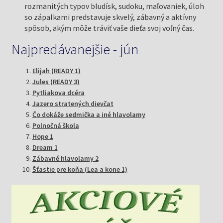
rozmanitých typov bludísk, sudoku, maľovaniek, úloh
so zápalkami predstavuje skvelý, zábavný a aktívny
spôsob, akým môže tráviť vaše dieťa svoj voľný čas.
Najpredávanejšie - jún
Elijah (READY 1)
Jules (READY 3)
Pytliakova dcéra
Jazero stratených dievčat
Čo dokáže sedmička a iné hlavolamy
Polnočná škola
Hope 1
Dream 1
Zábavné hlavolamy 2
Šťastie pre koňa (Lea a kone 1)