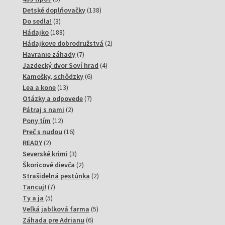
produktov
138
Detské doplňovačky
138
3
produktov
Do sedla!
3
produkty
188
Hádajko
188
produktov
2
Hádajkove dobrodružstvá
2
7
produkty
Havranie záhady
7
produktov
4
Jazdecký dvor Soví hrad
4
6
produkty
Kamošky, schôdzky
6
13
produktov
Lea a kone
13
produktov
7
Otázky a odpovede
7
2
produktov
Pátraj s nami
2
12
produkty
Pony tím
12
produktov
16
Preč s nudou
16
2
produktov
READY
2
produkty
3
Severské krimi
3
produkty
2
Škoricové dievča
2
produkty
2
Strašidelná pestúnka
2
7
produkty
Tancuj!
7
5
produktov
Ty a ja
5
produktov
5
Veľká jablková farma
5
6
produktov
Záhada pre Adrianu
6