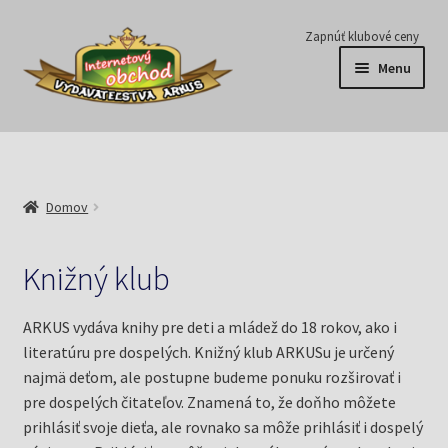
Preskočiť
Preskočiť
Zapnúť klubové ceny
na
na
Menu
navigáciu
obsah
Série
Časopisy
Domov
E-knihy
Knižný klub
Predplatné
ARKUS vydáva knihy pre deti a mládež do 18 rokov, ako i
Pripravujeme
literatúru pre dospelých. Knižný klub ARKUSu je určený
najmä deťom, ale postupne budeme ponuku rozširovať i
Pre školy
pre dospelých čitateľov. Znamená to, že doňho môžete
prihlásiť svoje dieťa, ale rovnako sa môže prihlásiť i dospelý