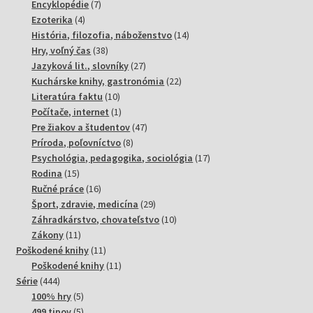
produktov
7
Encyklopédie
7
4
produktov
Ezoterika
4
produkty
14
História, filozofia, náboženstvo
14
38
produktov
Hry, voľný čas
38
produktov
27
Jazyková lit., slovníky
27
produktov
22
Kuchárske knihy, gastronómia
22
10
produktov
Literatúra faktu
10
produktov
1
Počítače, internet
1
produkt
47
Pre žiakov a študentov
47
8
produktov
Príroda, poľovníctvo
8
produktov
17
Psychológia, pedagogika, sociológia
17
15
produktov
Rodina
15
produktov
16
Ručné práce
16
produktov
29
Šport, zdravie, medicína
29
produktov
10
Záhradkárstvo, chovateľstvo
10
11
produktov
Zákony
11
produktov
11
Poškodené knihy
11
produktov
11
Poškodené knihy
11
444
produktov
Série
444
produktov
5
100% hry
5
produktov
5
499 tipov
5