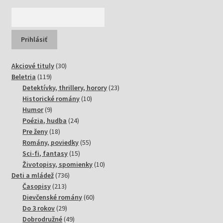
30
Akciové tituly
30
119
produktov
Beletria
119
produktov
23
Detektívky, thrillery, horory
23
10
produktov
Historické romány
10
9
produktov
Humor
9
produktov
24
Poézia, hudba
24
18
produktov
Pre ženy
18
produktov
55
Romány, poviedky
55
15
produktov
Sci-fi, fantasy
15
produktov
10
Životopisy, spomienky
10
736
produktov
Deti a mládež
736
213
produktov
Časopisy
213
produktov
60
Dievčenské romány
60
29
produktov
Do 3 rokov
29
produktov
49
Dobrodružné
49