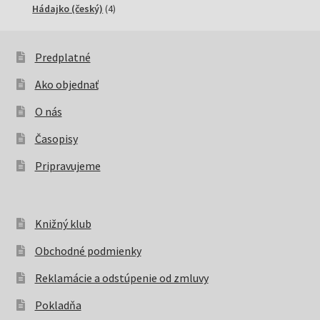
4
produktov
Hádajko (český)
4
produkty
Predplatné
Ako objednať
O nás
Časopisy
Pripravujeme
Knižný klub
Obchodné podmienky
Reklamácie a odstúpenie od zmluvy
Pokladňa