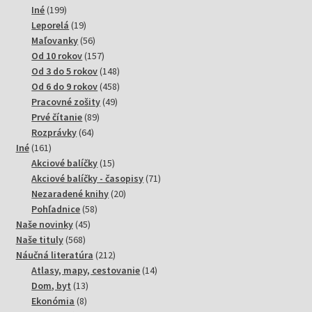
199
produktov
Iné
199
produktov
19
Leporelá
19
produktov
56
Maľovanky
56
produktov
157
Od 10 rokov
157
produktov
148
Od 3 do 5 rokov
148
produktov
458
Od 6 do 9 rokov
458
49
produktov
Pracovné zošity
49
89
produktov
Prvé čítanie
89
64
produktov
Rozprávky
64
161
produktov
Iné
161
produktov
15
Akciové balíčky
15
produktov
71
Akciové balíčky - časopisy
71
20
produktov
Nezaradené knihy
20
58
produktov
Pohľadnice
58
45
produktov
Naše novinky
45
568
produktov
Naše tituly
568
produktov
212
Náučná literatúra
212
produktov
14
Atlasy, mapy, cestovanie
14
13
produktov
Dom, byt
13
8
produktov
Ekonómia
8