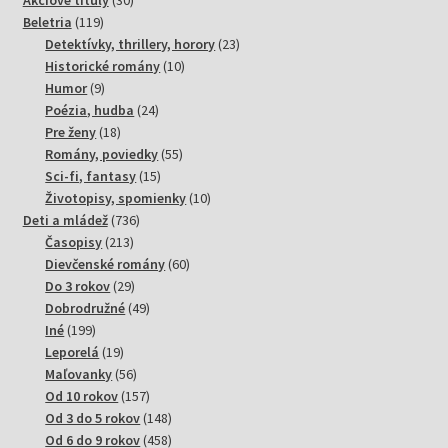
119
produktov
Beletria
119
produktov
23
Detektívky, thrillery, horory
23
10
produktov
Historické romány
10
9
produktov
Humor
9
produktov
24
Poézia, hudba
24
18
produktov
Pre ženy
18
produktov
55
Romány, poviedky
55
15
produktov
Sci-fi, fantasy
15
produktov
10
Životopisy, spomienky
10
736
produktov
Deti a mládež
736
213
produktov
Časopisy
213
produktov
60
Dievčenské romány
60
29
produktov
Do 3 rokov
29
produktov
49
Dobrodružné
49
199
produktov
Iné
199
produktov
19
Leporelá
19
produktov
56
Maľovanky
56
produktov
157
Od 10 rokov
157
produktov
148
Od 3 do 5 rokov
148
produktov
458
Od 6 do 9 rokov
458