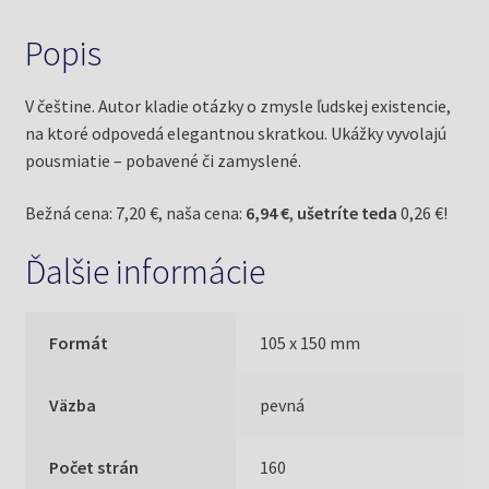
Popis
V češtine. Autor kladie otázky o zmysle ľudskej existencie,
na ktoré odpovedá elegantnou skratkou. Ukážky vyvolajú
pousmiatie – pobavené či zamyslené.
Bežná cena: 7,20 €, naša cena:
6,94 €
,
ušetríte teda
0,26 €!
Ďalšie informácie
Formát
105 x 150 mm
Väzba
pevná
Počet strán
160