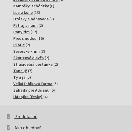
6
produkty
Kamošky, schôdzky
6
13
produktov
Lea a kone
13
produktov
7
Otázky a odpovede
7
2
produktov
Pátraj s nami
2
12
produkty
Pony tím
12
produktov
16
Preč s nudou
16
2
produktov
READY
2
produkty
3
Severské krimi
3
produkty
2
Škoricové dievča
2
produkty
2
Strašidelná pestúnka
2
7
produkty
Tancuj!
7
5
produktov
Ty a ja
5
produktov
5
Veľká jablková farma
5
6
produktov
Záhada pre Adrianu
6
4
produktov
Hádajko (český)
4
produkty
Predplatné
Ako objednať