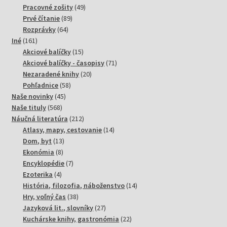
49
produktov
Pracovné zošity
49
89
produktov
Prvé čítanie
89
64
produktov
Rozprávky
64
161
produktov
Iné
161
produktov
15
Akciové balíčky
15
produktov
71
Akciové balíčky - časopisy
71
20
produktov
Nezaradené knihy
20
58
produktov
Pohľadnice
58
45
produktov
Naše novinky
45
568
produktov
Naše tituly
568
produktov
212
Náučná literatúra
212
produktov
14
Atlasy, mapy, cestovanie
14
13
produktov
Dom, byt
13
8
produktov
Ekonómia
8
produktov
7
Encyklopédie
7
4
produktov
Ezoterika
4
produkty
14
História, filozofia, náboženstvo
14
38
produktov
Hry, voľný čas
38
produktov
27
Jazyková lit., slovníky
27
produktov
22
Kuchárske knihy, gastronómia
22