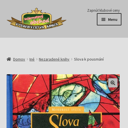
Preskočiť
Preskočiť
Zapnúť klubové ceny
na
na
Menu
navigáciu
obsah
Série
Časopisy
Domov
Iné
Nezaradené knihy
Slova k pousmání
E-knihy
Predplatné
Pripravujeme
Pre školy