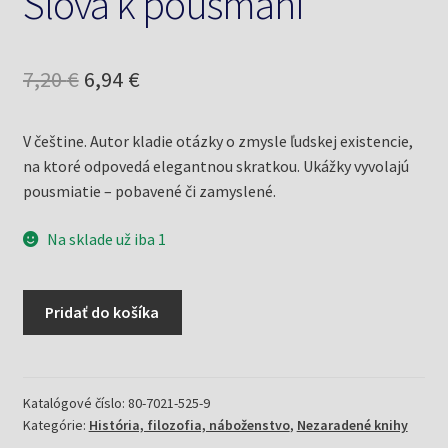
Slova k pousmání
Pôvodná
Aktuálna
7,20
€
6,94
€
cena
cena
V češtine. Autor kladie otázky o zmysle ľudskej existencie,
bola:
je:
na ktoré odpovedá elegantnou skratkou. Ukážky vyvolajú
7,20 €.
6,94 €.
pousmiatie – pobavené či zamyslené.
Na sklade už iba 1
množstvo
Pridať do košíka
Slova
k
pousmání
Katalógové číslo:
80-7021-525-9
Kategórie:
História, filozofia, náboženstvo
,
Nezaradené knihy