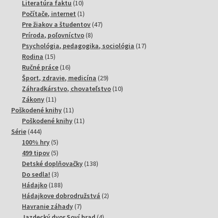
10
produktov
Literatúra faktu
10
produktov
1
Počítače, internet
1
produkt
47
Pre žiakov a študentov
47
8
produktov
Príroda, poľovníctvo
8
produktov
17
Psychológia, pedagogika, sociológia
17
15
produktov
Rodina
15
produktov
16
Ručné práce
16
produktov
29
Šport, zdravie, medicína
29
produktov
10
Záhradkárstvo, chovateľstvo
10
11
produktov
Zákony
11
produktov
11
Poškodené knihy
11
produktov
11
Poškodené knihy
11
444
produktov
Série
444
produktov
5
100% hry
5
produktov
5
499 tipov
5
produktov
138
Detské doplňovačky
138
3
produktov
Do sedla!
3
produkty
188
Hádajko
188
produktov
2
Hádajkove dobrodružstvá
2
7
produkty
Havranie záhady
7
produktov
4
Jazdecký dvor Soví hrad
4