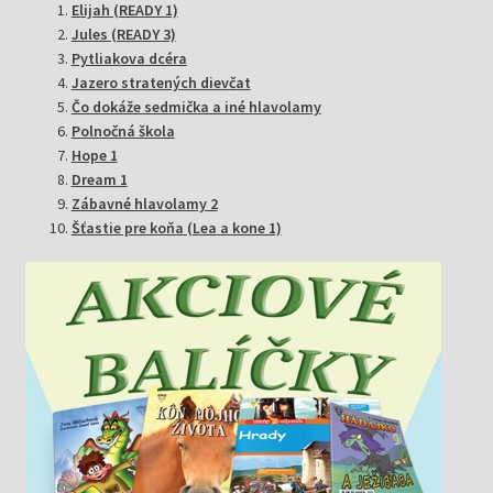
Elijah (READY 1)
Jules (READY 3)
Pytliakova dcéra
Jazero stratených dievčat
Čo dokáže sedmička a iné hlavolamy
Polnočná škola
Hope 1
Dream 1
Zábavné hlavolamy 2
Šťastie pre koňa (Lea a kone 1)