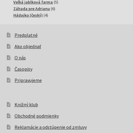
produktov
5
Veľká jablková farma
5
6
produktov
Záhada pre Adrianu
6
4
produktov
Hádajko (český)
4
produkty
Predplatné
Ako objednať
O nás
Časopisy
Pripravujeme
Knižný klub
Obchodné podmienky
Reklamácie a odstúpenie od zmluvy