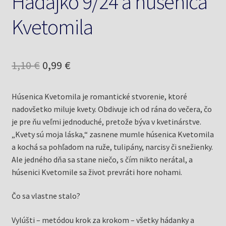
Hádajko 9/24 a húsenica
Kvetomila
Pôvodná
Aktuálna
1,10
€
0,99
€
cena
cena
Húsenica Kvetomila je romantické stvorenie, ktoré
bola:
je:
nadovšetko miluje kvety. Obdivuje ich od rána do večera, čo
1,10 €.
0,99 €.
je pre ňu veľmi jednoduché, pretože býva v kvetinárstve.
„Kvety sú moja láska,“ zasnene mumle húsenica Kvetomila
a kochá sa pohľadom na ruže, tulipány, narcisy či snežienky.
Ale jedného dňa sa stane niečo, s čím nikto nerátal, a
húsenici Kvetomile sa život prevráti hore nohami.
Čo sa vlastne stalo?
Vylúšti – metódou krok za krokom – všetky hádanky a