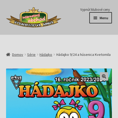
Preskočiť
Preskočiť
Vypnúť klubové ceny
na
na
Menu
navigáciu
obsah
Série
Časopisy
Domov
Série
Hádajko
Hádajko 9/24 a húsenica Kvetomila
E-knihy
Predplatné
Pripravujeme
Pre školy