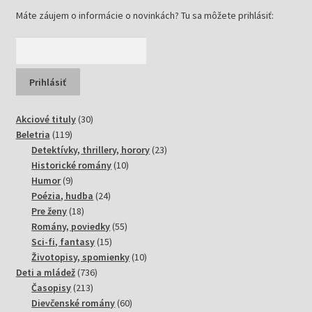
Máte záujem o informácie o novinkách? Tu sa môžete prihlásiť:
30
Akciové tituly
30
119
produktov
Beletria
119
produktov
23
Detektívky, thrillery, horory
23
10
produktov
Historické romány
10
9
produktov
Humor
9
produktov
24
Poézia, hudba
24
18
produktov
Pre ženy
18
produktov
55
Romány, poviedky
55
15
produktov
Sci-fi, fantasy
15
produktov
10
Životopisy, spomienky
10
736
produktov
Deti a mládež
736
213
produktov
Časopisy
213
produktov
60
Dievčenské romány
60