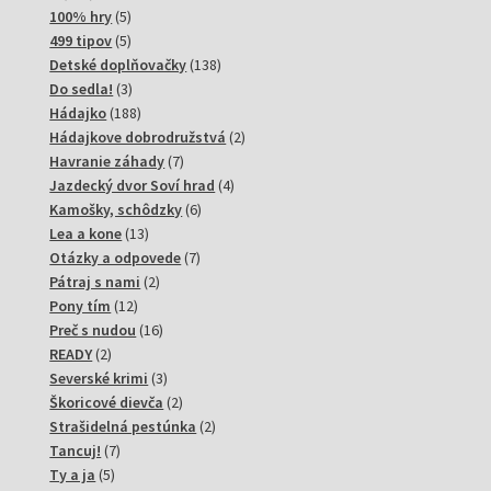
produktov
5
100% hry
5
produktov
5
499 tipov
5
produktov
138
Detské doplňovačky
138
3
produktov
Do sedla!
3
produkty
188
Hádajko
188
produktov
2
Hádajkove dobrodružstvá
2
7
produkty
Havranie záhady
7
produktov
4
Jazdecký dvor Soví hrad
4
6
produkty
Kamošky, schôdzky
6
13
produktov
Lea a kone
13
produktov
7
Otázky a odpovede
7
2
produktov
Pátraj s nami
2
12
produkty
Pony tím
12
produktov
16
Preč s nudou
16
2
produktov
READY
2
produkty
3
Severské krimi
3
produkty
2
Škoricové dievča
2
produkty
2
Strašidelná pestúnka
2
7
produkty
Tancuj!
7
5
produktov
Ty a ja
5