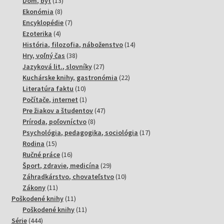
Dom, byt
13
8
produktov
Ekonómia
8
produktov
7
Encyklopédie
7
4
produktov
Ezoterika
4
produkty
14
História, filozofia, náboženstvo
14
38
produktov
Hry, voľný čas
38
produktov
27
Jazyková lit., slovníky
27
produktov
22
Kuchárske knihy, gastronómia
22
10
produktov
Literatúra faktu
10
produktov
1
Počítače, internet
1
produkt
47
Pre žiakov a študentov
47
8
produktov
Príroda, poľovníctvo
8
produktov
17
Psychológia, pedagogika, sociológia
17
15
produktov
Rodina
15
produktov
16
Ručné práce
16
produktov
29
Šport, zdravie, medicína
29
produktov
10
Záhradkárstvo, chovateľstvo
10
11
produktov
Zákony
11
produktov
11
Poškodené knihy
11
produktov
11
Poškodené knihy
11
444
produktov
Série
444