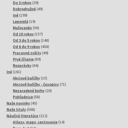
29
produktov
Do 3 rokov
29
produktov
49
Dobrodružné
49
199
produktov
Iné
199
produktov
19
Leporelá
19
produktov
56
Maľovanky
56
produktov
157
Od 10 rokov
157
produktov
148
Od 3 do 5 rokov
148
produktov
458
Od 6 do 9 rokov
458
49
produktov
Pracovné zošity
49
89
produktov
Prvé čítanie
89
64
produktov
Rozprávky
64
161
produktov
Iné
161
produktov
15
Akciové balíčky
15
produktov
71
Akciové balíčky - časopisy
71
20
produktov
Nezaradené knihy
20
58
produktov
Pohľadnice
58
45
produktov
Naše novinky
45
568
produktov
Naše tituly
568
produktov
212
Náučná literatúra
212
produktov
14
Atlasy, mapy, cestovanie
14
13
produktov