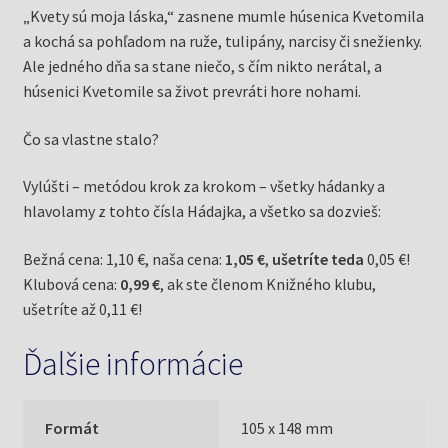
„Kvety sú moja láska,“ zasnene mumle húsenica Kvetomila
a kochá sa pohľadom na ruže, tulipány, narcisy či snežienky.
Ale jedného dňa sa stane niečo, s čím nikto nerátal, a
húsenici Kvetomile sa život prevráti hore nohami.
Čo sa vlastne stalo?
Vylúšti – metódou krok za krokom – všetky hádanky a
hlavolamy z tohto čísla Hádajka, a všetko sa dozvieš:
Bežná cena: 1,10 €, naša cena:
1,05 €
,
ušetríte teda
0,05 €!
Klubová cena:
0,99 €
, ak ste členom Knižného klubu,
ušetríte až 0,11 €!
Ďalšie informácie
Formát
105 x 148 mm