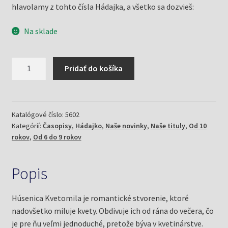
hlavolamy z tohto čísla Hádajka, a všetko sa dozvieš:
Na sklade
množstvo
Pridať do košíka
Hádajko
9/24
a
húsenica
Katalógové číslo:
5602
Kategórií:
Časopisy
,
Hádajko
,
Naše novinky
,
Naše tituly
,
Od 10
Kvetomila
rokov
,
Od 6 do 9 rokov
Popis
Húsenica Kvetomila je romantické stvorenie, ktoré
nadovšetko miluje kvety. Obdivuje ich od rána do večera, čo
je pre ňu veľmi jednoduché, pretože býva v kvetinárstve.