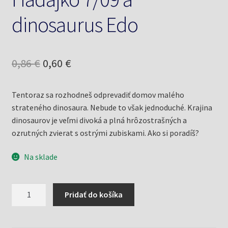
dinosaurus Edo
Pôvodná
Aktuálna
0,86
€
0,60
€
cena
cena
Tentoraz sa rozhodneš odprevadiť domov malého
bola:
je:
strateného dinosaura. Nebude to však jednoduché. Krajina
0,86 €.
0,60 €.
dinosaurov je veľmi divoká a plná hrôzostrašných a
ozrutných zvierat s ostrými zubiskami. Ako si poradíš?
Na sklade
množstvo
Pridať do košíka
Hádajko
7/09
a