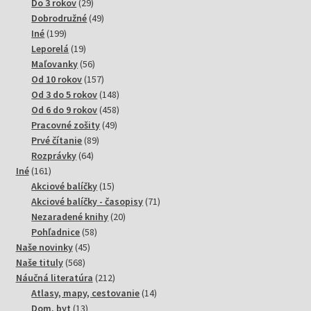
29
produktov
Do 3 rokov
29
produktov
49
Dobrodružné
49
199
produktov
Iné
199
produktov
19
Leporelá
19
produktov
56
Maľovanky
56
produktov
157
Od 10 rokov
157
produktov
148
Od 3 do 5 rokov
148
produktov
458
Od 6 do 9 rokov
458
49
produktov
Pracovné zošity
49
89
produktov
Prvé čítanie
89
64
produktov
Rozprávky
64
161
produktov
Iné
161
produktov
15
Akciové balíčky
15
produktov
71
Akciové balíčky - časopisy
71
20
produktov
Nezaradené knihy
20
58
produktov
Pohľadnice
58
45
produktov
Naše novinky
45
568
produktov
Naše tituly
568
produktov
212
Náučná literatúra
212
produktov
14
Atlasy, mapy, cestovanie
14
13
produktov
Dom, byt
13