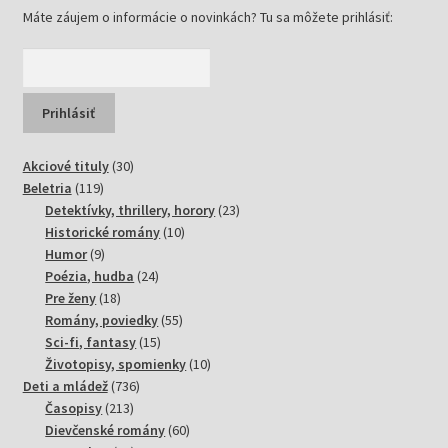
Máte záujem o informácie o novinkách? Tu sa môžete prihlásiť:
30
Akciové tituly
30
119
produktov
Beletria
119
produktov
23
Detektívky, thrillery, horory
23
10
produktov
Historické romány
10
9
produktov
Humor
9
produktov
24
Poézia, hudba
24
18
produktov
Pre ženy
18
produktov
55
Romány, poviedky
55
15
produktov
Sci-fi, fantasy
15
produktov
10
Životopisy, spomienky
10
736
produktov
Deti a mládež
736
213
produktov
Časopisy
213
produktov
60
Dievčenské romány
60