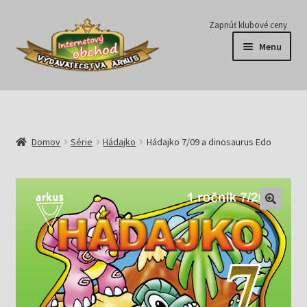
Preskočiť
Preskočiť
Zapnúť klubové ceny
na
na
Menu
navigáciu
obsah
Série
Časopisy
Domov
Série
Hádajko
Hádajko 7/09 a dinosaurus Edo
E-knihy
Predplatné
Pripravujeme
Pre školy