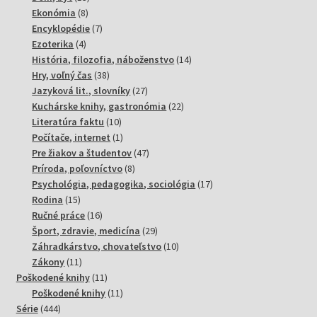
8
produktov
Ekonómia
8
produktov
7
Encyklopédie
7
4
produktov
Ezoterika
4
produkty
14
História, filozofia, náboženstvo
14
38
produktov
Hry, voľný čas
38
produktov
27
Jazyková lit., slovníky
27
produktov
22
Kuchárske knihy, gastronómia
22
10
produktov
Literatúra faktu
10
produktov
1
Počítače, internet
1
produkt
47
Pre žiakov a študentov
47
8
produktov
Príroda, poľovníctvo
8
produktov
17
Psychológia, pedagogika, sociológia
17
15
produktov
Rodina
15
produktov
16
Ručné práce
16
produktov
29
Šport, zdravie, medicína
29
produktov
10
Záhradkárstvo, chovateľstvo
10
11
produktov
Zákony
11
produktov
11
Poškodené knihy
11
produktov
11
Poškodené knihy
11
444
produktov
Série
444