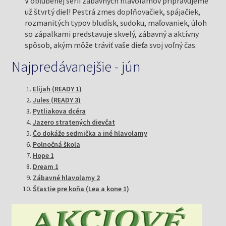
V obľúbenej sérii zábavných hlavolamov pripravujeme
už štvrtý diel! Pestrá zmes doplňovačiek, spájačiek,
rozmanitých typov bludísk, sudoku, maľovaniek, úloh
so zápalkami predstavuje skvelý, zábavný a aktívny
spôsob, akým môže tráviť vaše dieťa svoj voľný čas.
Najpredávanejšie - jún
Elijah (READY 1)
Jules (READY 3)
Pytliakova dcéra
Jazero stratených dievčat
Čo dokáže sedmička a iné hlavolamy
Polnočná škola
Hope 1
Dream 1
Zábavné hlavolamy 2
Šťastie pre koňa (Lea a kone 1)