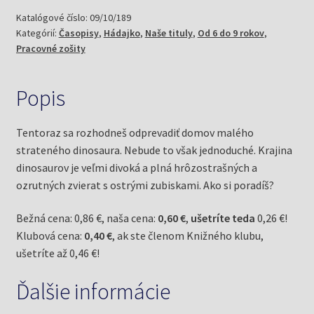
dinosaurus
Katalógové číslo:
09/10/189
Kategórií:
Časopisy
,
Hádajko
,
Naše tituly
,
Od 6 do 9 rokov
,
Edo
Pracovné zošity
Popis
Tentoraz sa rozhodneš odprevadiť domov malého
strateného dinosaura. Nebude to však jednoduché. Krajina
dinosaurov je veľmi divoká a plná hrôzostrašných a
ozrutných zvierat s ostrými zubiskami. Ako si poradíš?
Bežná cena: 0,86 €, naša cena:
0,60 €
,
ušetríte teda
0,26 €!
Klubová cena:
0,40 €
, ak ste členom Knižného klubu,
ušetríte až 0,46 €!
Ďalšie informácie