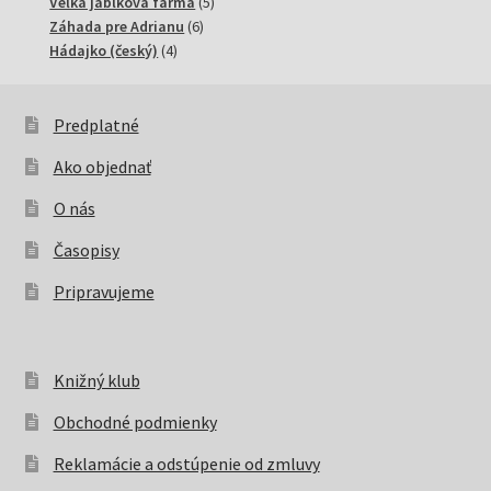
produktov
5
Veľká jablková farma
5
6
produktov
Záhada pre Adrianu
6
4
produktov
Hádajko (český)
4
produkty
Predplatné
Ako objednať
O nás
Časopisy
Pripravujeme
Knižný klub
Obchodné podmienky
Reklamácie a odstúpenie od zmluvy