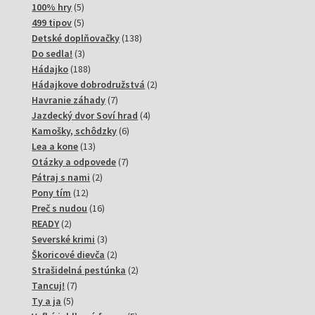
produktov
5
100% hry
5
produktov
5
499 tipov
5
produktov
138
Detské doplňovačky
138
3
produktov
Do sedla!
3
produkty
188
Hádajko
188
produktov
2
Hádajkove dobrodružstvá
2
7
produkty
Havranie záhady
7
produktov
4
Jazdecký dvor Soví hrad
4
6
produkty
Kamošky, schôdzky
6
13
produktov
Lea a kone
13
produktov
7
Otázky a odpovede
7
2
produktov
Pátraj s nami
2
12
produkty
Pony tím
12
produktov
16
Preč s nudou
16
2
produktov
READY
2
produkty
3
Severské krimi
3
produkty
2
Škoricové dievča
2
produkty
2
Strašidelná pestúnka
2
7
produkty
Tancuj!
7
5
produktov
Ty a ja
5