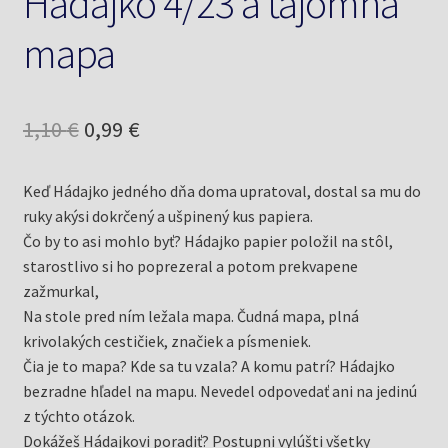
Hádajko 4/23 a tajomná
mapa
Pôvodná
Aktuálna
1,10
€
0,99
€
cena
cena
Keď Hádajko jedného dňa doma upratoval, dostal sa mu do
bola:
je:
ruky akýsi dokrčený a ušpinený kus papiera.
1,10 €.
0,99 €.
Čo by to asi mohlo byť? Hádajko papier položil na stôl,
starostlivo si ho poprezeral a potom prekvapene
zažmurkal,
Na stole pred ním ležala mapa. Čudná mapa, plná
krivolakých cestičiek, značiek a písmeniek.
Čia je to mapa? Kde sa tu vzala? A komu patrí? Hádajko
bezradne hľadel na mapu. Nevedel odpovedať ani na jedinú
z týchto otázok.
Dokážeš Hádajkovi poradiť? Postupni vylúšti všetky