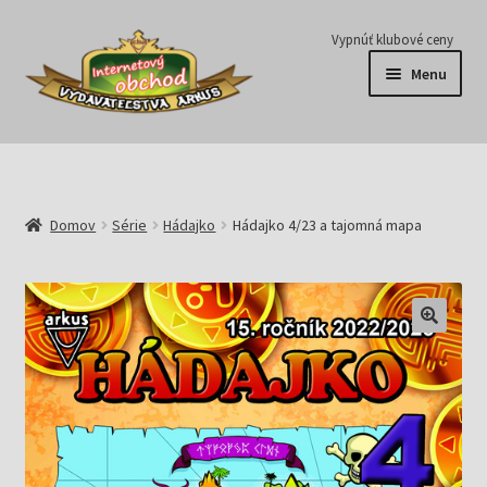
Preskočiť
Preskočiť
Vypnúť klubové ceny
na
na
Menu
navigáciu
obsah
Série
Časopisy
Domov
Série
Hádajko
Hádajko 4/23 a tajomná mapa
E-knihy
Predplatné
Pripravujeme
Pre školy