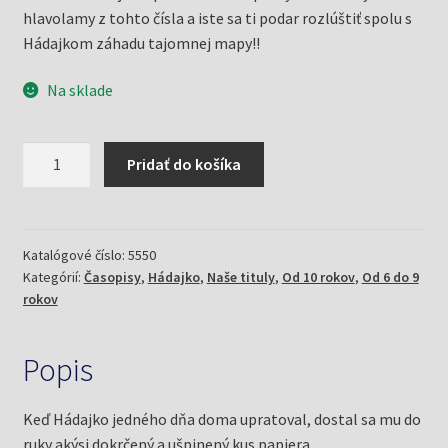
hlavolamy z tohto čísla a iste sa ti podar rozlúštiť spolu s
Hádajkom záhadu tajomnej mapy!!
Na sklade
množstvo
Pridať do košíka
Hádajko
4/23
a
tajomná
Katalógové číslo:
5550
Kategórií:
Časopisy
,
Hádajko
,
Naše tituly
,
Od 10 rokov
,
Od 6 do 9
mapa
rokov
Popis
Keď Hádajko jedného dňa doma upratoval, dostal sa mu do
ruky akýsi dokrčený a ušpinený kus papiera.