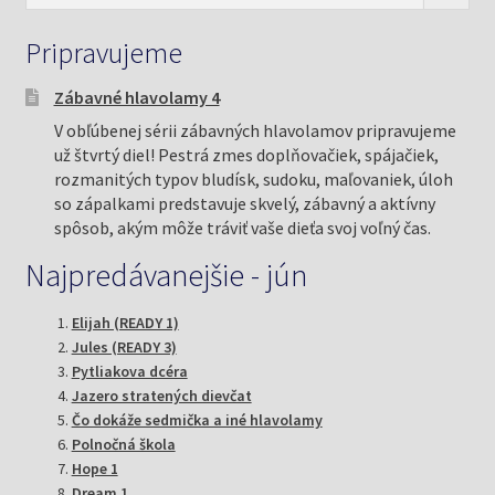
Pripravujeme
Zábavné hlavolamy 4
V obľúbenej sérii zábavných hlavolamov pripravujeme
už štvrtý diel! Pestrá zmes doplňovačiek, spájačiek,
rozmanitých typov bludísk, sudoku, maľovaniek, úloh
so zápalkami predstavuje skvelý, zábavný a aktívny
spôsob, akým môže tráviť vaše dieťa svoj voľný čas.
Najpredávanejšie - jún
Elijah (READY 1)
Jules (READY 3)
Pytliakova dcéra
Jazero stratených dievčat
Čo dokáže sedmička a iné hlavolamy
Polnočná škola
Hope 1
Dream 1