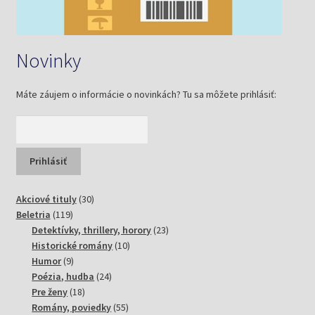
Novinky
Máte záujem o informácie o novinkách? Tu sa môžete prihlásiť:
30
Akciové tituly
30
119
produktov
Beletria
119
produktov
23
Detektívky, thrillery, horory
23
10
produktov
Historické romány
10
9
produktov
Humor
9
produktov
24
Poézia, hudba
24
18
produktov
Pre ženy
18
produktov
55
Romány, poviedky
55