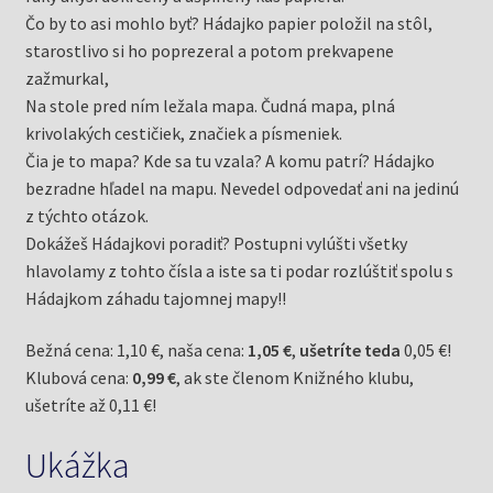
Čo by to asi mohlo byť? Hádajko papier položil na stôl,
starostlivo si ho poprezeral a potom prekvapene
zažmurkal,
Na stole pred ním ležala mapa. Čudná mapa, plná
krivolakých cestičiek, značiek a písmeniek.
Čia je to mapa? Kde sa tu vzala? A komu patrí? Hádajko
bezradne hľadel na mapu. Nevedel odpovedať ani na jedinú
z týchto otázok.
Dokážeš Hádajkovi poradiť? Postupni vylúšti všetky
hlavolamy z tohto čísla a iste sa ti podar rozlúštiť spolu s
Hádajkom záhadu tajomnej mapy!!
Bežná cena: 1,10 €, naša cena:
1,05 €
,
ušetríte teda
0,05 €!
Klubová cena:
0,99 €
, ak ste členom Knižného klubu,
ušetríte až 0,11 €!
Ukážka