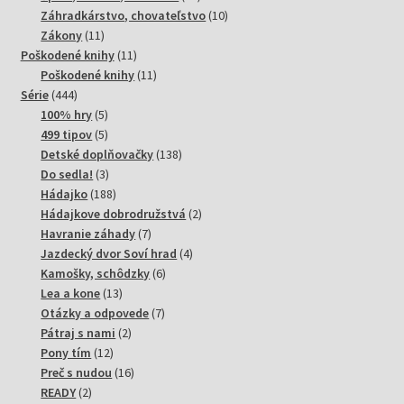
produktov
10
Záhradkárstvo, chovateľstvo
10
11
produktov
Zákony
11
produktov
11
Poškodené knihy
11
produktov
11
Poškodené knihy
11
444
produktov
Série
444
produktov
5
100% hry
5
produktov
5
499 tipov
5
produktov
138
Detské doplňovačky
138
3
produktov
Do sedla!
3
produkty
188
Hádajko
188
produktov
2
Hádajkove dobrodružstvá
2
7
produkty
Havranie záhady
7
produktov
4
Jazdecký dvor Soví hrad
4
6
produkty
Kamošky, schôdzky
6
13
produktov
Lea a kone
13
produktov
7
Otázky a odpovede
7
2
produktov
Pátraj s nami
2
12
produkty
Pony tím
12
produktov
16
Preč s nudou
16
2
produktov
READY
2