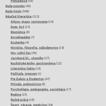
58
produktov
Pohľadnice
58
45
produktov
Naše novinky
45
568
produktov
Naše tituly
568
produktov
212
Náučná literatúra
212
produktov
14
Atlasy, mapy, cestovanie
14
13
produktov
Dom, byt
13
8
produktov
Ekonómia
8
produktov
7
Encyklopédie
7
4
produktov
Ezoterika
4
produkty
14
História, filozofia, náboženstvo
14
38
produktov
Hry, voľný čas
38
produktov
27
Jazyková lit., slovníky
27
produktov
22
Kuchárske knihy, gastronómia
22
10
produktov
Literatúra faktu
10
produktov
1
Počítače, internet
1
produkt
47
Pre žiakov a študentov
47
8
produktov
Príroda, poľovníctvo
8
produktov
17
Psychológia, pedagogika, sociológia
17
15
produktov
Rodina
15
produktov
16
Ručné práce
16
produktov
29
Šport, zdravie, medicína
29