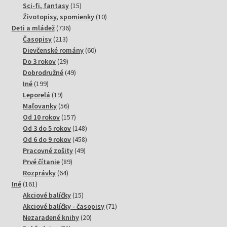
15
produktov
Sci-fi, fantasy
15
produktov
10
Životopisy, spomienky
10
736
produktov
Deti a mládež
736
213
produktov
Časopisy
213
produktov
60
Dievčenské romány
60
29
produktov
Do 3 rokov
29
produktov
49
Dobrodružné
49
199
produktov
Iné
199
produktov
19
Leporelá
19
produktov
56
Maľovanky
56
produktov
157
Od 10 rokov
157
produktov
148
Od 3 do 5 rokov
148
produktov
458
Od 6 do 9 rokov
458
49
produktov
Pracovné zošity
49
89
produktov
Prvé čítanie
89
64
produktov
Rozprávky
64
161
produktov
Iné
161
produktov
15
Akciové balíčky
15
produktov
71
Akciové balíčky - časopisy
71
20
produktov
Nezaradené knihy
20