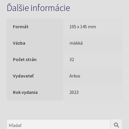
Ďalšie informácie
Formát
105 x 145 mm
Väzba
mäkká
Počet strán
32
Vydavateľ
Arkus
Rok vydania
2023