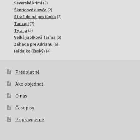
produkty
3
Severské krimi
3
produkty
2
Škoricové dievča
2
produkty
2
Strašidelná pestúnka
2
7
produkty
Tancuj!
7
5
produktov
Ty a ja
5
produktov
5
Veľká jablková farma
5
6
produktov
Záhada pre Adrianu
6
4
produktov
Hádajko (český)
4
produkty
Predplatné
Ako objednať
O nás
Časopisy
Pripravujeme