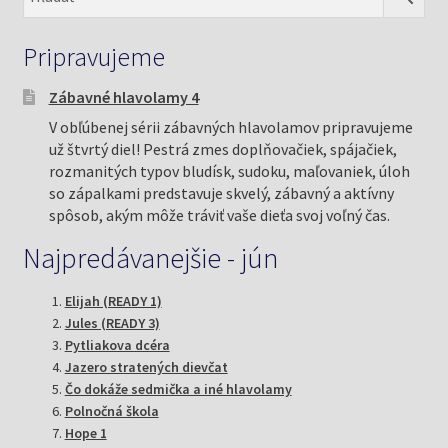
Pripravujeme
Zábavné hlavolamy 4
V obľúbenej sérii zábavných hlavolamov pripravujeme
už štvrtý diel! Pestrá zmes doplňovačiek, spájačiek,
rozmanitých typov bludísk, sudoku, maľovaniek, úloh
so zápalkami predstavuje skvelý, zábavný a aktívny
spôsob, akým môže tráviť vaše dieťa svoj voľný čas.
Najpredávanejšie - jún
Elijah (READY 1)
Jules (READY 3)
Pytliakova dcéra
Jazero stratených dievčat
Čo dokáže sedmička a iné hlavolamy
Polnočná škola
Hope 1