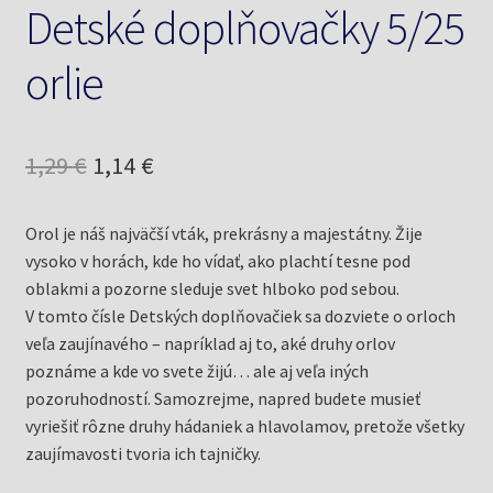
Detské doplňovačky 5/25
orlie
Pôvodná
Aktuálna
1,29
€
1,14
€
cena
cena
Orol je náš najväčší vták, prekrásny a majestátny. Žije
bola:
je:
vysoko v horách, kde ho vídať, ako plachtí tesne pod
1,29 €.
1,14 €.
oblakmi a pozorne sleduje svet hlboko pod sebou.
V tomto čísle Detských doplňovačiek sa dozviete o orloch
veľa zaujínavého – napríklad aj to, aké druhy orlov
poznáme a kde vo svete žijú… ale aj veľa iných
pozoruhodností. Samozrejme, napred budete musieť
vyriešiť rôzne druhy hádaniek a hlavolamov, pretože všetky
zaujímavosti tvoria ich tajničky.