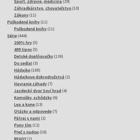
produktov
29
Šport, zdravie, medicína
29
produktov
10
Záhradkárstvo, chovateľstvo
10
11
produktov
Zákony
11
produktov
11
Poškodené knihy
11
produktov
11
Poškodené knihy
11
444
produktov
Série
444
produktov
5
100% hry
5
produktov
5
499 tipov
5
produktov
138
Detské doplňovačky
138
3
produktov
Do sedla!
3
produkty
188
Hádajko
188
produktov
2
Hádajkove dobrodružstvá
2
7
produkty
Havranie záhady
7
produktov
4
Jazdecký dvor Soví hrad
4
6
produkty
Kamošky, schôdzky
6
13
produktov
Lea a kone
13
produktov
7
Otázky a odpovede
7
2
produktov
Pátraj s nami
2
12
produkty
Pony tím
12
produktov
16
Preč s nudou
16
2
produktov
READY
2