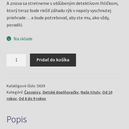
A znova sa stretneme s obľúbeným detektívom Ihličkom,
ktorý teraz bude riešiť záhadu rýb v napoly vyschnutej
priehrade… a bude potrebovať, aby ste mu, ako vždy,
poradili.
Na sklade
množstvo
Pridať do košíka
Detské
doplňovačky
5/25
orlie
Katalógové číslo:
5639
Kategórií:
Časopisy
,
Detské doplňovačky
,
Naše tituly
,
Od 10
rokov
,
Od 6 do 9 rokov
Popis