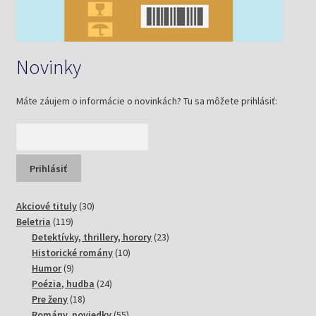
Novinky
Máte záujem o informácie o novinkách? Tu sa môžete prihlásiť:
30
Akciové tituly
30
119
produktov
Beletria
119
produktov
23
Detektívky, thrillery, horory
23
10
produktov
Historické romány
10
9
produktov
Humor
9
produktov
24
Poézia, hudba
24
18
produktov
Pre ženy
18
produktov
55
Romány, poviedky
55