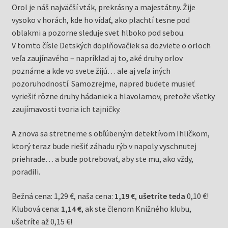
Orol je náš najväčší vták, prekrásny a majestátny. Žije
vysoko v horách, kde ho vídať, ako plachtí tesne pod
oblakmi a pozorne sleduje svet hlboko pod sebou.
V tomto čísle Detských doplňovačiek sa dozviete o orloch
veľa zaujínavého – napríklad aj to, aké druhy orlov
poznáme a kde vo svete žijú… ale aj veľa iných
pozoruhodností. Samozrejme, napred budete musieť
vyriešiť rôzne druhy hádaniek a hlavolamov, pretože všetky
zaujímavosti tvoria ich tajničky.
A znova sa stretneme s obľúbeným detektívom Ihličkom,
ktorý teraz bude riešiť záhadu rýb v napoly vyschnutej
priehrade… a bude potrebovať, aby ste mu, ako vždy,
poradili.
Bežná cena: 1,29 €, naša cena:
1,19 €
,
ušetríte teda
0,10 €!
Klubová cena:
1,14 €
, ak ste členom Knižného klubu,
ušetríte až 0,15 €!