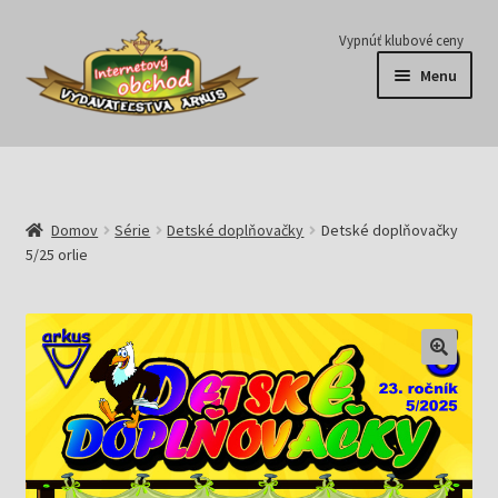
Preskočiť
Preskočiť
Vypnúť klubové ceny
na
na
Menu
navigáciu
obsah
Série
Časopisy
Domov
Série
Detské doplňovačky
Detské doplňovačky
5/25 orlie
E-knihy
Predplatné
Pripravujeme
Pre školy