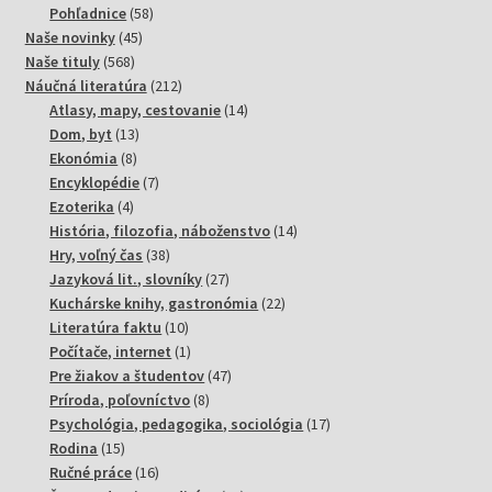
58
produktov
Pohľadnice
58
45
produktov
Naše novinky
45
568
produktov
Naše tituly
568
produktov
212
Náučná literatúra
212
produktov
14
Atlasy, mapy, cestovanie
14
13
produktov
Dom, byt
13
8
produktov
Ekonómia
8
produktov
7
Encyklopédie
7
4
produktov
Ezoterika
4
produkty
14
História, filozofia, náboženstvo
14
38
produktov
Hry, voľný čas
38
produktov
27
Jazyková lit., slovníky
27
produktov
22
Kuchárske knihy, gastronómia
22
10
produktov
Literatúra faktu
10
produktov
1
Počítače, internet
1
produkt
47
Pre žiakov a študentov
47
8
produktov
Príroda, poľovníctvo
8
produktov
17
Psychológia, pedagogika, sociológia
17
15
produktov
Rodina
15
produktov
16
Ručné práce
16