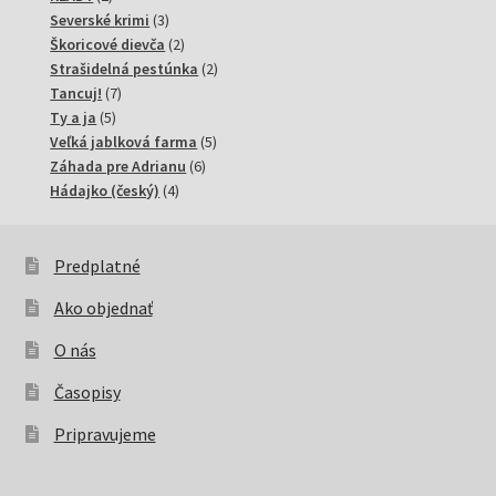
produkty
3
Severské krimi
3
produkty
2
Škoricové dievča
2
produkty
2
Strašidelná pestúnka
2
7
produkty
Tancuj!
7
5
produktov
Ty a ja
5
produktov
5
Veľká jablková farma
5
6
produktov
Záhada pre Adrianu
6
4
produktov
Hádajko (český)
4
produkty
Predplatné
Ako objednať
O nás
Časopisy
Pripravujeme