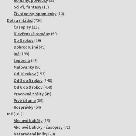
Romány, poviedky
55
15
produktov
Sci-fi, fantasy
15
produktov
10
Životopisy, spomienky
10
736
produktov
Deti a mládež
736
213
produktov
Časopisy
213
produktov
60
Dievčenské romány
60
29
produktov
Do 3 rokov
29
produktov
49
Dobrodružné
49
199
produktov
Iné
199
produktov
19
Leporelá
19
produktov
56
Maľovanky
56
produktov
157
Od 10 rokov
157
produktov
148
Od 3 do 5 rokov
148
produktov
458
Od 6 do 9 rokov
458
49
produktov
Pracovné zošity
49
89
produktov
Prvé čítanie
89
64
produktov
Rozprávky
64
161
produktov
Iné
161
produktov
15
Akciové balíčky
15
produktov
71
Akciové balíčky - časopisy
71
20
produktov
Nezaradené knihy
20