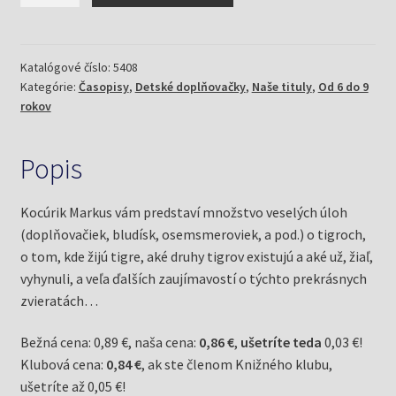
doplňovačky
5/19
tigrie
Katalógové číslo:
5408
Kategórie:
Časopisy
,
Detské doplňovačky
,
Naše tituly
,
Od 6 do 9
rokov
Popis
Kocúrik Markus vám predstaví množstvo veselých úloh
(doplňovačiek, bludísk, osemsmeroviek, a pod.) o tigroch,
o tom, kde žijú tigre, aké druhy tigrov existujú a aké už, žiaľ,
vyhynuli, a veľa ďalších zaujímavostí o týchto prekrásnych
zvieratách…
Bežná cena: 0,89 €, naša cena:
0,86 €
,
ušetríte teda
0,03 €!
Klubová cena:
0,84 €
, ak ste členom Knižného klubu,
ušetríte až 0,05 €!