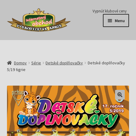
Preskočiť
Preskočiť
Vypnúť klubové ceny
na
na
Menu
navigáciu
obsah
Série
Časopisy
Domov
Série
Detské doplňovačky
Detské doplňovačky
5/19 tigrie
E-knihy
Predplatné
Pripravujeme
Pre školy