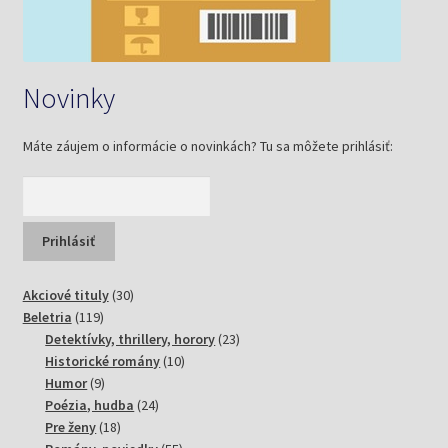
Novinky
Máte záujem o informácie o novinkách? Tu sa môžete prihlásiť:
30
Akciové tituly
30
119
produktov
Beletria
119
produktov
23
Detektívky, thrillery, horory
23
10
produktov
Historické romány
10
9
produktov
Humor
9
produktov
24
Poézia, hudba
24
18
produktov
Pre ženy
18
produktov
55