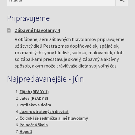
Pripravujeme
Zábavné hlavolamy 4
V obľúbenej sérii zábavných hlavolamov pripravujeme
už štvrtý diel! Pestrá zmes doplňovačiek, spájačiek,
rozmanitých typov bludísk, sudoku, maľovaniek, úloh
so zápalkami predstavuje skvelý, zábavný a aktívny
spôsob, akým môže tráviť vaše dieťa svoj voľný čas.
Najpredávanejšie - jún
Elijah (READY 1)
Jules (READY 3)
Pytliakova dcéra
Jazero stratených dievčat
Čo dokáže sedmička a iné hlavolamy
Polnočná škola
Hope 1