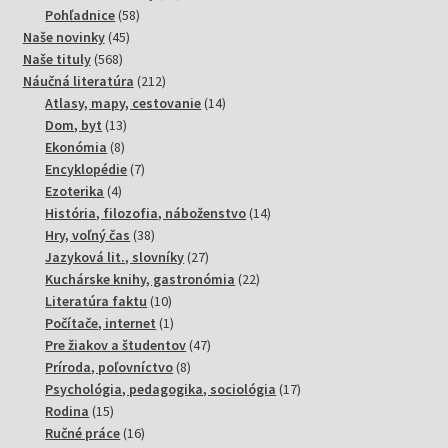
58
produktov
Pohľadnice
58
45
produktov
Naše novinky
45
568
produktov
Naše tituly
568
produktov
212
Náučná literatúra
212
produktov
14
Atlasy, mapy, cestovanie
14
13
produktov
Dom, byt
13
8
produktov
Ekonómia
8
produktov
7
Encyklopédie
7
4
produktov
Ezoterika
4
produkty
14
História, filozofia, náboženstvo
14
38
produktov
Hry, voľný čas
38
produktov
27
Jazyková lit., slovníky
27
produktov
22
Kuchárske knihy, gastronómia
22
10
produktov
Literatúra faktu
10
produktov
1
Počítače, internet
1
produkt
47
Pre žiakov a študentov
47
8
produktov
Príroda, poľovníctvo
8
produktov
17
Psychológia, pedagogika, sociológia
17
15
produktov
Rodina
15
produktov
16
Ručné práce
16