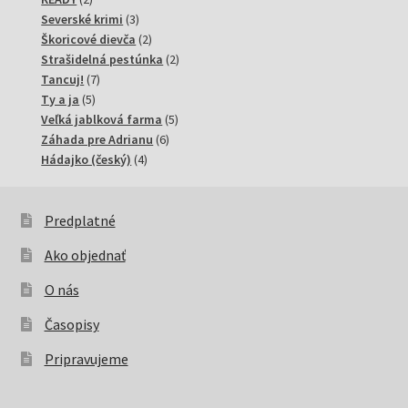
produkty
3
Severské krimi
3
produkty
2
Škoricové dievča
2
produkty
2
Strašidelná pestúnka
2
7
produkty
Tancuj!
7
5
produktov
Ty a ja
5
produktov
5
Veľká jablková farma
5
6
produktov
Záhada pre Adrianu
6
4
produktov
Hádajko (český)
4
produkty
Predplatné
Ako objednať
O nás
Časopisy
Pripravujeme