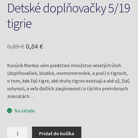
Detské doplňovačky 5/19
tigrie
Pôvodná
Aktuálna
0,89
€
0,84
€
cena
cena
Kocúrik Markus vám predstaví množstvo veselých úloh
bola:
je:
(doplňovačiek, bludísk, osemsmeroviek, a pod.) o tigroch,
0,89 €.
0,84 €.
o tom, kde žijú tigre, aké druhy tigrov existujú a aké už, žiaľ,
vyhynuli, a veľa ďalších zaujímavostí o týchto prekrásnych
zvieratách…
Na sklade
množstvo
Pridať do košíka
Detské