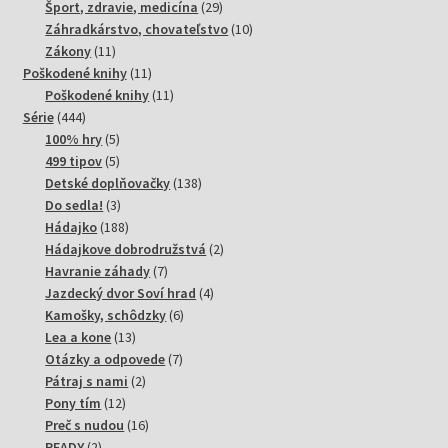
produktov
29
Šport, zdravie, medicína
29
produktov
10
Záhradkárstvo, chovateľstvo
10
11
produktov
Zákony
11
produktov
11
Poškodené knihy
11
produktov
11
Poškodené knihy
11
444
produktov
Série
444
produktov
5
100% hry
5
produktov
5
499 tipov
5
produktov
138
Detské doplňovačky
138
3
produktov
Do sedla!
3
produkty
188
Hádajko
188
produktov
2
Hádajkove dobrodružstvá
2
7
produkty
Havranie záhady
7
produktov
4
Jazdecký dvor Soví hrad
4
6
produkty
Kamošky, schôdzky
6
13
produktov
Lea a kone
13
produktov
7
Otázky a odpovede
7
2
produktov
Pátraj s nami
2
12
produkty
Pony tím
12
produktov
16
Preč s nudou
16
2
produktov
READY
2