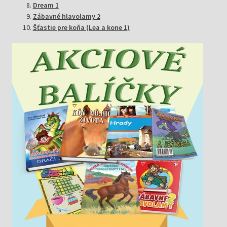
Dream 1
Zábavné hlavolamy 2
Šťastie pre koňa (Lea a kone 1)