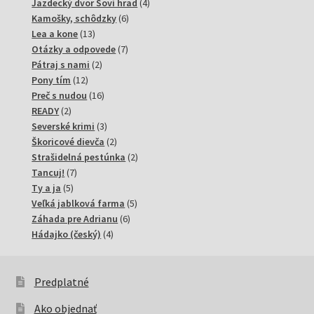
produktov
4
Jazdecký dvor Soví hrad
4
6
produkty
Kamošky, schôdzky
6
13
produktov
Lea a kone
13
produktov
7
Otázky a odpovede
7
2
produktov
Pátraj s nami
2
12
produkty
Pony tím
12
produktov
16
Preč s nudou
16
2
produktov
READY
2
produkty
3
Severské krimi
3
produkty
2
Škoricové dievča
2
produkty
2
Strašidelná pestúnka
2
7
produkty
Tancuj!
7
5
produktov
Ty a ja
5
produktov
5
Veľká jablková farma
5
6
produktov
Záhada pre Adrianu
6
4
produktov
Hádajko (český)
4
produkty
Predplatné
Ako objednať