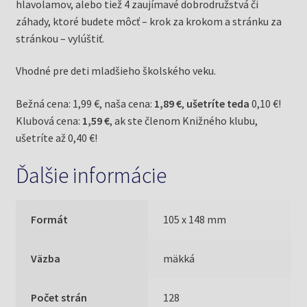
hlavolamov, alebo tiež 4 zaujímavé dobrodružstvá či
záhady, ktoré budete môcť – krok za krokom a stránku za
stránkou – vylúštiť.
Vhodné pre deti mladšieho školského veku.
Bežná cena: 1,99 €, naša cena:
1,89 €
,
ušetríte teda
0,10 €!
Klubová cena:
1,59 €
, ak ste členom Knižného klubu,
ušetríte až 0,40 €!
Ďalšie informácie
Formát
105 x 148 mm
Väzba
mäkká
Počet strán
128