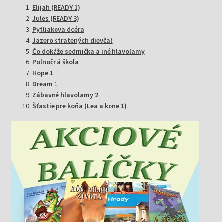
Elijah (READY 1)
Jules (READY 3)
Pytliakova dcéra
Jazero stratených dievčat
Čo dokáže sedmička a iné hlavolamy
Polnočná škola
Hope 1
Dream 1
Zábavné hlavolamy 2
Šťastie pre koňa (Lea a kone 1)