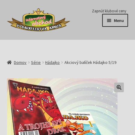
Preskočiť
Preskočiť
Zapnúť klubové ceny
na
na
Menu
navigáciu
obsah
Série
Časopisy
Domov
Série
Hádajko
Akciový balíček Hádajko 5/19
E-knihy
Predplatné
Pripravujeme
Pre školy