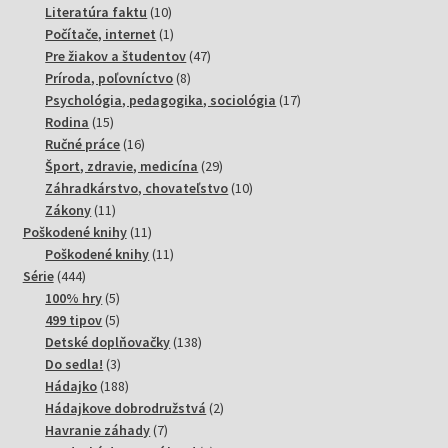
10
produktov
Literatúra faktu
10
produktov
1
Počítače, internet
1
produkt
47
Pre žiakov a študentov
47
8
produktov
Príroda, poľovníctvo
8
produktov
17
Psychológia, pedagogika, sociológia
17
15
produktov
Rodina
15
produktov
16
Ručné práce
16
produktov
29
Šport, zdravie, medicína
29
produktov
10
Záhradkárstvo, chovateľstvo
10
11
produktov
Zákony
11
produktov
11
Poškodené knihy
11
produktov
11
Poškodené knihy
11
444
produktov
Série
444
produktov
5
100% hry
5
produktov
5
499 tipov
5
produktov
138
Detské doplňovačky
138
3
produktov
Do sedla!
3
produkty
188
Hádajko
188
produktov
2
Hádajkove dobrodružstvá
2
7
produkty
Havranie záhady
7