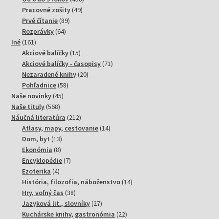
49
produktov
Pracovné zošity
49
89
produktov
Prvé čítanie
89
64
produktov
Rozprávky
64
161
produktov
Iné
161
produktov
15
Akciové balíčky
15
produktov
71
Akciové balíčky - časopisy
71
20
produktov
Nezaradené knihy
20
58
produktov
Pohľadnice
58
45
produktov
Naše novinky
45
568
produktov
Naše tituly
568
produktov
212
Náučná literatúra
212
produktov
14
Atlasy, mapy, cestovanie
14
13
produktov
Dom, byt
13
8
produktov
Ekonómia
8
produktov
7
Encyklopédie
7
4
produktov
Ezoterika
4
produkty
14
História, filozofia, náboženstvo
14
38
produktov
Hry, voľný čas
38
produktov
27
Jazyková lit., slovníky
27
produktov
22
Kuchárske knihy, gastronómia
22