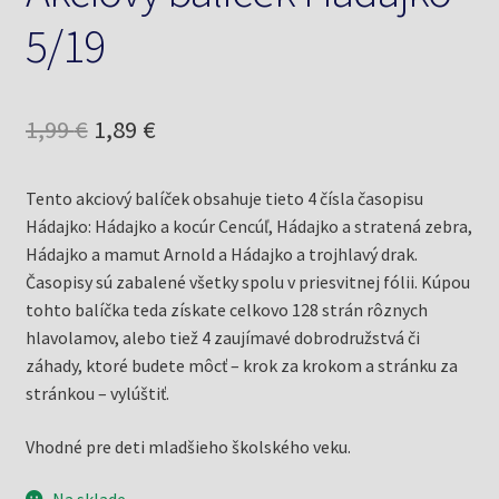
5/19
Pôvodná
Aktuálna
1,99
€
1,89
€
cena
cena
Tento akciový balíček obsahuje tieto 4 čísla časopisu
bola:
je:
Hádajko: Hádajko a kocúr Cencúľ, Hádajko a stratená zebra,
1,99 €.
1,89 €.
Hádajko a mamut Arnold a Hádajko a trojhlavý drak.
Časopisy sú zabalené všetky spolu v priesvitnej fólii. Kúpou
tohto balíčka teda získate celkovo 128 strán rôznych
hlavolamov, alebo tiež 4 zaujímavé dobrodružstvá či
záhady, ktoré budete môcť – krok za krokom a stránku za
stránkou – vylúštiť.
Vhodné pre deti mladšieho školského veku.