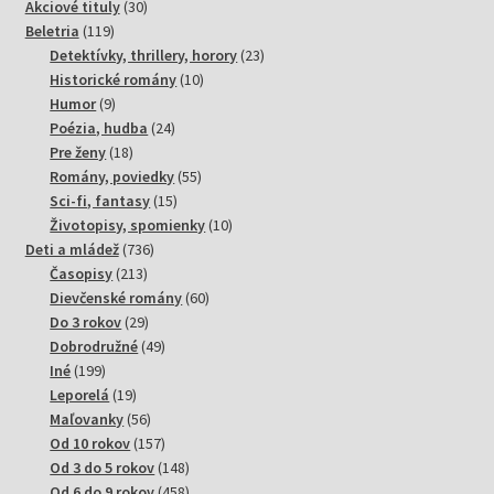
30
Akciové tituly
30
119
produktov
Beletria
119
produktov
23
Detektívky, thrillery, horory
23
10
produktov
Historické romány
10
9
produktov
Humor
9
produktov
24
Poézia, hudba
24
18
produktov
Pre ženy
18
produktov
55
Romány, poviedky
55
15
produktov
Sci-fi, fantasy
15
produktov
10
Životopisy, spomienky
10
736
produktov
Deti a mládež
736
213
produktov
Časopisy
213
produktov
60
Dievčenské romány
60
29
produktov
Do 3 rokov
29
produktov
49
Dobrodružné
49
199
produktov
Iné
199
produktov
19
Leporelá
19
produktov
56
Maľovanky
56
produktov
157
Od 10 rokov
157
produktov
148
Od 3 do 5 rokov
148
produktov
458
Od 6 do 9 rokov
458