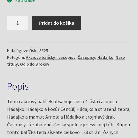
Na sklade
množstvo
Pridať do košíka
Akciový
balíček
Hádajko
5/19
Katalógové číslo:
5525
Kategórií:
Akciové balíčky - časopisy
,
Časopisy
,
Hádajko
,
Naše
tituly
,
Od 6 do 9 rokov
Popis
Tento akciový balíček obsahuje tieto 4 čísla časopisu
Hádajko: Hádajko a kocúr Cencúľ, Hádajko a stratená zebra,
Hádajko a mamut Arnold a Hádajko a trojhlavý drak.
Časopisy sú zabalené všetky spolu v priesvitnej fólii. Kúpou
tohto balíčka teda získate celkovo 128 strán rôznych