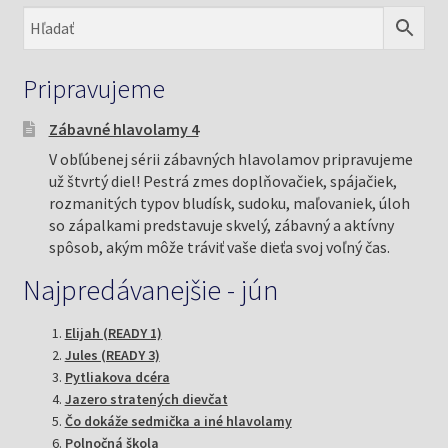
Pripravujeme
Zábavné hlavolamy 4
V obľúbenej sérii zábavných hlavolamov pripravujeme
už štvrtý diel! Pestrá zmes doplňovačiek, spájačiek,
rozmanitých typov bludísk, sudoku, maľovaniek, úloh
so zápalkami predstavuje skvelý, zábavný a aktívny
spôsob, akým môže tráviť vaše dieťa svoj voľný čas.
Najpredávanejšie - jún
Elijah (READY 1)
Jules (READY 3)
Pytliakova dcéra
Jazero stratených dievčat
Čo dokáže sedmička a iné hlavolamy
Polnočná škola