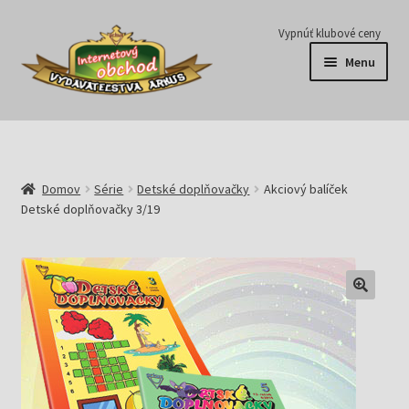
Preskočiť
Preskočiť
Vypnúť klubové ceny
na
na
Menu
navigáciu
obsah
Série
Časopisy
Domov
Série
Detské doplňovačky
Akciový balíček
Detské doplňovačky 3/19
E-knihy
Predplatné
Pripravujeme
Pre školy