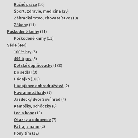
produktov
16
Ručné práce
16
produktov
29
Šport, zdravie, medicína
29
produktov
10
Záhradkárstvo, chovateľstvo
10
11
produktov
Zákony
11
produktov
11
Poškodené knihy
11
produktov
11
Poškodené knihy
11
444
produktov
Série
444
produktov
5
100% hry
5
produktov
5
499 tipov
5
produktov
138
Detské doplňovačky
138
3
produktov
Do sedla!
3
produkty
188
Hádajko
188
produktov
2
Hádajkove dobrodružstvá
2
7
produkty
Havranie záhady
7
produktov
4
Jazdecký dvor Soví hrad
4
6
produkty
Kamošky, schôdzky
6
13
produktov
Lea a kone
13
produktov
7
Otázky a odpovede
7
2
produktov
Pátraj s nami
2
12
produkty
Pony tím
12