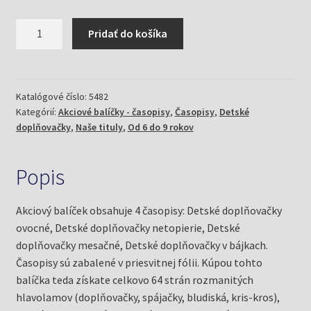
množstvo
Pridať do košíka
Akciový
balíček
Detské
doplňovačky
Katalógové číslo:
5482
Kategórií:
Akciové balíčky - časopisy
,
Časopisy
,
Detské
3/19
doplňovačky
,
Naše tituly
,
Od 6 do 9 rokov
Popis
Akciový balíček obsahuje 4 časopisy: Detské doplňovačky
ovocné, Detské doplňovačky netopierie, Detské
doplňovačky mesačné, Detské doplňovačky v bájkach.
Časopisy sú zabalené v priesvitnej fólii. Kúpou tohto
balíčka teda získate celkovo 64 strán rozmanitých
hlavolamov (doplňovačky, spájačky, bludiská, kris-kros),