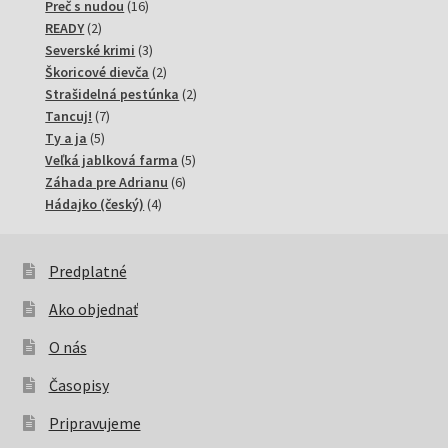
produktov
16
Preč s nudou
16
2
produktov
READY
2
produkty
3
Severské krimi
3
produkty
2
Škoricové dievča
2
produkty
2
Strašidelná pestúnka
2
7
produkty
Tancuj!
7
5
produktov
Ty a ja
5
produktov
5
Veľká jablková farma
5
6
produktov
Záhada pre Adrianu
6
4
produktov
Hádajko (český)
4
produkty
Predplatné
Ako objednať
O nás
Časopisy
Pripravujeme