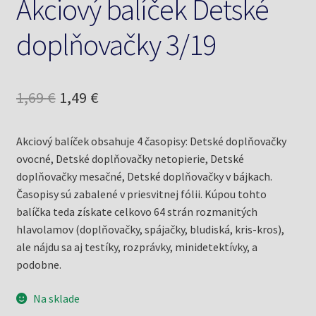
Akciový balíček Detské
doplňovačky 3/19
Pôvodná
Aktuálna
1,69
€
1,49
€
cena
cena
Akciový balíček obsahuje 4 časopisy: Detské doplňovačky
bola:
je:
ovocné, Detské doplňovačky netopierie, Detské
1,69 €.
1,49 €.
doplňovačky mesačné, Detské doplňovačky v bájkach.
Časopisy sú zabalené v priesvitnej fólii. Kúpou tohto
balíčka teda získate celkovo 64 strán rozmanitých
hlavolamov (doplňovačky, spájačky, bludiská, kris-kros),
ale nájdu sa aj testíky, rozprávky, minidetektívky, a
podobne.
Na sklade