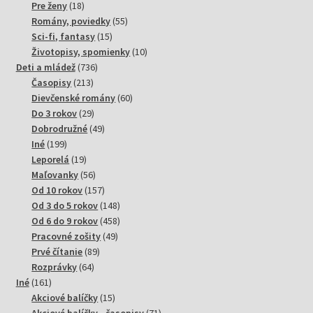
18
produktov
Pre ženy
18
produktov
55
Romány, poviedky
55
15
produktov
Sci-fi, fantasy
15
produktov
10
Životopisy, spomienky
10
736
produktov
Deti a mládež
736
213
produktov
Časopisy
213
produktov
60
Dievčenské romány
60
29
produktov
Do 3 rokov
29
produktov
49
Dobrodružné
49
199
produktov
Iné
199
produktov
19
Leporelá
19
produktov
56
Maľovanky
56
produktov
157
Od 10 rokov
157
produktov
148
Od 3 do 5 rokov
148
produktov
458
Od 6 do 9 rokov
458
49
produktov
Pracovné zošity
49
89
produktov
Prvé čítanie
89
64
produktov
Rozprávky
64
161
produktov
Iné
161
produktov
15
Akciové balíčky
15
produktov
71
Akciové balíčky - časopisy
71