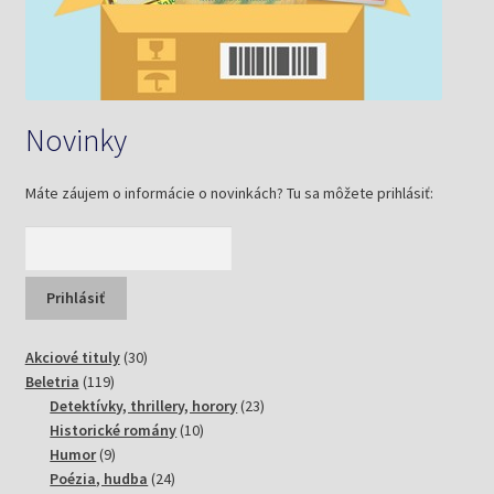
Novinky
Máte záujem o informácie o novinkách? Tu sa môžete prihlásiť:
30
Akciové tituly
30
119
produktov
Beletria
119
produktov
23
Detektívky, thrillery, horory
23
10
produktov
Historické romány
10
9
produktov
Humor
9
produktov
24
Poézia, hudba
24