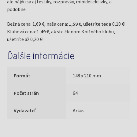
ale nájdu sa aj testíky, rozprávky, minidetektívky, a
podobne.
Bežná cena: 1,69 €, naša cena:
1,59 €
,
ušetríte teda
0,10 €!
Klubová cena:
1,49 €
, ak ste členom Knižného klubu,
ušetríte až 0,20 €!
Ďalšie informácie
Formát
148 x 210 mm
Počet strán
64
Vydavateľ
Arkus