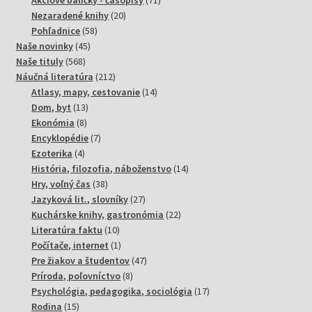
20
produktov
Nezaradené knihy
20
58
produktov
Pohľadnice
58
45
produktov
Naše novinky
45
568
produktov
Naše tituly
568
produktov
212
Náučná literatúra
212
produktov
14
Atlasy, mapy, cestovanie
14
13
produktov
Dom, byt
13
8
produktov
Ekonómia
8
produktov
7
Encyklopédie
7
4
produktov
Ezoterika
4
produkty
14
História, filozofia, náboženstvo
14
38
produktov
Hry, voľný čas
38
produktov
27
Jazyková lit., slovníky
27
produktov
22
Kuchárske knihy, gastronómia
22
10
produktov
Literatúra faktu
10
produktov
1
Počítače, internet
1
produkt
47
Pre žiakov a študentov
47
8
produktov
Príroda, poľovníctvo
8
produktov
17
Psychológia, pedagogika, sociológia
17
15
produktov
Rodina
15